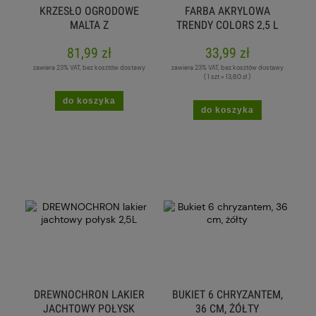
KRZESŁO OGRODOWE
FARBA AKRYLOWA
MALTA Z
TRENDY COLORS 2,5 L
PODŁOKIETNIKIEM
MAT, CHILI
81,99 zł
33,99 zł
zawiera 23% VAT, bez kosztów dostawy
zawiera 23% VAT, bez kosztów dostawy
( 1 szt = 13,60 zł )
do koszyka
do koszyka
DREWNOCHRON LAKIER
BUKIET 6 CHRYZANTEM,
JACHTOWY POŁYSK
36 CM, ŻÓŁTY