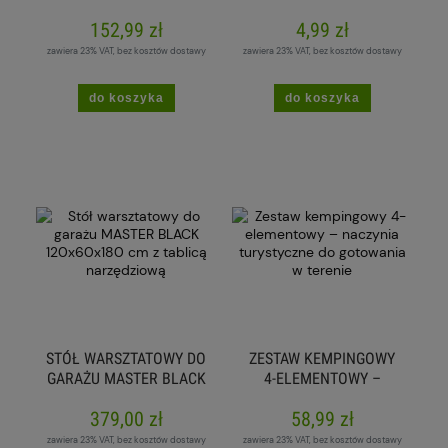
2,5L
152,99 zł
4,99 zł
zawiera 23% VAT, bez kosztów dostawy
zawiera 23% VAT, bez kosztów dostawy
do koszyka
do koszyka
STÓŁ WARSZTATOWY DO
ZESTAW KEMPINGOWY
GARAŻU MASTER BLACK
4-ELEMENTOWY –
120X60X180 CM Z
NACZYNIA
379,00 zł
58,99 zł
TABLICĄ NARZĘDZIOWĄ
TURYSTYCZNE DO
GOTOWANIA W TERENIE
zawiera 23% VAT, bez kosztów dostawy
zawiera 23% VAT, bez kosztów dostawy