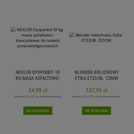
NEXLER DYSPERBIT 10
BLENDER KIELICHOWY
KG MASA ASFALTOWO-
ETIKA ET23/BL 1200W
KAUCZUKOWA DO
34,99 zł
137,99 zł
IZOLACJI
PRZECIWWILGOCIOWYCH
zawiera 23% VAT, bez kosztów dostawy
zawiera 23% VAT, bez kosztów dostawy
do koszyka
do koszyka