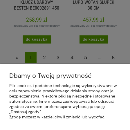
KLUCZ UDAROWY
LUPO WOTAN SŁUPEK
BESTEN BE0002891 450
30 CM
NM
258,99 zł
457,99 zł
zawiera 23% VAT, bez kosztów dostawy
zawiera 23% VAT, bez kosztów dostawy
do koszyka
do koszyka
«
1
2
3
4
5
...
8
»
Dbamy o Twoją prywatność
Pliki cookies i podobne technologie są wykorzystywane w
celu zapewnienia prawidłowego działania strony oraz jej
bezpieczeństwa. Niektóre pliki są niezbędne i stosowane
Plus Market Sp. z o.o. | Zakręcie 2K, 22-300
automatycznie. Inne możesz zaakceptować lub odrzucić
Krasnystaw, woj. lubelskie | sklep@plus-market.pl
zgodnie ze swoimi preferencjami, wybierając opcję
| tel: 607 770 953 | NIP: 5170405164
„Dostosuj zgody”.
Zgodę możesz w każdej chwili zmienić lub wycofać.