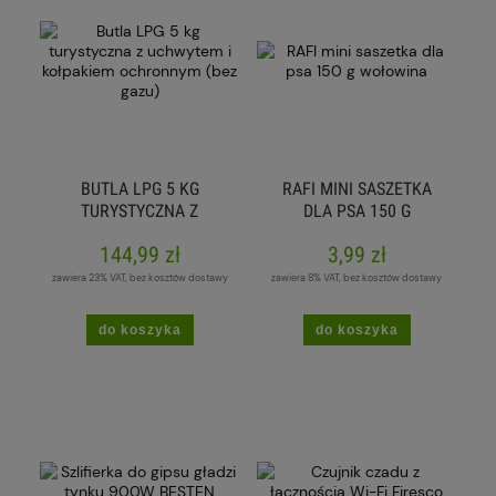
BUTLA LPG 5 KG
RAFI MINI SASZETKA
TURYSTYCZNA Z
DLA PSA 150 G
UCHWYTEM I
WOŁOWINA
144,99 zł
3,99 zł
KOŁPAKIEM
OCHRONNYM (BEZ
zawiera 23% VAT, bez kosztów dostawy
zawiera 8% VAT, bez kosztów dostawy
GAZU)
do koszyka
do koszyka