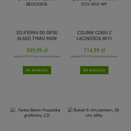
SZLIFIERKA DO GIPSU
CZUJNIK CZADU Z
GŁADZI TYNKU 900W
ŁĄCZNOŚCIĄ WI-FI
BESTEN BE002906
FIRESCO FCO-850 WF
599,99 zł
114,99 zł
zawiera 23% VAT, bez kosztów dostawy
zawiera 23% VAT, bez kosztów dostawy
do koszyka
do koszyka