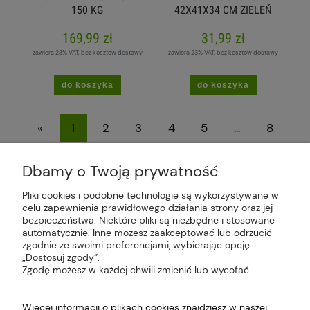
150 KG
42X41X34 CM ZIELEŃ
LEŚNA
169,99 zł
31,99 zł
zawiera 23% VAT, bez kosztów dostawy
zawiera 23% VAT, bez kosztów dostawy
do koszyka
do koszyka
«
1
2
3
4
5
...
8
»
Dbamy o Twoją prywatność
Pliki cookies i podobne technologie są wykorzystywane w
celu zapewnienia prawidłowego działania strony oraz jej
bezpieczeństwa. Niektóre pliki są niezbędne i stosowane
Plus Market Sp. z o.o. | Zakręcie 2K, 22-300
automatycznie. Inne możesz zaakceptować lub odrzucić
Krasnystaw, woj. lubelskie | sklep@plus-market.pl
zgodnie ze swoimi preferencjami, wybierając opcję
| tel: 607 770 953 | NIP: 5170405164
„Dostosuj zgody”.
Zgodę możesz w każdej chwili zmienić lub wycofać.
Więcej informacji o plikach cookies znajdziesz w naszej