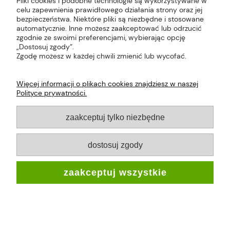
Pliki cookies i podobne technologie są wykorzystywane w
celu zapewnienia prawidłowego działania strony oraz jej
bezpieczeństwa. Niektóre pliki są niezbędne i stosowane
Plus Market Sp. z o.o. | Zakręcie 2K, 22-300
automatycznie. Inne możesz zaakceptować lub odrzucić
Krasnystaw, woj. lubelskie | sklep@plus-market.pl
zgodnie ze swoimi preferencjami, wybierając opcję
| tel: 607 770 953 | NIP: 5170405164
„Dostosuj zgody”.
Zgodę możesz w każdej chwili zmienić lub wycofać.
Więcej informacji o plikach cookies znajdziesz w naszej
Polityce prywatności.
O FIRMIE
zaakceptuj tylko niezbędne
PŁATNOŚCI I DOSTAWA
dostosuj zgody
INFORMACJE
zaakceptuj wszystkie
MOJE KONTO
pokaż pełną wersję strony