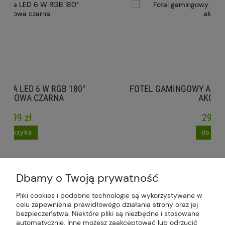
180°
FOTEL GAMINGOWY ARAGON CZARNY Z SZA
AKCENTAMI
299,99 zł
do koszyka
Dbamy o Twoją prywatność
Pliki cookies i podobne technologie są wykorzystywane w
celu zapewnienia prawidłowego działania strony oraz jej
Plus Market Sp. z o.o. | Zakręcie 2K, 22-300
bezpieczeństwa. Niektóre pliki są niezbędne i stosowane
Krasnystaw, woj. lubelskie | sklep@plus-market.pl
automatycznie. Inne możesz zaakceptować lub odrzucić