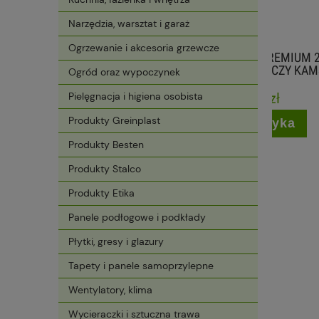
Narzędzia, warsztat i garaż
Ogrzewanie i akcesoria grzewcze
TABLETKI SOLNE PREMIUM 20 KG
GRES L
SÓL DO ZMIĘKCZACZY KAMSOL
Ogród oraz wypoczynek
Pielęgnacja i higiena osobista
47,99 zł
Produkty Greinplast
do koszyka
Produkty Besten
Produkty Stalco
Produkty Etika
Panele podłogowe i podkłady
Płytki, gresy i glazury
Tapety i panele samoprzylepne
Wentylatory, klima
Wycieraczki i sztuczna trawa