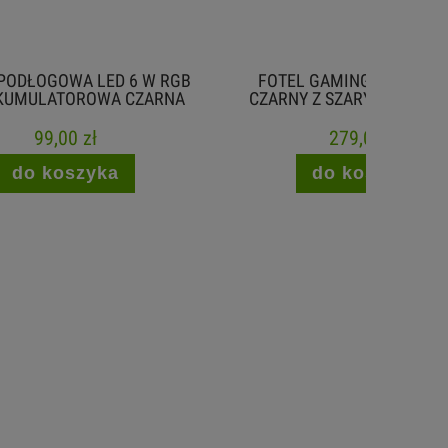
 W RGB
FOTEL GAMINGOWY ARAGON
SEK
ZARNA
CZARNY Z SZARYMI AKCENTAMI
WYŚWI
279,00 zł
do koszyka