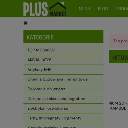
MENU
BLOG
PRODU
KATEGORIE
Ten pro
TOP MIESIĄCA!
HITOW
AKCJA LATO!
Artykuły BHP
Chemia budowlana i remontowa
Dekoracje do wnętrz
Dekoracje i akcesoria nagrobne
Elektryka i oświetlenie
Farby, impregnaty i pigmenty
Kuchnia, łazienka i wnętrza