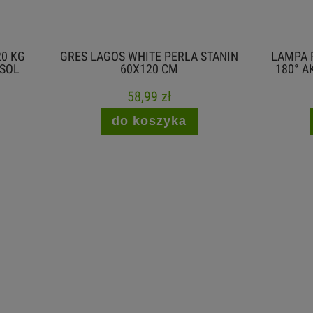
AGOS WHITE PERLA STANIN
LAMPA PODŁOGOWA LED 6
60X120 CM
180° AKUMULATOROWA C
58,99 zł
99,00 zł
do koszyka
do koszyka