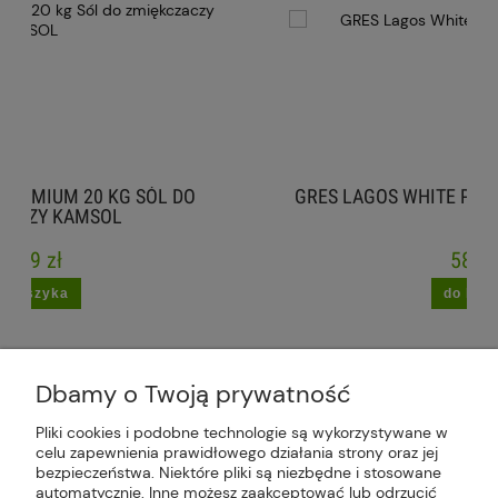
ÓL DO
GRES LAGOS WHITE PERLA STANIN 60X120
58,99 zł
do koszyka
Dbamy o Twoją prywatność
Pliki cookies i podobne technologie są wykorzystywane w
celu zapewnienia prawidłowego działania strony oraz jej
Plus Market Sp. z o.o. | Zakręcie 2K, 22-300
bezpieczeństwa. Niektóre pliki są niezbędne i stosowane
Krasnystaw, woj. lubelskie | sklep@plus-market.pl
automatycznie. Inne możesz zaakceptować lub odrzucić