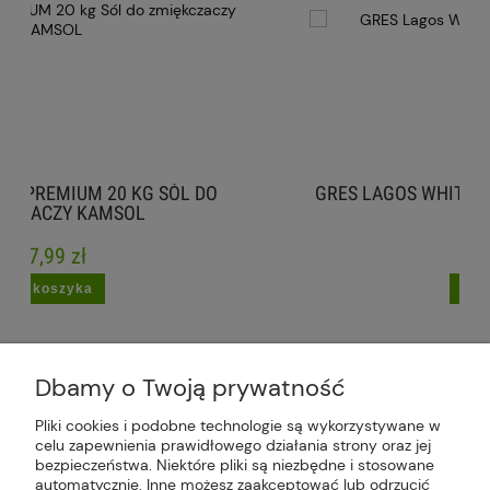
 SÓL DO
GRES LAGOS WHITE PERLA STANIN 60X1
58,99 zł
do koszyka
Dbamy o Twoją prywatność
Pliki cookies i podobne technologie są wykorzystywane w
celu zapewnienia prawidłowego działania strony oraz jej
Plus Market Sp. z o.o. | Zakręcie 2K, 22-300
bezpieczeństwa. Niektóre pliki są niezbędne i stosowane
Krasnystaw, woj. lubelskie | sklep@plus-market.pl
automatycznie. Inne możesz zaakceptować lub odrzucić