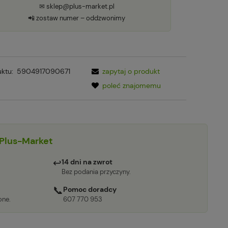
✉ sklep@plus-market.pl
📲 zostaw numer – oddzwonimy
ktu:
5904917090671
zapytaj o produkt
poleć znajomemu
Plus-Market
↩
14 dni na zwrot
Bez podania przyczyny.
📞
Pomoc doradcy
one.
607 770 953