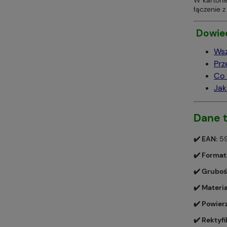
łączenie z
Dowied
Wsz
Prz
Co 
Jak
Dane 
✔️ EAN:
59
✔️ Format
✔️ Gruboś
✔️ Materia
✔️ Powier
✔️ Rektyfi