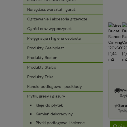
Narzędzia, warsztat i garaż
Ogrzewanie i akcesoria grzewcze
Ogród oraz wypoczynek
Pielęgnacja i higiena osobista
Produkty Greinplast
Produkty Besten
Produkty Stalco
Produkty Etika
Panele podłogowe i podkłady
🚚
Wys
Szyb
Płytki, gresy i glazury
⭐
Kleje do płytek
Spra
Tysi
Kamień dekoracyjny
Płytki podłogowe i ścienne
Opis