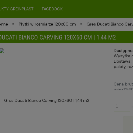
KTY GREINPLAST
FACEBOOK
»
»
ienne
Płytki w rozmiarze 120x60 cm
Gres Ducati Bianco Car
DUCATI BIANCO CARVING 120X60 CM | 1,44 M2
Dostępno
Wysyłka 
Dostawa:
palety, roz
Cena nie zawiera ewentualnych kosztó
Cena brut
płatności
zawiera 23% VA