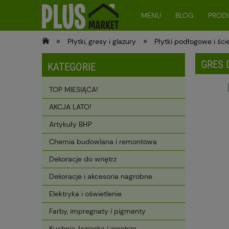
MENU
BLOG
PRODU
»
»
Płytki, gresy i glazury
Płytki podłogowe i śc
GRES 
KATEGORIE
TOP MIESIĄCA!
AKCJA LATO!
Artykuły BHP
Chemia budowlana i remontowa
Dekoracje do wnętrz
Dekoracje i akcesoria nagrobne
Elektryka i oświetlenie
Farby, impregnaty i pigmenty
Kuchnia, łazienka i wnętrza