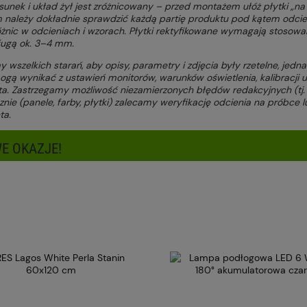
unek i układ żył jest zróżnicowany – przed montażem ułóż płytki „na 
należy dokładnie sprawdzić każdą partię produktu pod kątem odcien
óżnic w odcieniach i wzorach. Płytki rektyfikowane wymagają stosowan
 fugą ok. 3–4 mm.
wszelkich starań, aby opisy, parametry i zdjęcia były rzetelne, jedna
gą wynikać z ustawień monitorów, warunków oświetlenia, kalibracji ur
a. Zastrzegamy możliwość niezamierzonych błędów redakcyjnych (tj. o
znie (panele, farby, płytki) zalecamy weryfikację odcienia na próbce 
ta.
E OKAZJE!