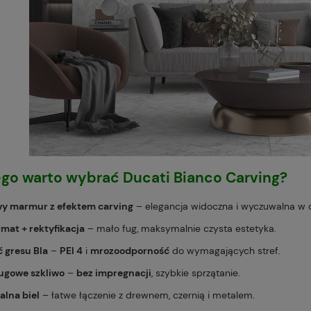
go warto wybrać Ducati Bianco Carving?
wy marmur z efektem carving
– elegancja widoczna i wyczuwalna w 
rmat + rektyfikacja
– mało fug, maksymalnie czysta estetyka.
ć gresu BIa
–
PEI 4
i
mrozoodporność
do wymagających stref.
ługowe szkliwo
–
bez impregnacji
, szybkie sprzątanie.
alna biel
– łatwe łączenie z drewnem, czernią i metalem.