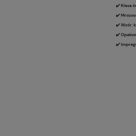
✔️ Klasa ś
✔️ Mrozoo
✔️ Wzór:
k
✔️ Opakow
✔️ Impreg