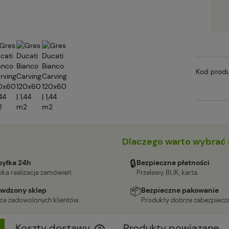
Kod produ
Dlaczego warto wybrać 
🔒
yłka 24h
Bezpieczne płatności
ka realizacja zamówień.
Przelewy, BLIK, karta.
📦
wdzony sklep
Bezpieczne pakowanie
ące zadowolonych klientów.
Produkty dobrze zabezpiecz
Koszty dostawy
Produkty powiązane