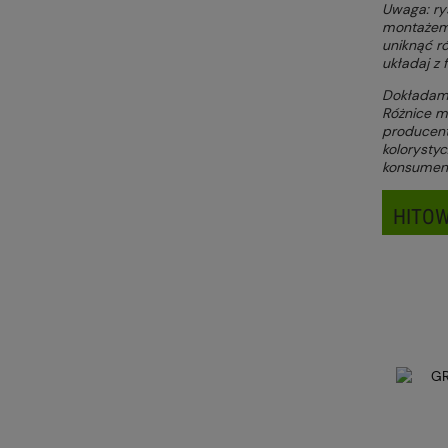
Uwaga: rys
montażem 
uniknąć r
układaj z
Dokładamy 
Różnice mo
producent
kolorystyc
konsumen
HITOW