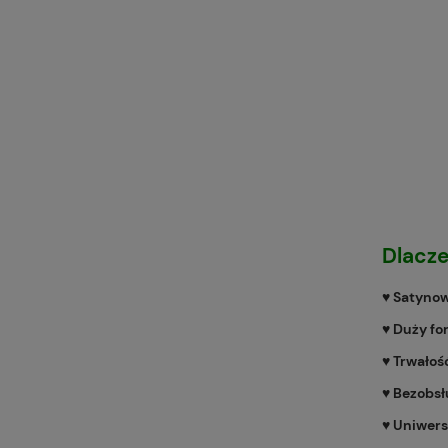
Dlacze
♥️ Satyno
♥️ Duży fo
♥️ Trwałoś
♥️ Bezobs
♥️ Uniwers