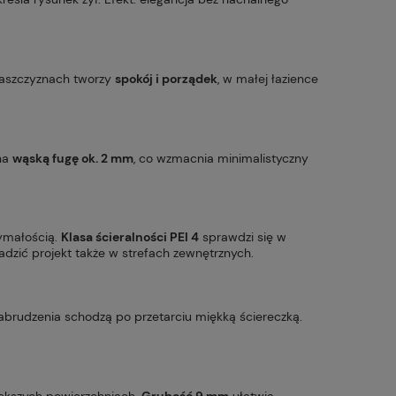
płaszczyznach tworzy
spokój i porządek
, w małej łazience
na
wąską fugę ok. 2 mm
, co wzmacnia minimalistyczny
zymałością.
Klasa ścieralności PEI 4
sprawdzi się w
dzić projekt także w strefach zewnętrznych.
zabrudzenia schodzą po przetarciu miękką ściereczką.
iększych powierzchniach.
Grubość 9 mm
ułatwia