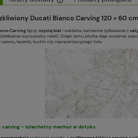
Cena nie zawiera ewentualnych kosztów
zkliwiony
Ducati Bianco Carving
120 × 60 c
płatności
anco Carving
łączy
czystą biel
i subtelne, kamienne żyłkowanie z
sat
(delikatnie wyczuwalny relief). Dzięki temu płytka daje wrażenie szl
 salonu, łazienki, kuchni czy reprezentacyjnego holu.
+
carving
– szlachetny marmur w dotyku
 powierzchnia
rozprasza światło, a
profilowana faktura carving
podkr