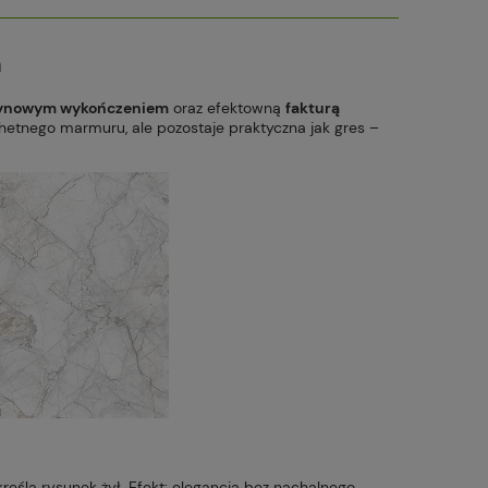
m
ynowym wykończeniem
oraz efektowną
fakturą
achetnego marmuru, ale pozostaje praktyczna jak gres –
eśla rysunek żył. Efekt: elegancja bez nachalnego