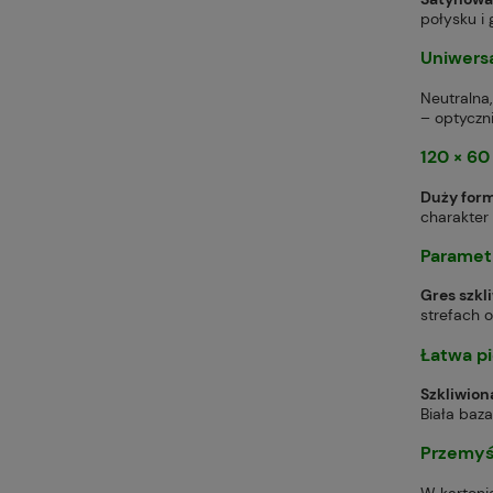
połysku i 
Uniwers
Neutralna
– optyczn
120 × 6
Duży for
charakter 
Parametr
Gres szkl
strefach 
Łatwa pi
Szkliwion
Biała baz
Przemyśl
W karton