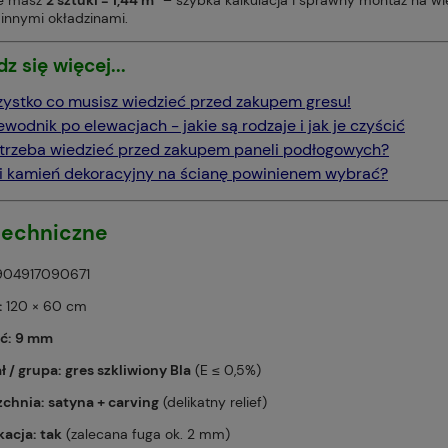
 innymi okładzinami.
z się więcej...
ystko co musisz wiedzieć przed zakupem gresu!
ewodnik po elewacjach - jakie są rodzaje i jak je czyścić
trzeba wiedzieć przed zakupem paneli podłogowych?
i kamień dekoracyjny na ścianę powinienem wybrać?
techniczne
04917090671
:
120 × 60 cm
ć:
9 mm
ł / grupa:
gres szkliwiony BIa
(E ≤ 0,5%)
zchnia:
satyna + carving
(delikatny relief)
kacja:
tak
(zalecana fuga ok. 2 mm)