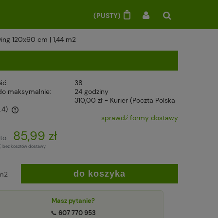
(PUSTY)
ving 120x60 cm | 1,44 m2
ść:
38
do maksymalnie:
24 godziny
310,00 zł
- Kurier (Poczta Polska
.4)
sprawdź formy dostawy
w
85,99 zł
to:
T, bez kosztów dostawy
do koszyka
m2
Masz pytanie?
📞
607 770 953