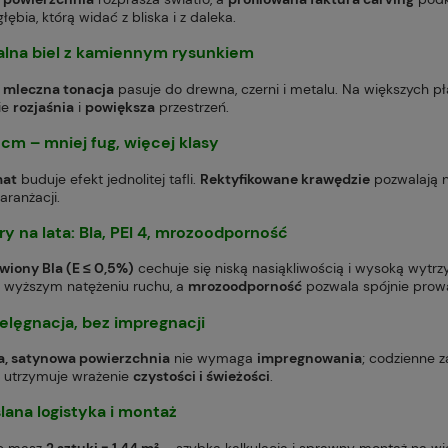
głębia, którą widać z bliska i z daleka.
alna
biel z kamiennym rysunkiem
,
mleczna tonacja
pasuje do drewna, czerni i metalu. Na większych 
ie
rozjaśnia
i
powiększa
przestrzeń.
0 cm
– mniej fug, więcej klasy
mat
buduje efekt jednolitej tafli.
Rektyfikowane krawędzie
pozwalają 
aranżacji.
y na lata:
BIa
,
PEI 4
,
mrozoodporność
iwiony BIa (E ≤ 0,5%)
cechuje się niską nasiąkliwością i wysoką wytr
o wyższym natężeniu ruchu, a
mrozoodporność
pozwala spójnie prowa
elęgnacja, bez impregnacji
a, satynowa powierzchnia
nie wymaga
impregnowania
; codzienne 
a utrzymuje wrażenie
czystości i świeżości
.
ana logistyka i montaż
ie masz
2 sztuki = 1,44 m²
– szybka kalkulacja i sprawny montaż na w