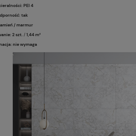
cieralności:
PEI 4
dporność:
tak
amień / marmur
anie:
2 szt.
/
1,44 m²
nacja:
nie wymaga