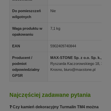
Do pomieszczeń
Nie
wilgotnych
Waga produktu w
7,1 kg
opakowaniu
EAN
5902409740844
Producent /
MAX-STONE Sp. z o.o. Sp. k.,
ul. P
podmiot
Ryszarda Kaczorowskiego 18, 38-40
odpowiedzialny
Krosno, biuro@maxstone.pl
GPSR
Najczęściej zadawane pytania
❓ Czy kamień dekoracyjny Turmalin TM4 można