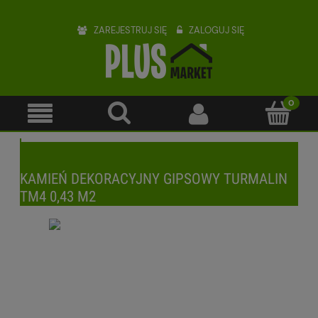
ZAREJESTRUJ SIĘ
ZALOGUJ SIĘ
KAMIEŃ DEKORACYJNY GIPSOWY TURMALIN
TM4 0,43 M2