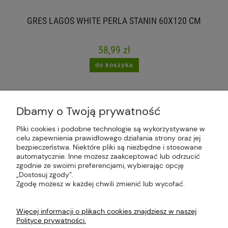
GRES LAGOS WHITE PERLA STANIN 60X120 CM
58,99 zł
do koszyka
Dbamy o Twoją prywatność
Pliki cookies i podobne technologie są wykorzystywane w
celu zapewnienia prawidłowego działania strony oraz jej
Plus Market Sp. z o.o. | Zakręcie 2K, 22-300
bezpieczeństwa. Niektóre pliki są niezbędne i stosowane
Krasnystaw, woj. lubelskie | sklep@plus-market.pl
automatycznie. Inne możesz zaakceptować lub odrzucić
| tel: 607 770 953 | NIP: 5170405164
zgodnie ze swoimi preferencjami, wybierając opcję
„Dostosuj zgody”.
Zgodę możesz w każdej chwili zmienić lub wycofać.
Więcej informacji o plikach cookies znajdziesz w naszej
Polityce prywatności.