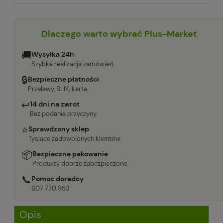
Dlaczego warto wybrać Plus-Market
🚚
Wysyłka 24h
Szybka realizacja zamówień.
🔒
Bezpieczne płatności
Przelewy, BLIK, karta.
↩
14 dni na zwrot
Bez podania przyczyny.
⭐
Sprawdzony sklep
Tysiące zadowolonych klientów.
📦
Bezpieczne pakowanie
Produkty dobrze zabezpieczone.
📞
Pomoc doradcy
607 770 953
Opis