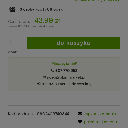
sprawdź formy dostawy
Cena nie zawiera ewentualnych kosztów płatności
3
osoby
kupiły
68
opak
43,99 zł
Cena brutto:
zawiera 23% VAT, bez kosztów dostawy
do koszyka
opak
Masz pytanie?
📞
607 770 953
✉ sklep@plus-market.pl
📲 zostaw numer – oddzwonimy
Kod produktu:
5902409740844
zapytaj o produkt
poleć znajomemu