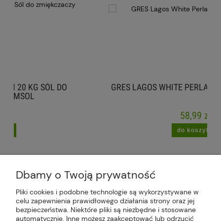
DO
GRES LAGOS WHITE PERLA STANIN 60X120 CM
58,99 zł
do koszyka
Dbamy o Twoją prywatność
Pliki cookies i podobne technologie są wykorzystywane w
celu zapewnienia prawidłowego działania strony oraz jej
Plus Market Sp. z o.o. | Zakręcie 2K, 22-300
bezpieczeństwa. Niektóre pliki są niezbędne i stosowane
Krasnystaw, woj. lubelskie | sklep@plus-market.pl
automatycznie. Inne możesz zaakceptować lub odrzucić