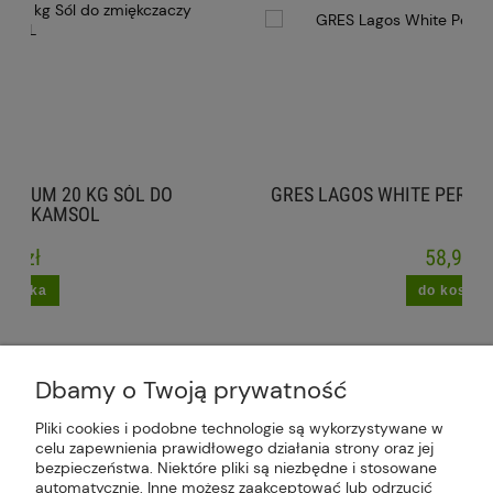
ÓL DO
GRES LAGOS WHITE PERLA STANIN 60X120
58,99 zł
do koszyka
Dbamy o Twoją prywatność
Pliki cookies i podobne technologie są wykorzystywane w
celu zapewnienia prawidłowego działania strony oraz jej
Plus Market Sp. z o.o. | Zakręcie 2K, 22-300
bezpieczeństwa. Niektóre pliki są niezbędne i stosowane
Krasnystaw, woj. lubelskie | sklep@plus-market.pl
automatycznie. Inne możesz zaakceptować lub odrzucić