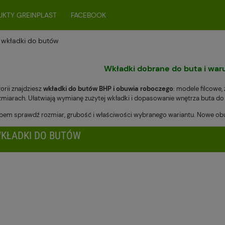
KTY GREINPLAST
FACEBOOK
 wkładki do butów
Wkładki dobrane do buta i wa
orii znajdziesz
wkładki do butów BHP i obuwia roboczego
: modele filcowe
zmiarach. Ułatwiają wymianę zużytej wkładki i dopasowanie wnętrza buta d
pem sprawdź rozmiar, grubość i właściwości wybranego wariantu. Nowe obu
KŁADKI DO BUTÓW