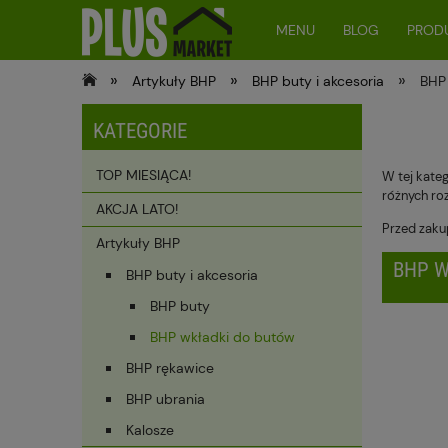
MENU
BLOG
PRODU
»
»
»
Artykuły BHP
BHP buty i akcesoria
BHP
KATEGORIE
TOP MIESIĄCA!
W tej kateg
różnych ro
AKCJA LATO!
Przed zaku
Artykuły BHP
BHP W
BHP buty i akcesoria
BHP buty
BHP wkładki do butów
BHP rękawice
BHP ubrania
Kalosze