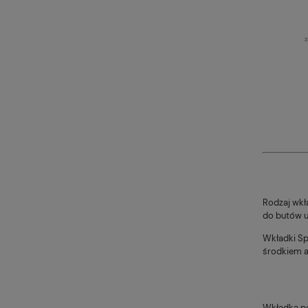
z
Rodzaj wkł
do butów u
Wkładki Sp
środkiem a
Wkładka po