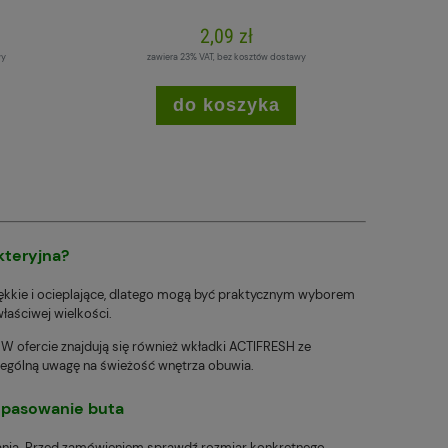
2,09 zł
wy
zawiera 23% VAT, bez kosztów dostawy
do koszyka
»
kteryjna?
ękkie i ocieplające, dlatego mogą być praktycznym wyborem
aściwej wielkości.
W ofercie znajdują się również wkładki ACTIFRESH ze
zególną uwagę na świeżość wnętrza obuwia.
opasowanie buta
wania. Przed zamówieniem sprawdź rozmiar konkretnego