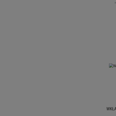
z
WKŁA