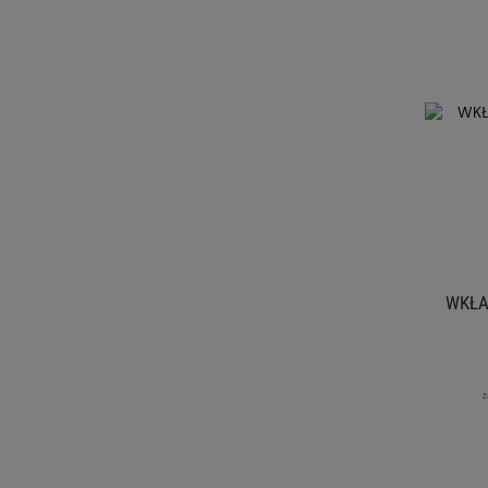
WKŁA
z