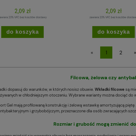
2,09 zł
2,09 zł
awiera 23% VAT, bez kosztów dostawy
zawiera 23% VAT, bez kosztów dosta
do koszyka
do koszyka
«
1
2
Filcowa, żelowa czy antyba
adki dopasuj do warunków, w których nosisz obuwie.
Wkładki filcowe
są mi
żywanych w chłodniejszym otoczeniu. Wybrane warianty można dociąć do wł
ort Gel mają profilowaną konstrukcję i żelową wstawkę amortyzującą piętę. 
ntybakteryjnym i grzybobójczym, przeznaczone dla osób zwracających szc
Rozmiar i grubość mogą zmienić d
winna mieścić się wewnątrz obuwia bez marszczenia, podwijania i przesu