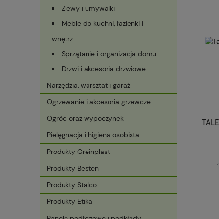
Zlewy i umywalki
Meble do kuchni, łazienki i
wnętrz
Sprzątanie i organizacja domu
Drzwi i akcesoria drzwiowe
Narzędzia, warsztat i garaż
Ogrzewanie i akcesoria grzewcze
Ogród oraz wypoczynek
TALE
Pielęgnacja i higiena osobista
Produkty Greinplast
z
Produkty Besten
Produkty Stalco
Produkty Etika
Panele podłogowe i podkłady