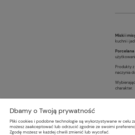
Miski i mis
kuchni i ja
Porcelana
użytkowaniu
Produkty z
naczynia d
Wybierają
charakter.
Dbamy o Twoją prywatność
Plus Market Sp. z o.o. | Zakręcie 2K
Pliki cookies i podobne technologie są wykorzystywane w celu z
możesz zaakceptować lub odrzucić zgodnie ze swoimi preferencj
Zgodę możesz w każdej chwili zmienić lub wycofać.