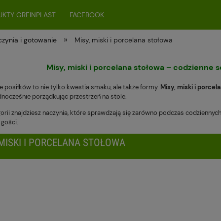
KTY GREINPLAST
FACEBOOK
»
zynia i gotowanie
Misy, miski i porcelana stołowa
Misy, miski i porcelana stołowa – codzienne
 posiłków to nie tylko kwestia smaku, ale także formy.
Misy, miski i porce
dnocześnie porządkując przestrzeń na stole.
gorii znajdziesz naczynia, które sprawdzają się zarówno podczas codziennyc
 gości.
 MISKI I PORCELANA STOŁOWA