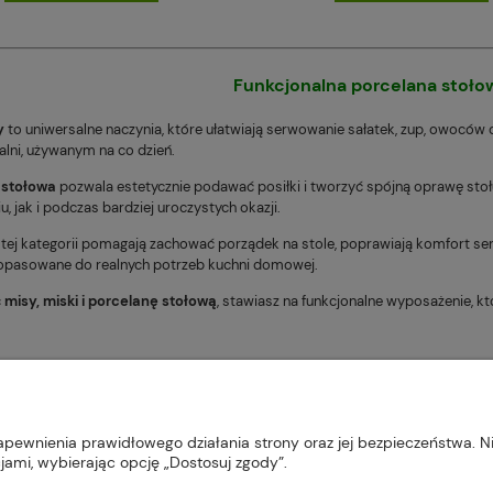
Funkcjonalna porcelana stoł
y
to uniwersalne naczynia, które ułatwiają serwowanie sałatek, zup, owocó
dalni, używanym na co dzień.
 stołowa
pozwala estetycznie podawać posiłki i tworzyć spójną oprawę stoł
, jak i podczas bardziej uroczystych okazji.
 tej kategorii pomagają zachować porządek na stole, poprawiają komfort se
opasowane do realnych potrzeb kuchni domowej.
c
misy, miski i porcelanę stołową
, stawiasz na funkcjonalne wyposażenie, k
, 22-300 Krasnystaw, woj. lubelskie | sklep@plus-market.pl
apewnienia prawidłowego działania strony oraz jej bezpieczeństwa. Ni
ami, wybierając opcję „Dostosuj zgody”.