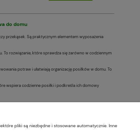
owa do domu
w czy przekąsek. Są praktycznym elementem wyposażenia
u. To rozwiązanie, które sprawdza się zarówno w codziennym
rwowania potraw i ułatwiają organizację posiłków w domu. To
tóre wspiera codzienne posiłki i podkreśla ich domowy
 | tel: 607 770 953 | NIP: 5170405164
ektóre pliki są niezbędne i stosowane automatycznie. Inne