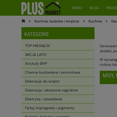
MENU
BLOG
PRODU
»
»
»
Kuchnia, łazienka i wnętrza
Kuchnia
Nac
KATEGORIE
TOP MIESIĄCA!
Serwowanie
dodatki, je
AKCJA LATO!
W tej kate
Artykuły BHP
rodziny lub
Chemia budowlana i remontowa
MISY,
Dekoracje do wnętrz
Dekoracje i akcesoria nagrobne
Elektryka i oświetlenie
Farby, impregnaty i pigmenty
Kuchnia, łazienka i wnętrza