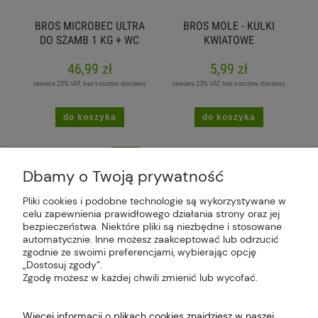
BROS MICROBEC ULTRA
BROS MOLE - KULKI
DO SZAMB 1 KG + WC
KWIATOWE
BIO 500
46,99 zł
5,99 zł
zawiera 23% VAT, bez kosztów dostawy
zawiera 23% VAT, bez kosztów dostawy
do koszyka
do koszyka
«
1
2
3
»
Dbamy o Twoją prywatność
Pliki cookies i podobne technologie są wykorzystywane w
celu zapewnienia prawidłowego działania strony oraz jej
bezpieczeństwa. Niektóre pliki są niezbędne i stosowane
Plus Market Sp. z o.o. | Zakręcie 2K, 22-300
automatycznie. Inne możesz zaakceptować lub odrzucić
Krasnystaw, woj. lubelskie | sklep@plus-market.pl
zgodnie ze swoimi preferencjami, wybierając opcję
| tel: 607 770 953 | NIP: 5170405164
„Dostosuj zgody”.
Zgodę możesz w każdej chwili zmienić lub wycofać.
Więcej informacji o plikach cookies znajdziesz w naszej