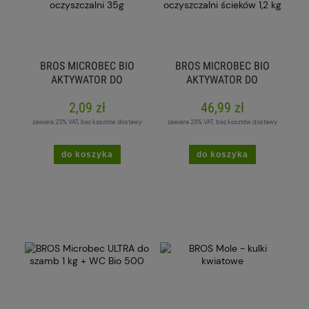
BROS MICROBEC BIO
BROS MICROBEC BIO
AKTYWATOR DO
AKTYWATOR DO
PRZYDOMOWYCH
PRZYDOMOWYCH
2,09 zł
46,99 zł
OCZYSZCZALNI 35G
OCZYSZCZALNI
ŚCIEKÓW 1,2 KG
zawiera 23% VAT, bez kosztów dostawy
zawiera 23% VAT, bez kosztów dostawy
do koszyka
do koszyka