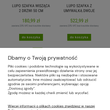
LUPO SZAFKA WISZĄCA
LUPO SZAFKA Z
2 DRZWI 50 CM
UMYWALKĄ DWOJE
DRZWI I SZUFLADA 50
180,99 zł
522,99 zł
CM
zawiera 23% VAT, bez kosztów dostawy
zawiera 23% VAT, bez kosztów dostawy
do koszyka
do koszyka
«
1
2
3
4
»
Dbamy o Twoją prywatność
Pliki cookies i podobne technologie są wykorzystywane w
celu zapewnienia prawidłowego działania strony oraz jej
bezpieczeństwa. Niektóre pliki są niezbędne i stosowane
Plus Market Sp. z o.o. | Zakręcie 2K, 22-300
automatycznie. Inne możesz zaakceptować lub odrzucić
Krasnystaw, woj. lubelskie | sklep@plus-market.pl
zgodnie ze swoimi preferencjami, wybierając opcję
| tel: 607 770 953 | NIP: 5170405164
„Dostosuj zgody”.
Zgodę możesz w każdej chwili zmienić lub wycofać.
Więcej informacji o plikach cookies znajdziesz w naszej