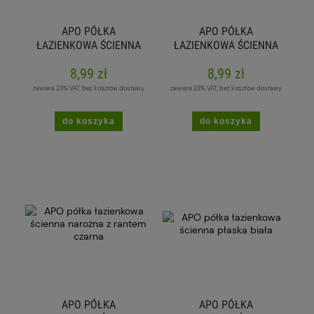
APO PÓŁKA
APO PÓŁKA
ŁAZIENKOWA ŚCIENNA
ŁAZIENKOWA ŚCIENNA
NAROŻNA PŁASKA
NAROŻNA PŁASKA
8,99 zł
8,99 zł
BIAŁA
CZARNA
zawiera 23% VAT, bez kosztów dostawy
zawiera 23% VAT, bez kosztów dostawy
do koszyka
do koszyka
APO PÓŁKA
APO PÓŁKA