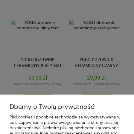
YOGO DOZOWNIK
YOGO DOZOWNIK
CERAMICZNY BIAŁY MAT
CERAMICZNY CZARNY
MAT
29,99 zł
29,99 zł
zawiera 23% VAT, bez kosztów dostawy
zawiera 23% VAT, bez kosztów dostawy
do koszyka
do koszyka
Dbamy o Twoją prywatność
Pliki cookies i podobne technologie są wykorzystywane w
celu zapewnienia prawidłowego działania strony oraz jej
bezpieczeństwa. Niektóre pliki są niezbędne i stosowane
Plus Market Sp. z o.o. | Zakręcie 2K, 22-300
automatycznie. Inne możesz zaakceptować lub odrzucić