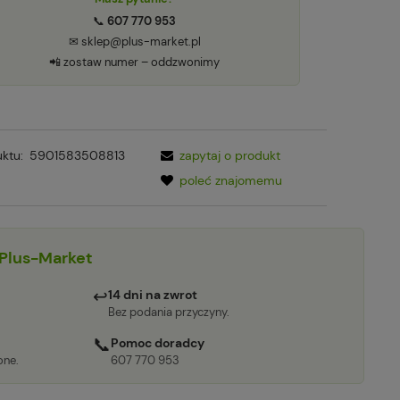
📞
607 770 953
✉ sklep@plus-market.pl
📲 zostaw numer – oddzwonimy
ktu:
5901583508813
zapytaj o produkt
poleć znajomemu
Plus-Market
↩
14 dni na zwrot
Bez podania przyczyny.
📞
Pomoc doradcy
one.
607 770 953