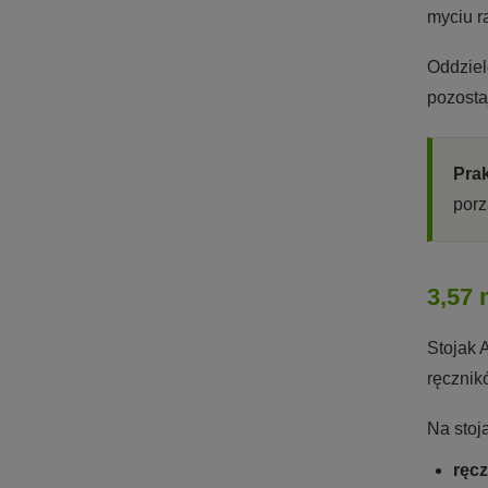
myciu r
Oddziel
pozosta
Pra
porz
3,57 
Stojak 
ręcznik
Na stoj
ręcz