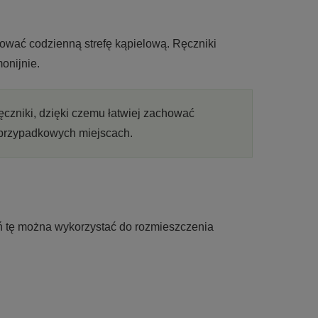
wać codzienną strefę kąpielową. Ręczniki
onijnie.
czniki, dzięki czemu łatwiej zachować
 przypadkowych miejscach.
eń tę można wykorzystać do rozmieszczenia