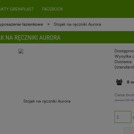
KTY GREINPLAST
FACEBOOK
»
posażenie łazienkowe
Stojak na ręczniki Aurora
K NA RĘCZNIKI AURORA
Dostępno
Wysyłka 
Dostawa:
(standard
Cena nie zawiera ewentualnych kosztów
8
o
płatności
Cena brut
zawiera 23% VA