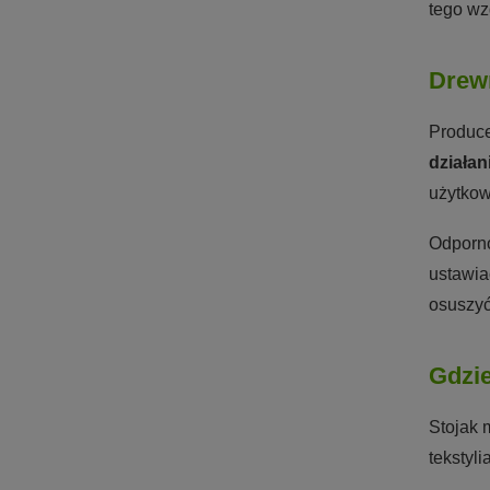
tego wz
Drewn
Produce
działa
użytkow
Odporno
ustawia
osuszyć
Gdzie
Stojak 
tekstyl