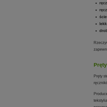
ręcz
ręcz
ście
lekk
dro
Rzeczyw
zapewni
Pręt
Pręty s
ręcznik
Produce
tekstyl