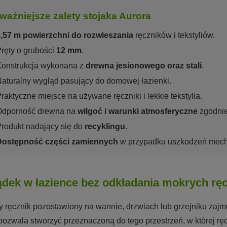
ważniejsze zalety stojaka Aurora
,57 m powierzchni do rozwieszania
ręczników i tekstyliów.
ręty o grubości
12 mm
.
Konstrukcja wykonana z
drewna jesionowego oraz stali
.
aturalny wygląd pasujący do domowej łazienki.
raktyczne miejsce na używane ręczniki i lekkie tekstylia.
Odporność drewna na
wilgoć i warunki atmosferyczne
zgodnie
rodukt nadający się do
recyklingu
.
Dostępność części zamiennych
w przypadku uszkodzeń mech
dek w łazience bez odkładania mokrych rę
y ręcznik pozostawiony na wannie, drzwiach lub grzejniku zajmu
pozwala stworzyć przeznaczoną do tego przestrzeń, w której rę