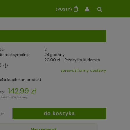
(PUSTY)
ść:
2
do maksymalnie:
24 godziny
20,00 zł
- Przesyłka kurierska
)
sprawdź formy dostawy
sób
kupiło
ten produkt
142,99 zł
to:
T, bez kosztów dostawy
do koszyka
szt.
Masz pytanie?