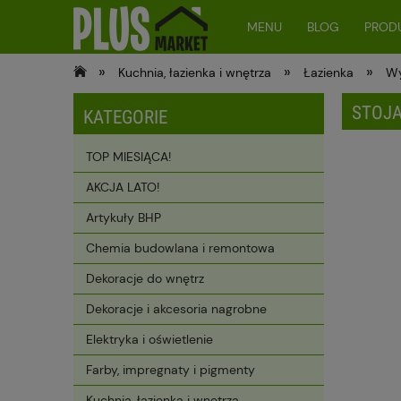
MENU
BLOG
PRODU
»
»
»
Kuchnia, łazienka i wnętrza
Łazienka
Wy
STOJA
KATEGORIE
TOP MIESIĄCA!
AKCJA LATO!
Artykuły BHP
Chemia budowlana i remontowa
Dekoracje do wnętrz
Dekoracje i akcesoria nagrobne
Elektryka i oświetlenie
Farby, impregnaty i pigmenty
Kuchnia, łazienka i wnętrza