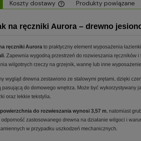
Koszty dostawy
Produkty powiązane
Cena nie zawiera ewentualnych kosztów
ak na ręczniki Aurora – drewno jesiono
płatności
na ręczniki Aurora
to praktyczny element wyposażenia łazienk
li
. Zapewnia wygodną przestrzeń do rozwieszania ręczników i
nia wilgotnych rzeczy na grzejnik, wannę lub inne wyposażenie 
ny wygląd drewna zestawiono ze stalowymi prętami, dzięki cze
ą pasującą do domowego wnętrza. Może być wykorzystywany jako
ki oraz lekkie tekstylia.
powierzchnia do rozwieszania wynosi 3,57 m
, natomiast gru
 odporność zastosowanego drewna na działanie wilgoci i war
zamiennych w przypadku uszkodzeń mechanicznych.