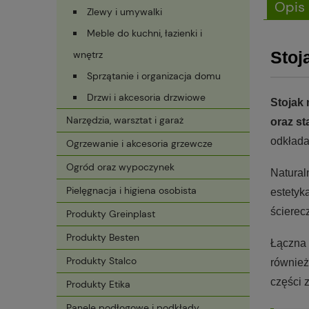
Opis
Zlewy i umywalki
Meble do kuchni, łazienki i
Stoj
wnętrz
Sprzątanie i organizacja domu
Drzwi i akcesoria drzwiowe
Stojak 
Narzędzia, warsztat i garaż
oraz sta
odkłada
Ogrzewanie i akcesoria grzewcze
Ogród oraz wypoczynek
Natural
Pielęgnacja i higiena osobista
estetyk
ścierecz
Produkty Greinplast
Produkty Besten
Łączna
Produkty Stalco
również
części 
Produkty Etika
Panele podłogowe i podkłady