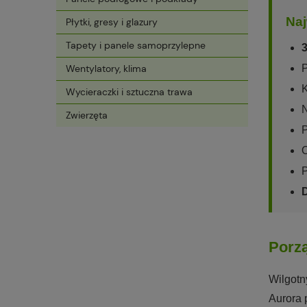
Naj
Płytki, gresy i glazury
Tapety i panele samoprzylepne
3
Wentylatory, klima
P
Wycieraczki i sztuczna trawa
N
Zwierzęta
P
P
Porzą
Wilgotn
Aurora 