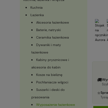
Kuchnia
Łazienka
Akcesoria łazienkowe
Baterie, natryski
Ceramika łazienkowa
Dywaniki i maty
łazienkowe
Kabiny prysznicowe i
akcesoria do kabin
Kosze na bieliznę
🚚
Wys
Pochłaniacze wilgoci
Szyb
Suszarki i deski do
⭐
Spra
prasowania
Tysi
Wyposażenie łazienkowe