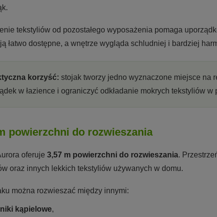
ąk.
enie tekstyliów od pozostałego wyposażenia pomaga uporządko
ją łatwo dostępne, a wnętrze wygląda schludniej i bardziej harm
ktyczna korzyść:
stojak tworzy jedno wyznaczone miejsce na rę
ądek w łazience i ograniczyć odkładanie mokrych tekstyliów w
m powierzchni do rozwieszania
Aurora oferuje
3,57 m powierzchni do rozwieszania
. Przestrz
ów oraz innych lekkich tekstyliów używanych w domu.
aku można rozwieszać między innymi:
niki kąpielowe
,