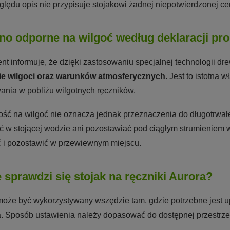
ględu opis nie przypisuje stojakowi żadnej niepotwierdzonej cert
o odporne na wilgoć według deklaracji pr
nt informuje, że dzięki zastosowaniu specjalnej technologii dr
nie wilgoci oraz warunków atmosferycznych
. Jest to istotna
ania w pobliżu wilgotnych ręczników.
ść na wilgoć nie oznacza jednak przeznaczenia do długotrwał
ć w stojącej wodzie ani pozostawiać pod ciągłym strumieniem
 i pozostawić w przewiewnym miejscu.
 sprawdzi się stojak na ręczniki Aurora?
może być wykorzystywany wszędzie tam, gdzie potrzebne jest u
ia. Sposób ustawienia należy dopasować do dostępnej przestrzen