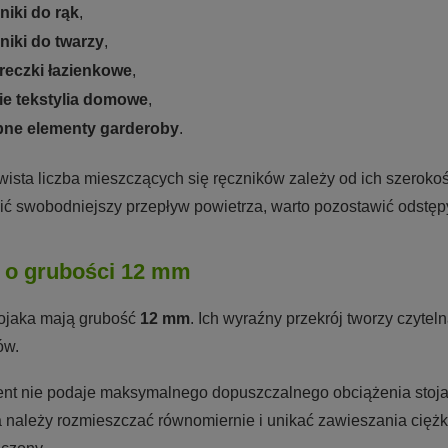
niki do rąk
,
niki do twarzy
,
reczki łazienkowe
,
ie tekstylia domowe
,
bne elementy garderoby
.
ista liczba mieszczących się ręczników zależy od ich szerokoś
ć swobodniejszy przepływ powietrza, warto pozostawić odstępy
y o grubości 12 mm
tojaka mają grubość
12 mm
. Ich wyraźny przekrój tworzy czyte
ów.
nt nie podaje maksymalnego dopuszczalnego obciążenia stojak
ia należy rozmieszczać równomiernie i unikać zawieszania ciężki