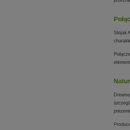
przezna
Połąc
Stojak 
charakt
Połącze
element
Natu
Drewno 
szczegó
prezent
Produce