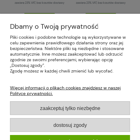
zawiera 23% VAT, bez kosztów dostawy
zawiera 23% VAT, bez kosztów dostawy
do koszyka
do koszyka
Dbamy o Twoją prywatność
Pliki cookies i podobne technologie są wykorzystywane w
celu zapewnienia prawidłowego działania strony oraz jej
bezpieczeństwa. Niektóre pliki są niezbędne i stosowane
Plus Market Sp. z o.o. | Zakręcie 2K, 22-300
automatycznie. Inne możesz zaakceptować lub odrzucić
Krasnystaw, woj. lubelskie | sklep@plus-market.pl
zgodnie ze swoimi preferencjami, wybierając opcję
| tel: 607 770 953 | NIP: 5170405164
„Dostosuj zgody”.
Zgodę możesz w każdej chwili zmienić lub wycofać.
Więcej informacji o plikach cookies znajdziesz w naszej
Polityce prywatności.
O FIRMIE
zaakceptuj tylko niezbędne
PŁATNOŚCI I DOSTAWA
dostosuj zgody
INFORMACJE