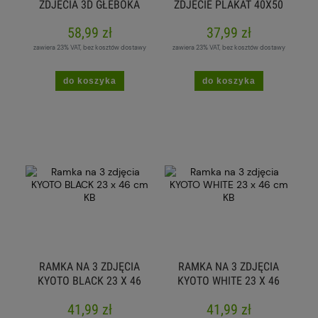
ZDJĘCIA 3D GŁĘBOKA
ZDJĘCIE PLAKAT 40X50
BOX PRZESTRZENNA
CM Z PASSE-PARTOUT
58,99 zł
37,99 zł
50X50 CM KWADRAT
30X40 A3 CZARNA
BIAŁA
zawiera 23% VAT, bez kosztów dostawy
zawiera 23% VAT, bez kosztów dostawy
do koszyka
do koszyka
RAMKA NA 3 ZDJĘCIA
RAMKA NA 3 ZDJĘCIA
KYOTO BLACK 23 X 46
KYOTO WHITE 23 X 46
CM KB
CM KB
41,99 zł
41,99 zł