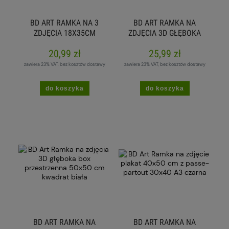
BD ART RAMKA NA 3
BD ART RAMKA NA
ZDJĘCIA 18X35CM
ZDJĘCIA 3D GŁĘBOKA
10X15CM CZARNA
BOX PRZESTRZENNA
20,99 zł
25,99 zł
23X23 CM
KWADRATOWA BIAŁA
zawiera 23% VAT, bez kosztów dostawy
zawiera 23% VAT, bez kosztów dostawy
do koszyka
do koszyka
BD ART RAMKA NA
BD ART RAMKA NA