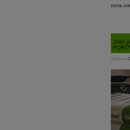
życia, co
JAKI 
PORÓ
Dodano: