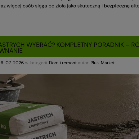
raz więcej osób sięga po zioła jako skuteczną i bezpieczną al
JASTRYCH WYBRAĆ? KOMPLETNY PORADNIK – RO
WNANIE
09-07-2026
w kategorii:
Dom i remont
autor:
Plus-Market