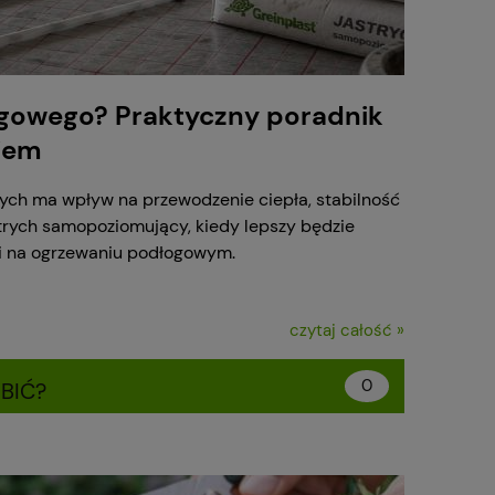
ogowego? Praktyczny poradnik
iem
ch ma wpływ na przewodzenie ciepła, stabilność
strych samopoziomujący, kiedy lepszy będzie
i na ogrzewaniu podłogowym.
czytaj całość »
0
BIĆ?