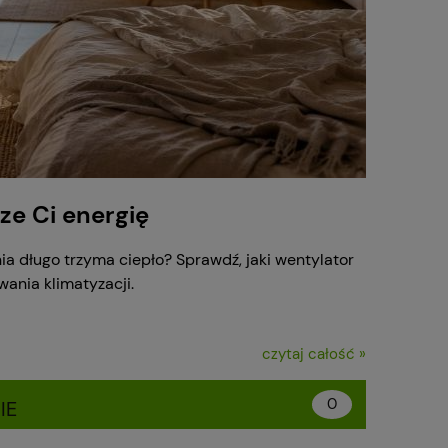
rze Ci energię
nia długo trzyma ciepło? Sprawdź, jaki wentylator
ania klimatyzacji.
czytaj całość »
0
IE