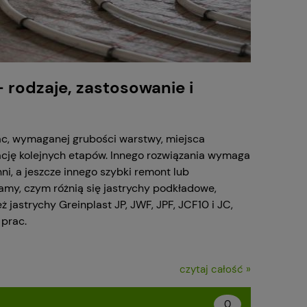
 rodzaje, zastosowanie i
ac, wymaganej grubości warstwy, miejsca
zację kolejnych etapów. Innego rozwiązania wymaga
i, a jeszcze innego szybki remont lub
my, czym różnią się jastrychy podkładowe,
astrychy Greinplast JP, JWF, JPF, JCF10 i JC,
prac.
czytaj całość »
0