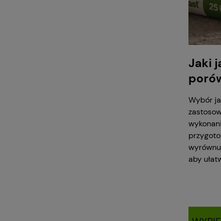
Jaki 
poró
Wybór ja
zastosow
wykonani
przygoto
wyrównuj
aby ułat