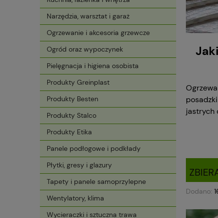
Narzędzia, warsztat i garaż
Ogrzewanie i akcesoria grzewcze
Jak
Ogród oraz wypoczynek
Pielęgnacja i higiena osobista
Produkty Greinplast
Ogrzewan
posadzki
Produkty Besten
jastrych
Produkty Stalco
Produkty Etika
Panele podłogowe i podkłady
Płytki, gresy i glazury
ZBIER
Tapety i panele samoprzylepne
Dodano:
1
Wentylatory, klima
Wycieraczki i sztuczna trawa