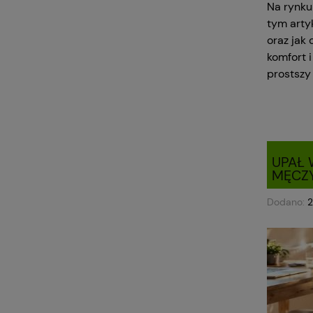
Na rynku
tym arty
oraz jak 
komfort 
prostszy
UPAŁ 
MĘCZ
Dodano: