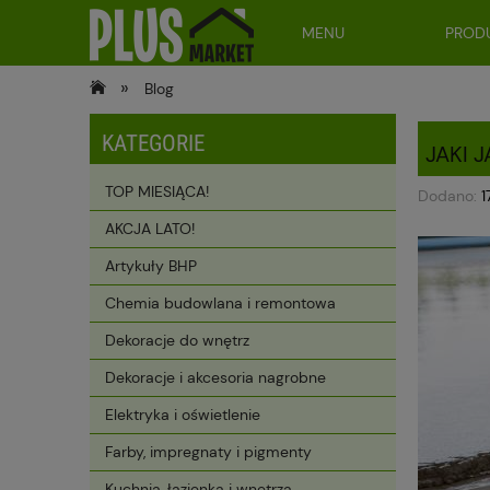
MENU
BLOG
PRODU
»
Blog
KATEGORIE
JAKI
TOP MIESIĄCA!
Dodano:
1
AKCJA LATO!
Artykuły BHP
Chemia budowlana i remontowa
Dekoracje do wnętrz
Dekoracje i akcesoria nagrobne
Elektryka i oświetlenie
Farby, impregnaty i pigmenty
Kuchnia, łazienka i wnętrza