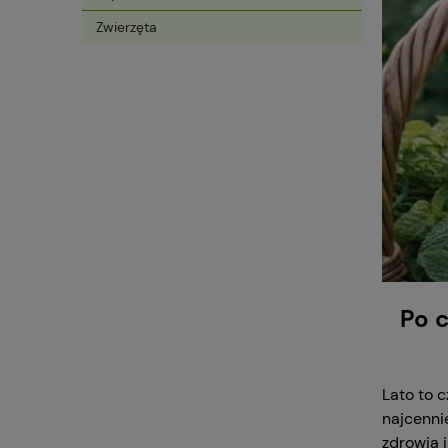
Zwierzęta
Po c
Lato to 
najcennie
zdrowia 