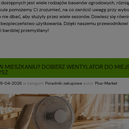
 dostępnych jest wiele rodzajów basenów ogrodowych, różnią
kule pomożemy Ci zrozumieć, na co zwrócić uwagę przy wybo
o nie dbać, aby służyły przez wiele sezonów. Dowiesz się równi
i bezpieczeństwo użytkowania. Dzięki naszemu przewodnikowi
 i bardziej przemyślany!
W MIESZKANIU? DOBIERZ WENTYLATOR DO MIEJ
YSZ
29-04-2026
w kategorii:
Poradniki zakupowe
autor:
Plus-Market