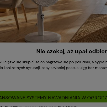
Nie czekaj, aż upał odbie
ku ciężko się skupić, salon nagrzewa się po południu, a sypial
o konkretnych sytuacji, żeby szybciej poczuć ulgę bez montow
ANSOWANE SYSTEMY NAWADNIANIA W OGRODZ
23-06-2026
w kategorii:
Ogród
autor:
Plus-Market