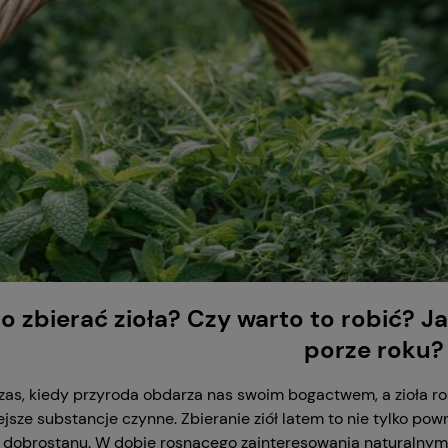
o zbierać zioła? Czy warto to robić? Jak
porze roku?
czas, kiedy przyroda obdarza nas swoim bogactwem, a zioła ros
jsze substancje czynne. Zbieranie ziół latem to nie tylko pow
i dobrostanu. W dobie rosnącego zainteresowania naturalnymi