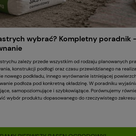
jastrych wybrać? Kompletny poradnik –
wnanie
strychu zależy przede wszystkim od rodzaju planowanych pr
ania, konstrukcji podłogi oraz czasu przewidzianego na reali
e nowego podkładu, innego wyrównanie istniejącej powierzchn
wanie podłoża pod konkretną okładzinę.
W poradniku wyjaśnia
ące, samopoziomujące i szybkowiążące. Porównujemy również j
wić wybór produktu dopasowanego do rzeczywistego zakresu 