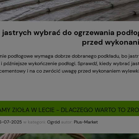
i jastrych wybrać do ogrzewania podł
przed wykonan
ie podłogowe wymaga dobrze dobranego podkładu, bo jastry
 i późniejsze wykończenie podłogi. Sprawdź, kiedy wybrać ja
 cementowy i na co zwrócić uwagę przed wykonaniem wylewk
AMY ZIOŁA W LECIE - DLACZEGO WARTO TO ZRO
6-07-2025
w kategorii:
Ogród
autor:
Plus-Market