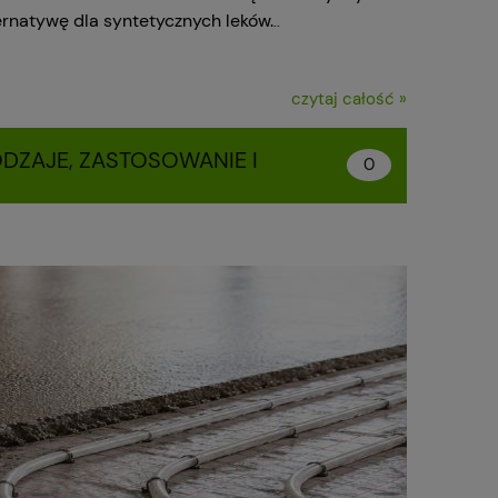
ternatywę dla syntetycznych leków.
..
czytaj całość »
DZAJE, ZASTOSOWANIE I
0