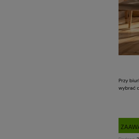
Przy biur
wybrać d
ZAAW
Dodano: