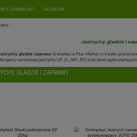
KTY GREINPLAST
FACEBOOK
prawy
Jastrychy, gładzie i za
Jastrychy, gładzie i zaprawy
Greinplast w Plus-Market to trwałe i precyzyj
 Oferujemy cementowe jastrychy (JP, JC, JWF, JPF) oraz łatwo aplikowalną p
YCHY, GŁADZIE I ZAPRAWY