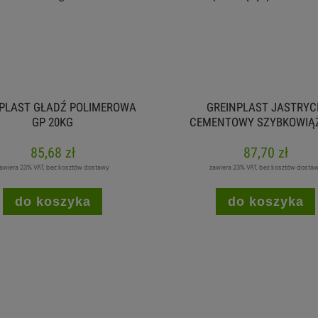
PLAST GŁADŹ POLIMEROWA
GREINPLAST JASTRY
GP 20KG
CEMENTOWY SZYBKOWIĄ
JCF10 25KG
85,68 zł
87,70 zł
awiera 23% VAT, bez kosztów dostawy
zawiera 23% VAT, bez kosztów dosta
do koszyka
do koszyka