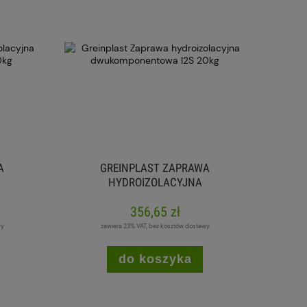
A
GREINPLAST ZAPRAWA
HYDROIZOLACYJNA
10KG
DWUKOMPONENTOWA I2S 20KG
356,65 zł
wy
zawiera 23% VAT, bez kosztów dostawy
do koszyka