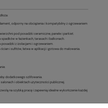
dłoża:
ament, odporny na obciążenia i kompatybilny z ogrzewaniem
erzchni pod posadzki ceramiczne, panele i parkiet.
 spadków w łazienkach, tarasach i balkonach.
posadzki z izolacjami i ogrzewaniem.
an i sufitów, łatwa w aplikacji i gotowa do malowania.
anie.
zeby dodatkowego szlifowania.
 salonach i obiektach użyteczności publicznej.
pozwolą na szybką pracę i zapewnią idealne wykończenie każdej