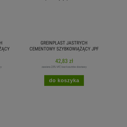
CH
GREINPLAST JASTRYCH
ŻĄCY
CEMENTOWY SZYBKOWIĄŻĄCY JPF
25KG
42,83 zł
wy
zawiera 23% VAT, bez kosztów dostawy
do koszyka