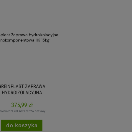
GREINPLAST ZAPRAWA
HYDROIZOLACYJNA
OKOMPONENTOWA I1K 15KG
375,99 zł
awiera 23% VAT, bez kosztów dostawy
do koszyka