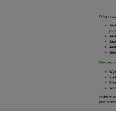
W tej kate
Jas
pod
Jas
Jas
Jas
Gła
Dlaczego 
Wyt
Szyb
Pre
Wsz
Wybierz ja
powierzchn