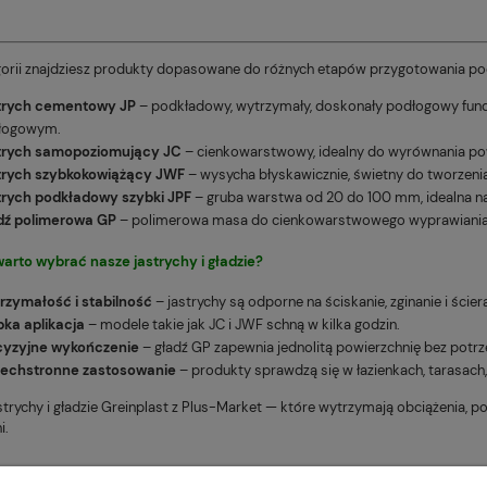
gorii znajdziesz produkty dopasowane do różnych etapów przygotowania po
trych cementowy JP
– podkładowy, wytrzymały, doskonały podłogowy fund
łogowym.
trych samopoziomujący JC
– cienkowarstwowy, idealny do wyrównania powi
trych szybkokowiążący JWF
– wysycha błyskawicznie, świetny do tworzenia
trych podkładowy szybki JPF
– gruba warstwa od 20 do 100 mm, idealna na 
dź polimerowa GP
– polimerowa masa do cienkowarstwowego wyprawiania ści
warto wybrać nasze
jastrychy i gładzie
?
rzymałość i stabilność
– jastrychy są odporne na ściskanie, zginanie i ścier
ka aplikacja
– modele takie jak JC i JWF schną w kilka godzin.
cyzyjne wykończenie
– gładź GP zapewnia jednolitą powierzchnię bez potr
echstronne zastosowanie
– produkty sprawdzą się w łazienkach, tarasach,
strychy i gładzie Greinplast z Plus-Market — które wytrzymają obciążenia, 
i.