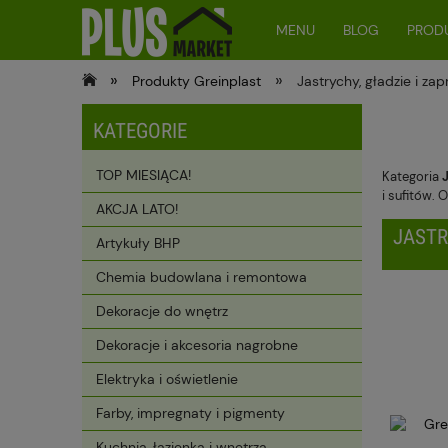
MENU
BLOG
PRODU
»
»
Produkty Greinplast
Jastrychy, gładzie i za
KATEGORIE
TOP MIESIĄCA!
Kategoria
i sufitów.
AKCJA LATO!
JASTR
Artykuły BHP
Chemia budowlana i remontowa
Dekoracje do wnętrz
Dekoracje i akcesoria nagrobne
Elektryka i oświetlenie
Farby, impregnaty i pigmenty
Kuchnia, łazienka i wnętrza