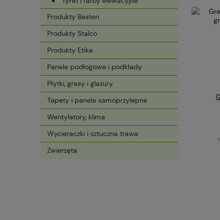
Tynki i farby elewacyjne
Produkty Besten
Produkty Stalco
Produkty Etika
Panele podłogowe i podkłady
Płytki, gresy i glazury
G
Tapety i panele samoprzylepne
Wentylatory, klima
GRU
Wycieraczki i sztuczna trawa
z
Zwierzęta