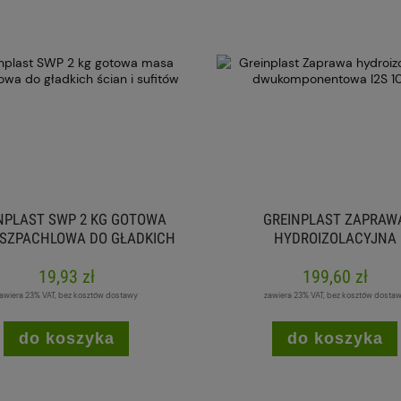
NPLAST SWP 2 KG GOTOWA
GREINPLAST ZAPRAW
SZPACHLOWA DO GŁADKICH
HYDROIZOLACYJNA
ŚCIAN I SUFITÓW
DWUKOMPONENTOWA I2S 
19,93 zł
199,60 zł
awiera 23% VAT, bez kosztów dostawy
zawiera 23% VAT, bez kosztów dosta
do koszyka
do koszyka