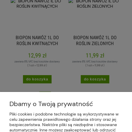
BIOPON NAWÓZ 1L DO
BIOPON NAWÓZ 1L DO
ROŚLIN KWITNĄCYCH
ROŚLIN ZIELONYCH
12,99 zł
11,99 zł
zawiera 8% VAT, bez kosztów dostawy
zawiera 8% VAT, bez kosztów dostawy
( 1 szt = 12,99 zł )
( 1 szt = 11,99 zł )
do koszyka
do koszyka
«
1
2
3
4
»
Dbamy o Twoją prywatność
Pliki cookies i podobne technologie są wykorzystywane w
celu zapewnienia prawidłowego działania strony oraz jej
bezpieczeństwa. Niektóre pliki są niezbędne i stosowane
Plus Market Sp. z o.o. | Zakręcie 2K, 22-300
automatycznie. Inne możesz zaakceptować lub odrzucić