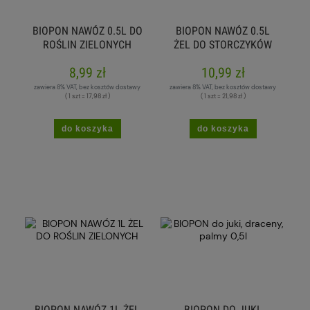
BIOPON NAWÓZ 0.5L DO
BIOPON NAWÓZ 0.5L
ROŚLIN ZIELONYCH
ŻEL DO STORCZYKÓW
PRZECIW CHLOROZIE
8,99 zł
10,99 zł
zawiera 8% VAT, bez kosztów dostawy
zawiera 8% VAT, bez kosztów dostawy
( 1 szt = 17,98 zł )
( 1 szt = 21,98 zł )
do koszyka
do koszyka
BIOPON NAWÓZ 1L ŻEL
BIOPON DO JUKI,