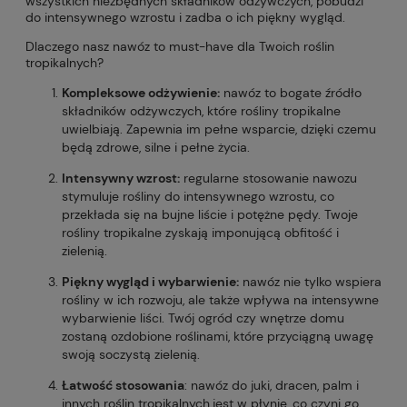
wszystkich niezbędnych składników odżywczych, pobudzi
do intensywnego wzrostu i zadba o ich piękny wygląd.
Dlaczego nasz nawóz to must-have dla Twoich roślin
tropikalnych?
Kompleksowe odżywienie:
nawóz to bogate źródło
składników odżywczych, które rośliny tropikalne
uwielbiają. Zapewnia im pełne wsparcie, dzięki czemu
będą zdrowe, silne i pełne życia.
Intensywny wzrost:
regularne stosowanie nawozu
stymuluje rośliny do intensywnego wzrostu, co
przekłada się na bujne liście i potężne pędy. Twoje
rośliny tropikalne zyskają imponującą obfitość i
zielenią.
Piękny wygląd i wybarwienie:
nawóz nie tylko wspiera
rośliny w ich rozwoju, ale także wpływa na intensywne
wybarwienie liści. Twój ogród czy wnętrze domu
zostaną ozdobione roślinami, które przyciągną uwagę
swoją soczystą zielenią.
Łatwość stosowania
: nawóz do juki, dracen, palm i
innych roślin tropikalnych
jest w płynie, co czyni go