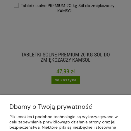
TABLETKI SOLNE PREMIUM 20 KG SÓL DO
ZMIĘKCZACZY KAMSOL
47,99 zł
do koszyka
Dbamy o Twoją prywatność
Pliki cookies i podobne technologie są wykorzystywane w
celu zapewnienia prawidłowego działania strony oraz jej
Plus Market Sp. z o.o. | Zakręcie 2K, 22-300
bezpieczeństwa. Niektóre pliki są niezbędne i stosowane
Krasnystaw, woj. lubelskie | sklep@plus-market.pl