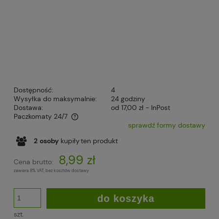
Dostępność:
4
Wysyłka do maksymalnie:
24 godziny
Dostawa:
od 17,00 zł
- InPost
Paczkomaty 24/7
sprawdź formy dostawy
Cena nie zawiera ewentualnych kosztów płatności
2
osoby
kupiły
ten produkt
8,99 zł
Cena brutto:
zawiera 8% VAT, bez kosztów dostawy
do koszyka
szt.