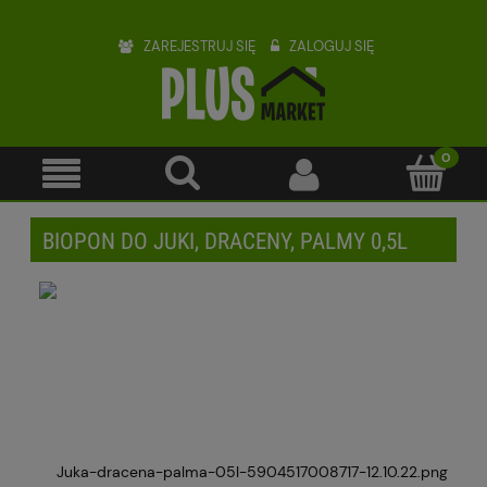
ZAREJESTRUJ SIĘ
ZALOGUJ SIĘ
BIOPON DO JUKI, DRACENY, PALMY 0,5L