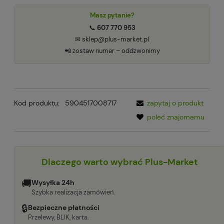
Masz pytanie?
📞
607 770 953
✉ sklep@plus-market.pl
📲 zostaw numer – oddzwonimy
Kod produktu:
5904517008717
zapytaj o produkt
poleć znajomemu
Dlaczego warto wybrać Plus-Market
🚚
Wysyłka 24h
Szybka realizacja zamówień.
🔒
Bezpieczne płatności
Przelewy, BLIK, karta.