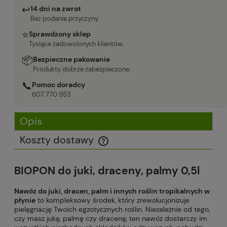
↩
14 dni na zwrot
Bez podania przyczyny.
⭐
Sprawdzony sklep
Tysiące zadowolonych klientów.
📦
Bezpieczne pakowanie
Produkty dobrze zabezpieczone.
📞
Pomoc doradcy
607 770 953
Opis
Koszty dostawy
Cena nie zawiera ewentualnych kosztów płatności
BIOPON do juki, draceny, palmy 0,5l
Nawóz do juki, dracen, palm i innych roślin tropikalnych w
płynie
to kompleksowy środek, który zrewolucjonizuje
pielęgnację Twoich egzotycznych roślin. Niezależnie od tego,
czy masz jukę, palmę czy dracenę, ten nawóz dostarczy im