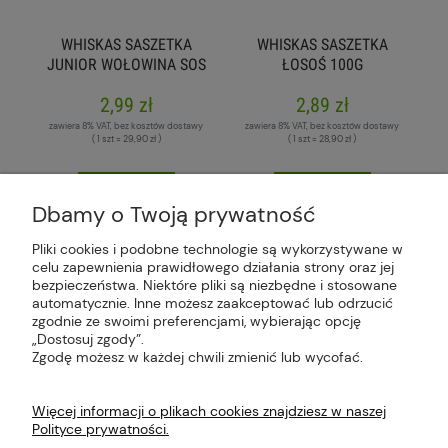
WHISKAS SASZETKA
WHISKAS SASZETKA
JUNIOR WOŁOWINA SOS
ŁOSOŚ 100G
100G
2,99 zł
2,89 zł
zawiera 8% VAT, bez kosztów dostawy
zawiera 8% VAT, bez kosztów dostawy
( 1 szt = 29,90 zł )
( 1 szt = 28,90 zł )
do koszyka
do koszyka
Dbamy o Twoją prywatność
Pliki cookies i podobne technologie są wykorzystywane w
celu zapewnienia prawidłowego działania strony oraz jej
bezpieczeństwa. Niektóre pliki są niezbędne i stosowane
Plus Market Sp. z o.o. | Zakręcie 2K, 22-300
automatycznie. Inne możesz zaakceptować lub odrzucić
Krasnystaw, woj. lubelskie | sklep@plus-market.pl
zgodnie ze swoimi preferencjami, wybierając opcję
| tel: 607 770 953 | NIP: 5170405164
„Dostosuj zgody”.
Zgodę możesz w każdej chwili zmienić lub wycofać.
Więcej informacji o plikach cookies znajdziesz w naszej
Polityce prywatności.