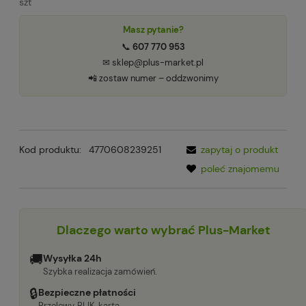
szt
Masz pytanie?
📞
607 770 953
✉ sklep@plus-market.pl
📲 zostaw numer – oddzwonimy
Kod produktu:
4770608239251
zapytaj o produkt
poleć znajomemu
Dlaczego warto wybrać Plus-Market
🚚
Wysyłka 24h
Szybka realizacja zamówień.
🔒
Bezpieczne płatności
Przelewy, BLIK, karta.