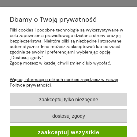
Dbamy o Twoją prywatność
Pliki cookies i podobne technologie są wykorzystywane w
celu zapewnienia prawidłowego działania strony oraz jej
Plus Market Sp. z o.o. | Zakręcie 2K, 22-300
bezpieczeństwa. Niektóre pliki są niezbędne i stosowane
Krasnystaw, woj. lubelskie | sklep@plus-market.pl
automatycznie. Inne możesz zaakceptować lub odrzucić
| tel: 607 770 953 | NIP: 5170405164
zgodnie ze swoimi preferencjami, wybierając opcję
„Dostosuj zgody”.
Zgodę możesz w każdej chwili zmienić lub wycofać.
Więcej informacji o plikach cookies znajdziesz w naszej
Polityce prywatności.
O FIRMIE
zaakceptuj tylko niezbędne
PŁATNOŚCI I DOSTAWA
dostosuj zgody
INFORMACJE
zaakceptuj wszystkie