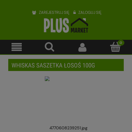
ZAREJESTRUJ SIĘ
ZALOGUJ SIĘ
WHISKAS SASZETKA ŁOSOŚ 100G