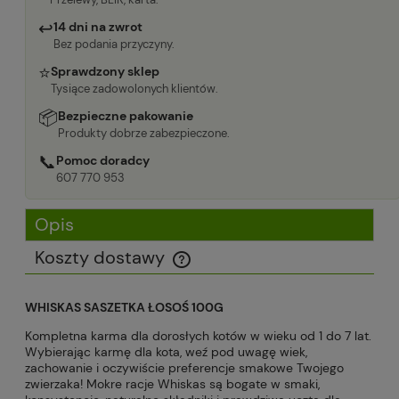
↩
14 dni na zwrot
Bez podania przyczyny.
⭐
Sprawdzony sklep
Tysiące zadowolonych klientów.
📦
Bezpieczne pakowanie
Produkty dobrze zabezpieczone.
📞
Pomoc doradcy
607 770 953
Opis
Koszty dostawy
Cena nie zawiera ewentualnych kosztów płatności
WHISKAS SASZETKA ŁOSOŚ 100G
Kompletna karma dla dorosłych kotów w wieku od 1 do 7 lat.
Wybierając karmę dla kota, weź pod uwagę wiek,
zachowanie i oczywiście preferencje smakowe Twojego
zwierzaka! Mokre racje Whiskas są bogate w smaki,