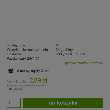
Dostępność:
6
Wysyłka do maksymalnie:
24 godziny
Dostawa:
od 17,00 zł
- InPost
Paczkomaty 24/7
sprawdź formy dostawy
Cena nie zawiera ewentualnych kosztów płatności
2
osoby
kupiły
17
szt
2,89 zł
Cena brutto:
zawiera 8% VAT, bez kosztów dostawy
(1
szt
=
28,90 zł
)
do koszyka