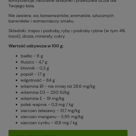
konsystencje, naturalne składniki i prawdziwa uczta dla
Twojego kota.
Nie zawiera: soi, konserwantów, aromatów, sztucznych
barwników i wzmacniaczy smaku.
Składniki: mięso i podroby, ryby i podroby rybne (w tym 4%
łosoś), zboża, minerały, cukry
Wartość odżywcza w 100 g:
białko - 8 g
tłuszcz - 4,7 g
błonnik - 0,3 g
popiół - 1,7 g
wilgotność - 84 g
witamina B1 - nie mniej niż 28,6 mg/kg
witamina D3 – 250 IU/kg
witamina E - 19 mg/kg
jodek wapnia - 0,3 mg / kg
siarczan żelazawy - 31,7 mg/kg
siarczan manganu - 5,95 mg/kg
siarczan cynku - 41,8 mg / kg