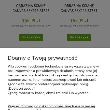
OBRAZ NA ŚCIANĘ
OBRAZ NA ŚCIANĘ
CANVAS 85X113 ST643
CANVAS 85X113 ST651
STREAM
B&W MOUNTAINS
155,99 zł
155,99 zł
zawiera 23% VAT, bez kosztów dostawy
zawiera 23% VAT, bez kosztów dostawy
do koszyka
do koszyka
«
1
2
3
4
»
Dbamy o Twoją prywatność
Pliki cookies i podobne technologie są wykorzystywane w
celu zapewnienia prawidłowego działania strony oraz jej
bezpieczeństwa. Niektóre pliki są niezbędne i stosowane
Plus Market Sp. z o.o. | Zakręcie 2K, 22-300
automatycznie. Inne możesz zaakceptować lub odrzucić
Krasnystaw, woj. lubelskie | sklep@plus-market.pl
zgodnie ze swoimi preferencjami, wybierając opcję
| tel: 607 770 953 | NIP: 5170405164
„Dostosuj zgody”.
Zgodę możesz w każdej chwili zmienić lub wycofać.
Więcej informacji o plikach cookies znajdziesz w naszej