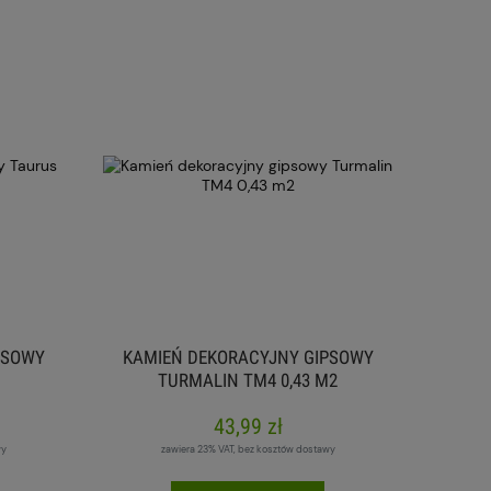
PSOWY
KAMIEŃ DEKORACYJNY GIPSOWY
TURMALIN TM4 0,43 M2
43,99 zł
wy
zawiera 23% VAT, bez kosztów dostawy