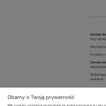
Kamień de
liczy się w
Może być s
Produkty z 
Kamień de
eksploatow
Wybierając
charakter.
Dbamy o Twoją prywatność
Plus Market Sp. z o.o. | Zakręcie 2K
Pliki cookies i podobne technologie są wykorzystywane w celu z