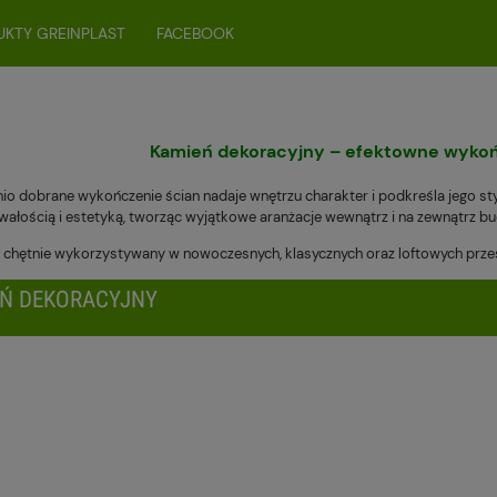
KTY GREINPLAST
FACEBOOK
Kamień dekoracyjny – efektowne wykońc
o dobrane wykończenie ścian nadaje wnętrzu charakter i podkreśla jego sty
rwałością i estetyką, tworząc wyjątkowe aranżacje wewnątrz i na zewnątrz 
ł chętnie wykorzystywany w nowoczesnych, klasycznych oraz loftowych prze
Ń DEKORACYJNY