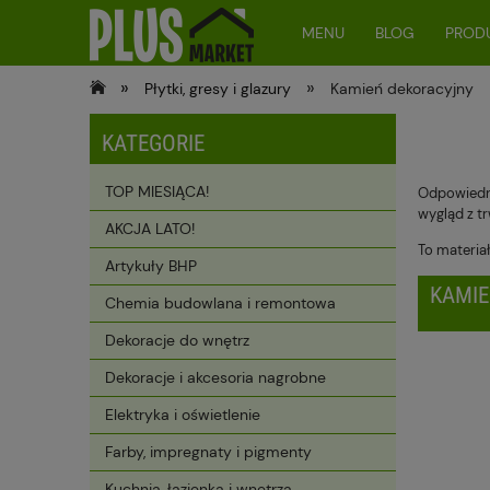
MENU
BLOG
PRODU
»
»
Płytki, gresy i glazury
Kamień dekoracyjny
KATEGORIE
TOP MIESIĄCA!
Odpowiedni
wygląd z t
AKCJA LATO!
To materia
Artykuły BHP
KAMIE
Chemia budowlana i remontowa
Dekoracje do wnętrz
Dekoracje i akcesoria nagrobne
Elektryka i oświetlenie
Farby, impregnaty i pigmenty
Kuchnia, łazienka i wnętrza