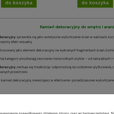
do koszyka
do koszyka
Kamień dekoracyjny do wnętrz i aran
koracyjny
sprawdza się jako estetyczne wykończenie ścian w salonach, kory
yrazisty efekt wizualny.
tosowany jako element dekoracyjny na wybranych fragmentach ścian, kominka
tej kategorii umożliwiają tworzenie różnorodnych stylów – od naturalnych i 
koracyjny
cechuje się trwałością i odpornością na codzienne użytkowanie,
anych przestrzeni.
 kamień dekoracyjny, inwestujesz w efektowne i ponadczasowe wykończenie,
, 22-300 Krasnystaw, woj. lubelskie | sklep@plus-market.pl
apewnienia prawidłowego działania strony oraz jej bezpieczeństwa. Ni