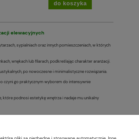
do koszyka
żacji elewacyjnych
tarzach, sypialniach oraz innych pomieszczeniach, w których
ch, wnękach lub filarach, podkreślając charakter aranżacji.
rustykalnych, po nowoczesne i minimalistyczne rozwiązania.
 co czyni go praktycznym wyborem do intensywnie
 które podnosi estetykę wnętrza i nadaje mu unikalny
 | tel: 607 770 953 | NIP: 5170405164
ektóre pliki są niezbędne i stosowane automatycznie. Inne