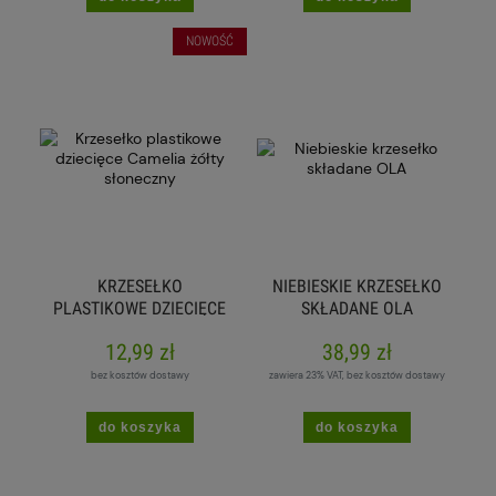
NOWOŚĆ
KRZESEŁKO
NIEBIESKIE KRZESEŁKO
PLASTIKOWE DZIECIĘCE
SKŁADANE OLA
CAMELIA ŻÓŁTY
12,99 zł
38,99 zł
SŁONECZNY
bez kosztów dostawy
zawiera 23% VAT, bez kosztów dostawy
do koszyka
do koszyka