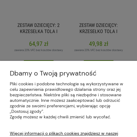
ZESTAW DZIECIĘCY: 2
ZESTAW DZIECIĘCY:
KRZESEŁKA TOLA I
KRZESEŁKO TOLA I
STOLIK LOLEK,
STOLIK LOLEK,
64,97 zł
49,98 zł
LIMONKA
LIMONKA
zawiera 23% VAT, bez kosztów dostawy
zawiera 23% VAT, bez kosztów dostawy
do koszyka
do koszyka
Dbamy o Twoją prywatność
Pliki cookies i podobne technologie są wykorzystywane w
celu zapewnienia prawidłowego działania strony oraz jej
bezpieczeństwa. Niektóre pliki są niezbędne i stosowane
Plus Market Sp. z o.o. | Zakręcie 2K, 22-300
automatycznie. Inne możesz zaakceptować lub odrzucić
Krasnystaw, woj. lubelskie | sklep@plus-market.pl
zgodnie ze swoimi preferencjami, wybierając opcję
| tel: 607 770 953 | NIP: 5170405164
„Dostosuj zgody”.
Zgodę możesz w każdej chwili zmienić lub wycofać.
Więcej informacji o plikach cookies znajdziesz w naszej