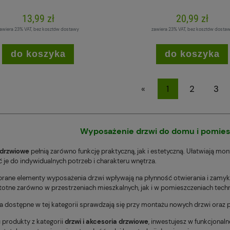
13,99 zł
20,99 zł
awiera 23% VAT, bez kosztów dostawy
zawiera 23% VAT, bez kosztów dosta
do koszyka
do koszyka
«
1
2
3
Wyposażenie drzwi do domu i pomie
 drzwiowe
pełnią zarówno funkcję praktyczną, jak i estetyczną. Ułatwiają mo
je do indywidualnych potrzeb i charakteru wnętrza.
rane elementy wyposażenia drzwi wpływają na płynność otwierania i zamyka
istotne zarówno w przestrzeniach mieszkalnych, jak i w pomieszczeniach tec
a dostępne w tej kategorii sprawdzają się przy montażu nowych drzwi oraz 
 produkty z kategorii
drzwi i akcesoria drzwiowe
, inwestujesz w funkcjonal