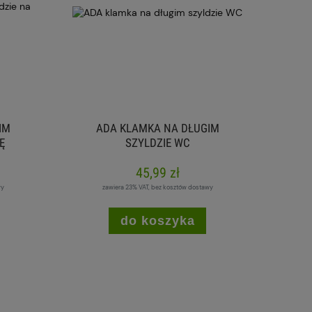
IM
ADA KLAMKA NA DŁUGIM
Ę
SZYLDZIE WC
45,99 zł
wy
zawiera 23% VAT, bez kosztów dostawy
do koszyka