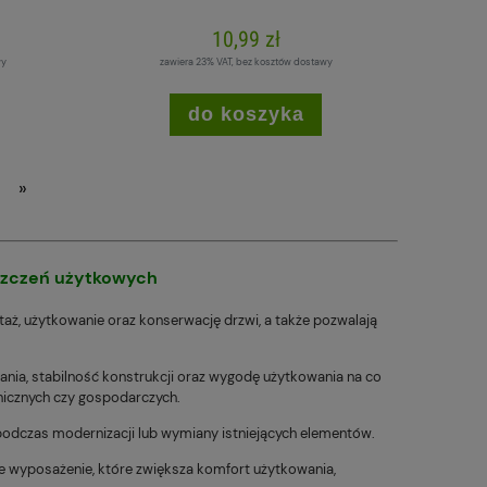
10,99 zł
wy
zawiera 23% VAT, bez kosztów dostawy
do koszyka
»
szczeń użytkowych
ntaż, użytkowanie oraz konserwację drzwi, a także pozwalają
nia, stabilność konstrukcji oraz wygodę użytkowania na co
hnicznych czy gospodarczych.
podczas modernizacji lub wymiany istniejących elementów.
ne wyposażenie, które zwiększa komfort użytkowania,