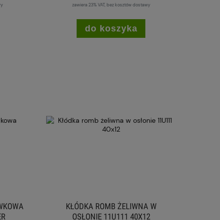
wy
zawiera 23% VAT, bez kosztów dostawy
do koszyka
UWKOWA
KŁÓDKA ROMB ŻELIWNA W
ER
OSŁONIE 11U111 40X12