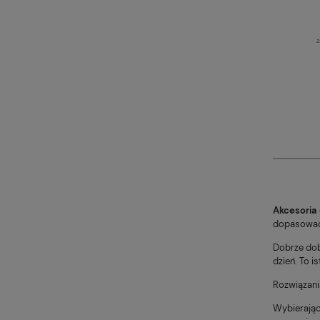
z
Akcesoria
dopasować 
Dobrze dob
dzień. To 
Rozwiązani
Wybierając