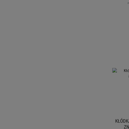
z
KŁÓDK
ZN