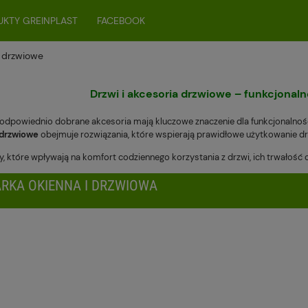
KTY GREINPLAST
FACEBOOK
a drzwiowe
Drzwi i akcesoria drzwiowe – funkcjonaln
 odpowiednio dobrane akcesoria mają kluczowe znaczenie dla funkcjonalności
 drzwiowe
obejmuje rozwiązania, które wspierają prawidłowe użytkowanie d
, które wpływają na komfort codziennego korzystania z drzwi, ich trwałość 
RKA OKIENNA I DRZWIOWA