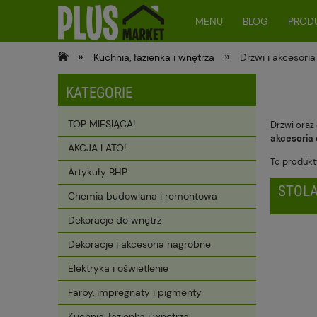
MENU
BLOG
PRODU
»
»
Kuchnia, łazienka i wnętrza
Drzwi i akcesori
KATEGORIE
TOP MIESIĄCA!
Drzwi oraz
akcesoria
AKCJA LATO!
To produkty
Artykuły BHP
STOLA
Chemia budowlana i remontowa
Dekoracje do wnętrz
Dekoracje i akcesoria nagrobne
Elektryka i oświetlenie
Farby, impregnaty i pigmenty
Kuchnia, łazienka i wnętrza