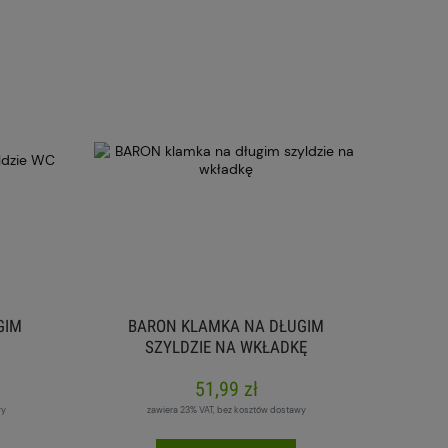
GIM
BARON KLAMKA NA DŁUGIM
SZYLDZIE NA WKŁADKĘ
51,99 zł
wy
zawiera 23% VAT, bez kosztów dostawy