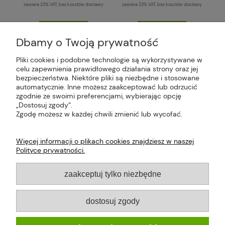
zawiera 23% VAT, bez kosztów dostawy
zawiera 23% VAT, bez kosztów dostawy
do koszyka
do koszyka
Dbamy o Twoją prywatność
Pliki cookies i podobne technologie są wykorzystywane w
celu zapewnienia prawidłowego działania strony oraz jej
bezpieczeństwa. Niektóre pliki są niezbędne i stosowane
Plus Market Sp. z o.o. | Zakręcie 2K, 22-300
automatycznie. Inne możesz zaakceptować lub odrzucić
Krasnystaw, woj. lubelskie | sklep@plus-market.pl
zgodnie ze swoimi preferencjami, wybierając opcję
| tel: 607 770 953 | NIP: 5170405164
„Dostosuj zgody”.
Zgodę możesz w każdej chwili zmienić lub wycofać.
Więcej informacji o plikach cookies znajdziesz w naszej
Polityce prywatności.
O FIRMIE
zaakceptuj tylko niezbędne
PŁATNOŚCI I DOSTAWA
dostosuj zgody
INFORMACJE