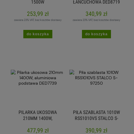
1500W
ŁAŃCUCHOWA DED8719
253,99 zł
340,99 zł
zawiera 23% VAT, bez kosztów dostawy
zawiera 23% VAT, bez kosztów dostawy
do koszyka
do koszyka
PILARKA UKOSOWA
PIŁA SZABLASTA 1010W
210MM 1400W,
RSS1010VS STALCO S-
ALUMINIOWA
97250
477,99 zł
390,99 zł
PODSTAWA DED7739