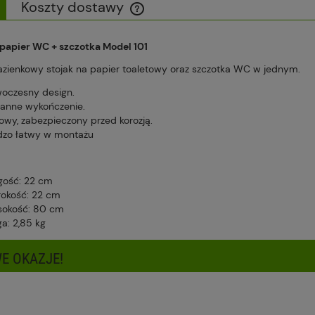
Koszty dostawy
Cena nie zawiera ewentualnych kosztów
 papier WC + szczotka Model 101
płatności
azienkowy stojak na papier toaletowy oraz szczotka WC w jednym.
oczesny design.
ranne wykończenie.
lowy, zabezpieczony przed korozją.
dzo łatwy w montażu
gość: 22 cm
rokość: 22 cm
okość: 80 cm
a: 2,85 kg
E OKAZJE!