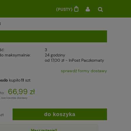
(PUSTY)
1
ść:
3
do maksymalnie:
24 godziny
od 17,00 zł
- InPost Paczkomaty
sprawdź formy dostawy
osób
kupiło
11
szt
66,99 zł
to:
T, bez kosztów dostawy
do koszyka
szt
Masz pytanie?