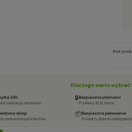
Kod produ
Dlaczego warto wybrać 
🔒
yłka 24h
Bezpieczne płatności
ka realizacja zamówień.
Przelewy, BLIK, karta.
📦
wdzony sklep
Bezpieczne pakowanie
ące zadowolonych klientów.
Produkty dobrze zabezpiecz