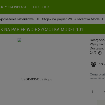
KTY GREINPLAST
FACEBOOK
»
posażenie łazienkowe
Stojak na papier WC + szczotka Model 10
K NA PAPIER WC + SZCZOTKA MODEL 101
Dostępno
Wysyłka 
Dostawa:
24/7
Cena nie zawiera ewentualnych kosztów
10
płatności
Cena brut
zawiera 23% VA