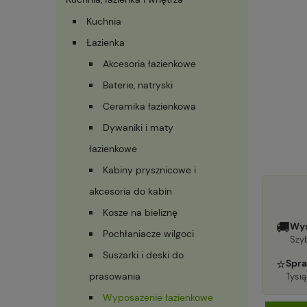
Kuchnia
Łazienka
Akcesoria łazienkowe
Baterie, natryski
Ceramika łazienkowa
Dywaniki i maty
łazienkowe
Kabiny prysznicowe i
akcesoria do kabin
Kosze na bieliznę
🚚
Wys
Pochłaniacze wilgoci
Szyb
Suszarki i deski do
⭐
Spra
prasowania
Tysi
Wyposażenie łazienkowe