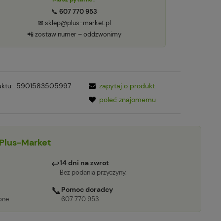
📞
607 770 953
✉ sklep@plus-market.pl
📲 zostaw numer – oddzwonimy
ktu:
5901583505997
zapytaj o produkt
poleć znajomemu
Plus-Market
↩
14 dni na zwrot
Bez podania przyczyny.
📞
Pomoc doradcy
one.
607 770 953