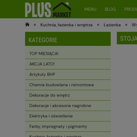
MENU
BLOG
PRODU
»
»
»
Kuchnia, łazienka i wnętrza
Łazienka
Wy
STOJA
KATEGORIE
TOP MIESIĄCA!
AKCJA LATO!
Artykuły BHP
Chemia budowlana i remontowa
Dekoracje do wnętrz
Dekoracje i akcesoria nagrobne
Elektryka i oświetlenie
Farby, impregnaty i pigmenty
Kuchnia, łazienka i wnętrza