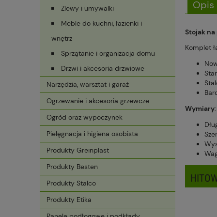
Opis
Zlewy i umywalki
Meble do kuchni, łazienki i
Stojak na
wnętrz
Komplet ł
Sprzątanie i organizacja domu
Now
Drzwi i akcesoria drzwiowe
Sta
Sta
Narzędzia, warsztat i garaż
Bar
Ogrzewanie i akcesoria grzewcze
Wymiary
:
Ogród oraz wypoczynek
Dłu
Pielęgnacja i higiena osobista
Sze
Wys
Produkty Greinplast
Wag
Produkty Besten
HITOW
Produkty Stalco
Produkty Etika
Panele podłogowe i podkłady