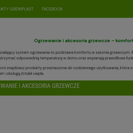
KTY GREINPLAST
FACEBOOK
Ogrzewanie i akcesoria grzewcze – komfo
ziałający system ogrzewania to podstawa komfortu w sezonie grzewczym.
trzymać odpowiednią temperaturę w domu oraz wspierają prawidłowe funkc
gorii znajdziesz produkty przeznaczone do codziennego użytkowania, które
 i obsługą źródeł ciepła.
WANIE I AKCESORIA GRZEWCZE