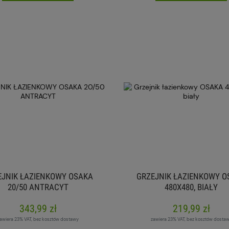
EJNIK ŁAZIENKOWY OSAKA
GRZEJNIK ŁAZIENKOWY O
20/50 ANTRACYT
480X480, BIAŁY
343,99 zł
219,99 zł
awiera 23% VAT, bez kosztów dostawy
zawiera 23% VAT, bez kosztów dosta