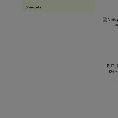
Zwierzęta
BUTL
KG –
z