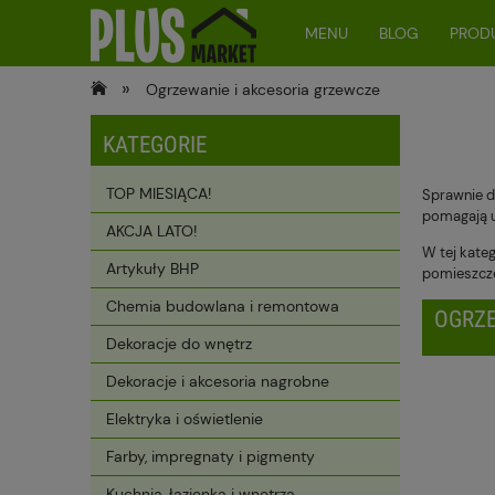
MENU
BLOG
PRODU
»
Ogrzewanie i akcesoria grzewcze
KATEGORIE
TOP MIESIĄCA!
Sprawnie d
pomagają u
AKCJA LATO!
W tej kate
Artykuły BHP
pomieszczeń
Chemia budowlana i remontowa
OGRZE
Dekoracje do wnętrz
Dekoracje i akcesoria nagrobne
Elektryka i oświetlenie
Farby, impregnaty i pigmenty
Kuchnia, łazienka i wnętrza