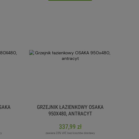
SAKA
GRZEJNIK ŁAZIENKOWY OSAKA
950X480, ANTRACYT
337,99 zł
wy
zawiera 23% VAT, bez kosztów dostawy