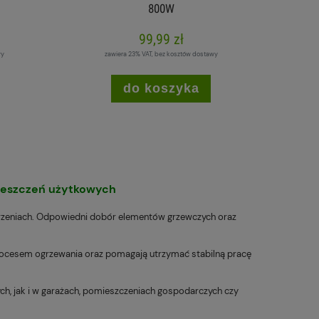
800W
99,99 zł
wy
zawiera 23% VAT, bez kosztów dostawy
do koszyka
»
ieszczeń użytkowych
trzeniach. Odpowiedni dobór elementów grzewczych oraz
procesem ogrzewania oraz pomagają utrzymać stabilną pracę
ch, jak i w garażach, pomieszczeniach gospodarczych czy