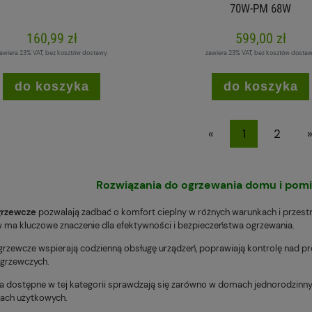
70W-PM 68W
160,99 zł
599,00 zł
awiera 23% VAT, bez kosztów dostawy
zawiera 23% VAT, bez kosztów dosta
do koszyka
do koszyka
«
1
2
Rozwiązania do ogrzewania domu i pom
grzewcze
pozwalają zadbać o komfort cieplny w różnych warunkach i przes
 ma kluczowe znaczenie dla efektywności i bezpieczeństwa ogrzewania.
grzewcze wspierają codzienną obsługę urządzeń, poprawiają kontrolę nad 
grzewczych.
a dostępne w tej kategorii sprawdzają się zarówno w domach jednorodzinny
iach użytkowych.