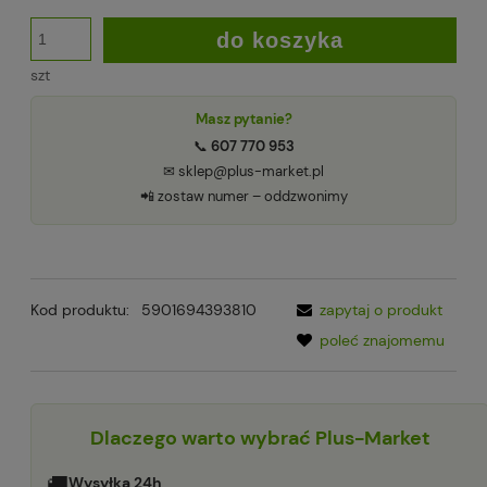
do koszyka
szt
Masz pytanie?
📞
607 770 953
✉ sklep@plus-market.pl
📲 zostaw numer – oddzwonimy
Kod produktu:
5901694393810
zapytaj o produkt
poleć znajomemu
Dlaczego warto wybrać Plus-Market
🚚
Wysyłka 24h