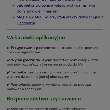
Jak niekontrolowana wilgoć wpływa na Twój
dom, zdrowie i finanse?
Magia światła i koloru, czyli efekty dekoracyjne z
Decoverni
Wskazówki aplikacyjne
✔️
Przygotowanie podłoża:
nośne, czyste, suche; podłoża
chłonne zagruntować.
✔️
Wyrób gotowy do użycia:
dokładnie wymieszaj; w razie
potrzeby rozcieńczaj równomiernie wodą do 5%.
✔️
Technika:
maluj pasami „mokre na mokre” utrzymując
wspólne światło dla jednej płaszczyzny.
✔️
Wentylacja:
zapewnij wymianę powietrza podczas
malowania i schnięcia.
Bezpieczeństwo użytkowania
✔️
Ogólne:
chroń przed dziećmi; w razie konsultacji