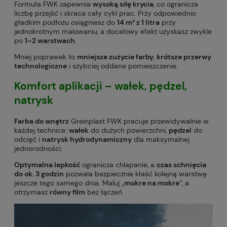
Formuła FWK zapewnia
wysoką siłę krycia
, co ogranicza
liczbę przejść i skraca cały cykl prac. Przy odpowiednio
gładkim podłożu osiągniesz do
14 m² z 1 litra
przy
jednokrotnym malowaniu, a docelowy efekt uzyskasz zwykle
po
1–2 warstwach
.
Mniej poprawek to
mniejsze zużycie farby
,
krótsze przerwy
technologiczne
i szybciej oddane pomieszczenie.
Komfort aplikacji
– wałek, pędzel,
natrysk
Farba do wnętrz
Greinplast FWK pracuje przewidywalnie w
każdej technice:
wałek
do dużych powierzchni,
pędzel
do
odcięć i
natrysk hydrodynamiczny
dla maksymalnej
jednorodności.
Optymalna lepkość
ogranicza chlapanie, a
czas schnięcia
do ok. 3 godzin
pozwala bezpiecznie kłaść kolejną warstwę
jeszcze tego samego dnia. Maluj „
mokre na mokre
”, a
otrzymasz
równy film
bez łączeń.