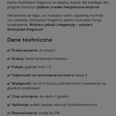
Farba Greinplast Elegance to idealny wybór dla każdego, kto
pragnie stworzyć
piękne, trwałe i bezpieczne wnętrza
.
Niezależnie od tego, czy malujesz salon, sypialnię, kuchnię
czy łazienkę, Greinplast Elegance spełni wszystkie Twoje
oczekiwania.
Wybierz jakość i elegancję – wybierz
Greinplast Elegance
!
Dane techniczne
✔️
Przeznaczenie:
do wnętrz
✔️
Rodzaj:
farba lateksowa matowa
✔️
Połysk:
głęboki mat < 5
✔️
Odporność na szorowanie na mokro:
klasa 2
✔️
Wydajność:
do 14 m²/l przy jednokrotnym malowaniu na
gładkich podłożach
✔️
Czas schnięcia:
do około 3 godzin
✔️
Aplikacja:
wałek, pędzel, natrysk hydrodynamiczny
✔️
Rozcieńczanie:
wodą do 5%