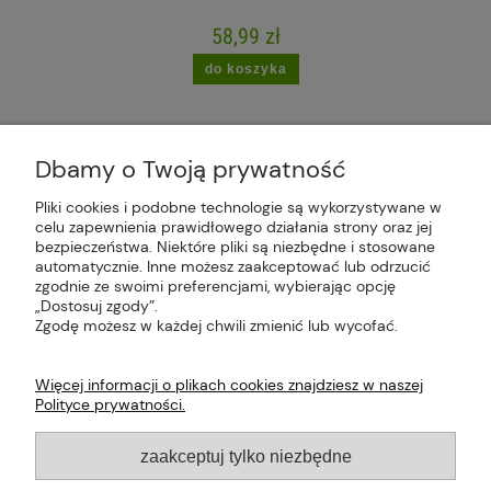
58,99 zł
do koszyka
Dbamy o Twoją prywatność
Pliki cookies i podobne technologie są wykorzystywane w
celu zapewnienia prawidłowego działania strony oraz jej
Plus Market Sp. z o.o. | Zakręcie 2K, 22-300
bezpieczeństwa. Niektóre pliki są niezbędne i stosowane
Krasnystaw, woj. lubelskie | sklep@plus-market.pl
automatycznie. Inne możesz zaakceptować lub odrzucić
| tel: 607 770 953 | NIP: 5170405164
zgodnie ze swoimi preferencjami, wybierając opcję
„Dostosuj zgody”.
Zgodę możesz w każdej chwili zmienić lub wycofać.
Więcej informacji o plikach cookies znajdziesz w naszej
Polityce prywatności.
O FIRMIE
zaakceptuj tylko niezbędne