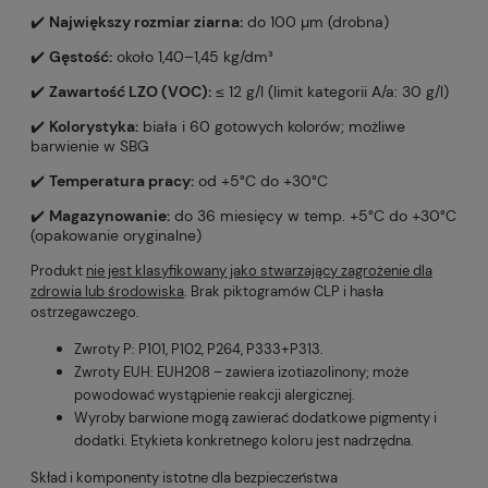
✔️
Największy rozmiar ziarna:
do 100 µm (drobna)
✔️
Gęstość:
około 1,40–1,45 kg/dm³
✔️
Zawartość LZO (VOC):
≤ 12 g/l (limit kategorii A/a: 30 g/l)
✔️
Kolorystyka:
biała i 60 gotowych kolorów; możliwe
barwienie w SBG
✔️
Temperatura pracy:
od +5°C do +30°C
✔️
Magazynowanie:
do 36 miesięcy w temp. +5°C do +30°C
(opakowanie oryginalne)
Produkt
nie jest klasyfikowany jako stwarzający zagrożenie dla
zdrowia lub środowiska
. Brak piktogramów CLP i hasła
ostrzegawczego.
Zwroty P: P101, P102, P264, P333+P313.
Zwroty EUH: EUH208 – zawiera izotiazolinony; może
powodować wystąpienie reakcji alergicznej.
Wyroby barwione mogą zawierać dodatkowe pigmenty i
dodatki. Etykieta konkretnego koloru jest nadrzędna.
Skład i komponenty istotne dla bezpieczeństwa