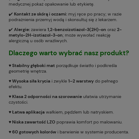
medycznej pokaż opakowanie lub etykietę.
✔️
Kontakt ze skórą i oczami:
myj ręce po pracy; w razie
podrażnienia przemyj wodą i skonsultuj się z lekarzem.
✔️
Alergie:
zawiera
1,2-benzoizotiazol-3(2H)-on
oraz
2-
metylo-2H-izotiazol-3-on
; może wywołać reakcję
alergiczną u osób wrażliwych.
Dlaczego warto wybrać nasz produkt?
♥️ Stabilny głęboki mat
porządkuje światło i podkreśla
geometrię wnętrza.
♥️ Wysoka siła krycia
i zwykle
1–2 warstwy
do pełnego
efektu.
♥️ Klasa 2 odporności na szorowanie
ułatwia utrzymanie
czystości.
♥️ Łatwa aplikacja
wałkiem, pędzlem lub natryskiem.
♥️ Niska zawartość LZO
poprawia komfort po malowaniu.
♥️ 60 gotowych kolorów
i barwienie w systemie producenta.