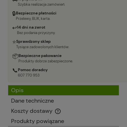
Szybka realizacja zamówień.
🔒
Bezpieczne płatności
Przelewy, BLIK, karta.
↩
14 dni na zwrot
Bez podania przyczyny.
⭐
Sprawdzony sklep
Tysiące zadowolonych klientów.
📦
Bezpieczne pakowanie
Produkty dobrze zabezpieczone.
📞
Pomoc doradcy
607 770 953
Opis
Dane techniczne
Koszty dostawy
Cena nie zawiera ewentualnych kosztów płatności
Produkty powiązane