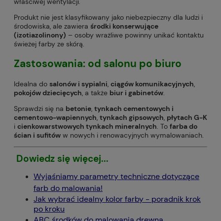
właściwej wentylacji.
Produkt nie jest klasyfikowany jako niebezpieczny dla ludzi i
środowiska, ale zawiera
środki konserwujące
(izotiazolinony)
– osoby wrażliwe powinny unikać kontaktu
świeżej farby ze skórą.
Zastosowania: od
salonu
po
biuro
Idealna do
salonów i sypialni
,
ciągów komunikacyjnych
,
pokojów dziecięcych
, a także
biur i gabinetów
.
Sprawdzi się na
betonie
,
tynkach cementowych i
cementowo-wapiennych
,
tynkach gipsowych
,
płytach G-K
i
cienkowarstwowych tynkach mineralnych
. To
farba do
ścian i sufitów
w nowych i renowacyjnych wymalowaniach.
Dowiedz się więcej...
Wyjaśniamy parametry techniczne dotyczące
farb do malowania!
Jak wybrać idealny kolor farby - poradnik krok
po kroku
ABC środków do malowania drewna