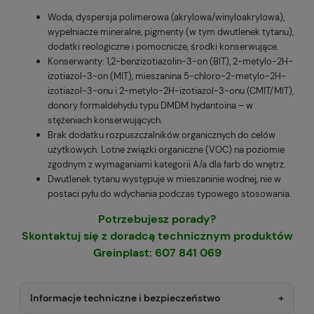
Woda, dyspersja polimerowa (akrylowa/winyloakrylowa),
wypełniacze mineralne, pigmenty (w tym dwutlenek tytanu),
dodatki reologiczne i pomocnicze, środki konserwujące.
Konserwanty: 1,2-benzizotiazolin-3-on (BIT), 2-metylo-2H-
izotiazol-3-on (MIT), mieszanina 5-chloro-2-metylo-2H-
izotiazol-3-onu i 2-metylo-2H-izotiazol-3-onu (CMIT/MIT),
donory formaldehydu typu DMDM hydantoina – w
stężeniach konserwujących.
Brak dodatku rozpuszczalników organicznych do celów
użytkowych. Lotne związki organiczne (VOC) na poziomie
zgodnym z wymaganiami kategorii A/a dla farb do wnętrz.
Dwutlenek tytanu występuje w mieszaninie wodnej, nie w
postaci pyłu do wdychania podczas typowego stosowania.
Potrzebujesz porady?
Skontaktuj się z doradcą technicznym produktów
Greinplast: 607 841 069
Informacje techniczne i bezpieczeństwo