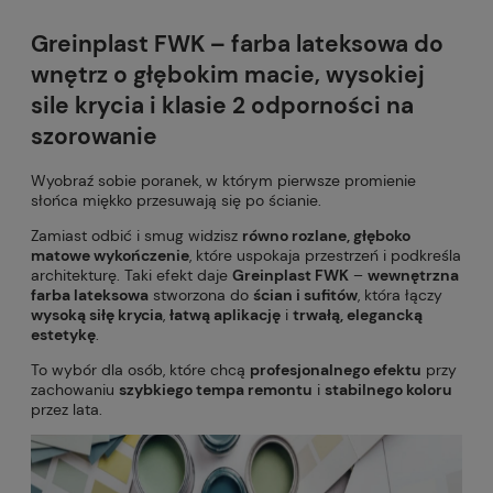
Greinplast FWK –
farba lateksowa do
wnętrz
o
głębokim macie
,
wysokiej
sile krycia
i
klasie 2 odporności na
szorowanie
Wyobraź sobie poranek, w którym pierwsze promienie
słońca miękko przesuwają się po ścianie.
Zamiast odbić i smug widzisz
równo rozlane, głęboko
matowe wykończenie
, które uspokaja przestrzeń i podkreśla
architekturę. Taki efekt daje
Greinplast FWK
–
wewnętrzna
farba lateksowa
stworzona do
ścian i sufitów
, która łączy
wysoką siłę krycia
,
łatwą aplikację
i
trwałą, elegancką
estetykę
.
To wybór dla osób, które chcą
profesjonalnego efektu
przy
zachowaniu
szybkiego tempa remontu
i
stabilnego koloru
przez lata.