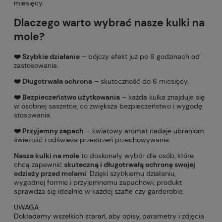
miesięcy.
Dlaczego warto wybrać nasze k
ulki na
mole?
❤️ Szybkie działanie
– bójczy efekt już po 8 godzinach od
zastosowania.
❤️ Długotrwała ochrona
– skuteczność do 6 miesięcy.
❤️ Bezpieczeństwo użytkowania
– każda kulka znajduje się
w osobnej saszetce, co zwiększa bezpieczeństwo i wygodę
stosowania.
❤️ Przyjemny zapach
– kwiatowy aromat nadaje ubraniom
świeżość i odświeża przestrzeń przechowywania.
Nasze kulki na mole
to doskonały wybór dla osób, które
chcą zapewnić
skuteczną i długotrwałą ochronę swojej
odzieży przed molami
. Dzięki szybkiemu działaniu,
wygodnej formie i przyjemnemu zapachowi, produkt
sprawdza się idealnie w każdej szafie czy garderobie.
UWAGA
Dokładamy wszelkich starań, aby opisy, parametry i zdjęcia