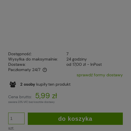
Dostępność:
7
Wysyłka do maksymalnie:
24 godziny
Dostawa:
od 17,00 zł
- InPost
Paczkomaty 24/7
sprawdź formy dostawy
Cena nie zawiera ewentualnych kosztów płatności
2
osoby
kupiły
ten produkt
5,99 zł
Cena brutto:
zawiera 23% VAT, bez kosztów dostawy
do koszyka
szt.