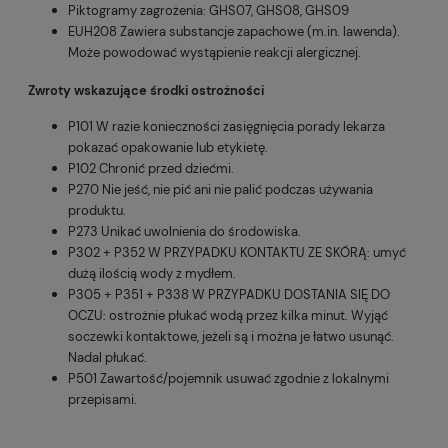
Piktogramy zagrożenia: GHS07, GHS08, GHS09
EUH208 Zawiera substancje zapachowe (m.in. lawenda).
Może powodować wystąpienie reakcji alergicznej.
Zwroty wskazujące środki ostrożności
P101 W razie konieczności zasięgnięcia porady lekarza
pokazać opakowanie lub etykietę.
P102 Chronić przed dziećmi.
P270 Nie jeść, nie pić ani nie palić podczas używania
produktu.
P273 Unikać uwolnienia do środowiska.
P302 + P352 W PRZYPADKU KONTAKTU ZE SKÓRĄ: umyć
dużą ilością wody z mydłem.
P305 + P351 + P338 W PRZYPADKU DOSTANIA SIĘ DO
OCZU: ostrożnie płukać wodą przez kilka minut. Wyjąć
soczewki kontaktowe, jeżeli są i można je łatwo usunąć.
Nadal płukać.
P501 Zawartość/pojemnik usuwać zgodnie z lokalnymi
przepisami.