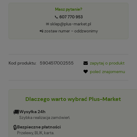
Masz pytanie?
📞
607 770 953
✉ sklep@plus-market.pl
📲 zostaw numer – oddzwonimy
Kod produktu:
5904517002555
zapytaj o produkt
poleć znajomemu
Dlaczego warto wybrać Plus-Market
🚚
Wysyłka 24h
Szybka realizacja zamówień.
🔒
Bezpieczne płatności
Przelewy, BLIK, karta.