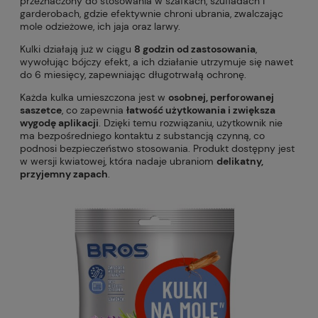
przeznaczony do stosowania w szafkach, szufladach i
garderobach, gdzie efektywnie chroni ubrania, zwalczając
mole odzieżowe, ich jaja oraz larwy.
Kulki działają już w ciągu
8 godzin od zastosowania
,
wywołując bójczy efekt, a ich działanie utrzymuje się nawet
do 6 miesięcy, zapewniając długotrwałą ochronę.
Każda kulka umieszczona jest w
osobnej, perforowanej
saszetce
, co zapewnia
łatwość użytkowania i zwiększa
wygodę aplikacji
. Dzięki temu rozwiązaniu, użytkownik nie
ma bezpośredniego kontaktu z substancją czynną, co
podnosi bezpieczeństwo stosowania. Produkt dostępny jest
w wersji kwiatowej, która nadaje ubraniom
delikatny,
przyjemny zapach
.