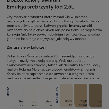
DULUX Kolory świata |
Emulsja srebrzysty lód 2,5L
Czy marzysz o wnętrzu, które zatraci Cię w kolorach
najdalszych zakątków świata? Dulux Kolory Świata to Twoja
brama do świata barw, których
głębia i intensywność
przenoszą do najpiękniejszych miejsc na ziemi. Ta wyjątkowa
kolekcja farb lateksowych do ścian i sufitów
łączy w sobie
globalne inspiracje z najwyższą jakością wykonania.
Zanurz się w kolorze!
Dulux Kolory Świata to paleta
75 niezwykłych odcieni
, z
których każdy ma swoją historię. Wybierz spośród
skandynawskich szarości, takich jak delikatny Okruch Lodu,
mglisty Polarna Mgiełka, czy głęboki Grafitowy Zmierzch.
Każdy kolor to zaproszenie do stworzenia wnętrza, które
będzie odzwierciedlać Twoje osobiste marzenia i inspiracje.