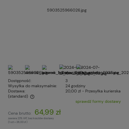
Dostępność:
3
Wysyłka do maksymalnie:
24 godziny
Dostawa:
20,00 zł
- Przesyłka kurierska
(standard)
sprawdź formy dostawy
Cena nie zawiera ewentualnych kosztów płatności
64,99 zł
Cena brutto:
zawiera 23% VAT, bez kosztów dostawy
(1
szt
=
26,00 zł
)