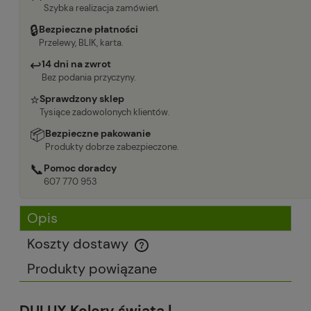
Szybka realizacja zamówień.
🔒
Bezpieczne płatności
Przelewy, BLIK, karta.
↩
14 dni na zwrot
Bez podania przyczyny.
⭐
Sprawdzony sklep
Tysiące zadowolonych klientów.
📦
Bezpieczne pakowanie
Produkty dobrze zabezpieczone.
📞
Pomoc doradcy
607 770 953
Opis
Koszty dostawy
Cena nie zawiera ewentualnych kosztów płatności
Produkty powiązane