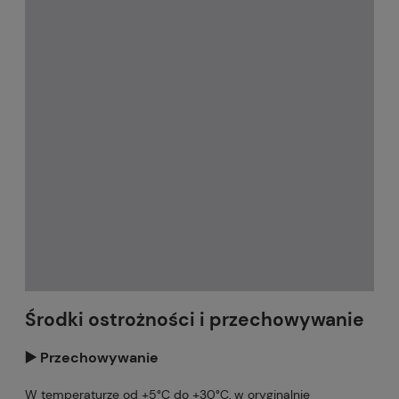
Środki ostrożności i przechowywanie
▶️ Przechowywanie
W temperaturze od +5°C do +30°C, w oryginalnie