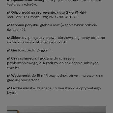
testerach kolorów.
✔️ Odporność na szorowanie:
klasa 2 wg PN-EN
13300:2002 i Rodzaj I wg PN-C 81914:2002.
✔️ Stopień połysku:
głęboki mat (współczynnik odbicia
światła <5).
✔️ Skład:
dyspersja styrenowo-akrylowa, pigmenty odporne
na światło, woda jako rozpuszczalnik.
✔️ Gęstość:
około 1,5 g/cm³.
✔️ Czas schnięcia:
1 godzina do schnięcia
powierzchniowego, 2-4 godziny do nakładania kolejnych
warstw.
✔️ Wydajność:
do 16 m²/l przy jednokrotnym malowaniu na
gładkiej powierzchni.
✔️ Liczba warstw:
zalecane 1-2 warstwy dla optymalnego
krycia.