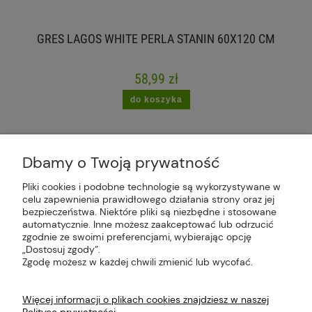
GRES LAGOS WHITE PERLA STANIN 60X120 CM
58,99 zł
do koszyka
Dbamy o Twoją prywatność
Pliki cookies i podobne technologie są wykorzystywane w
celu zapewnienia prawidłowego działania strony oraz jej
Plus Market Sp. z o.o. | Zakręcie 2K, 22-300
bezpieczeństwa. Niektóre pliki są niezbędne i stosowane
Krasnystaw, woj. lubelskie | sklep@plus-market.pl
automatycznie. Inne możesz zaakceptować lub odrzucić
| tel: 607 770 953 | NIP: 5170405164
zgodnie ze swoimi preferencjami, wybierając opcję
„Dostosuj zgody”.
Zgodę możesz w każdej chwili zmienić lub wycofać.
Więcej informacji o plikach cookies znajdziesz w naszej