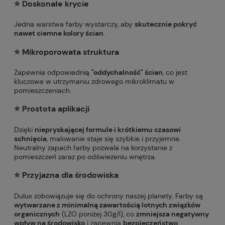
⭐️ Doskonałe krycie
Jedna warstwa farby wystarczy, aby
skutecznie pokryć
nawet ciemne kolory ścian
.
⭐️ Mikroporowata struktura
Zapewnia odpowiednią
"oddychalność" ścian
, co jest
kluczowe w utrzymaniu zdrowego mikroklimatu w
pomieszczeniach.
⭐️
Prostota aplikacji
Dzięki
niepryskającej formule i krótkiemu czasowi
schnięcia
, malowanie staje się szybkie i przyjemne.
Neutralny zapach farby pozwala na korzystanie z
pomieszczeń zaraz po odświeżeniu wnętrza.
⭐️
Przyjazna dla środowiska
Dulux zobowiązuje się do ochrony naszej planety. Farby są
wytwarzane z minimalną zawartością lotnych związków
organicznych
(LZO poniżej 30g/l), co
zmniejsza negatywny
wpływ na środowisko
i zapewnia
bezpieczeństwo