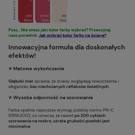
Psss... Nie wiesz jaki kolor farby wybrać? Przeczytaj
nasz poradnik:
Jak wybrać kolor farby na ścianę?
Innowacyjna formuła dla doskonałych
efektów!
⭐️ Matowe wykończenie
Głęboki mat
sprawia, że ściany wyglądają nowocześnie i
elegancko,
bez niechcianych refleksów świetlnych
.
⭐️ Wysoka odporność na szorowanie
Farba spełnia najwyższe wymogi polskiej normy PN-C
81914:2002, co oznacza, że nawet
po 200 cyklach
szorowania na mokro, utrata grubości powłoki jest
minimalna
.