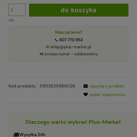
do koszyka
szt
Masz pytanie?
📞
607 770 953
✉ sklep@plus-market.pl
📲 zostaw numer – oddzwonimy
Kod produktu:
5903525966026
zapytaj o produkt
poleć znajomemu
Dlaczego warto wybrać Plus-Market
🚚
Wysyłka 24h