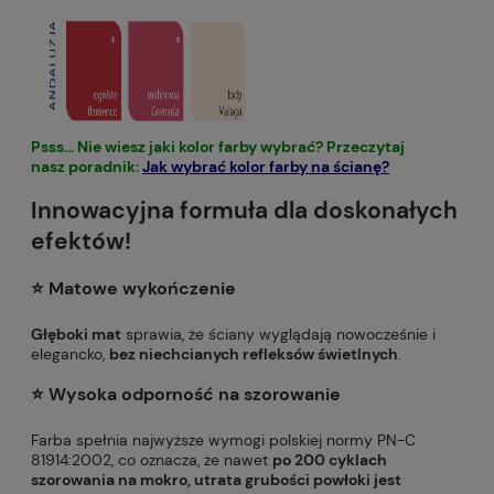
Psss... Nie wiesz jaki kolor farby wybrać? Przeczytaj
nasz poradnik:
Jak wybrać kolor farby na ścianę?
Innowacyjna formuła dla doskonałych
efektów!
⭐️ Matowe wykończenie
Głęboki mat
sprawia, że ściany wyglądają nowocześnie i
elegancko,
bez niechcianych refleksów świetlnych
.
⭐️ Wysoka odporność na szorowanie
Farba spełnia najwyższe wymogi polskiej normy PN-C
81914:2002, co oznacza, że nawet
po 200 cyklach
szorowania na mokro, utrata grubości powłoki jest