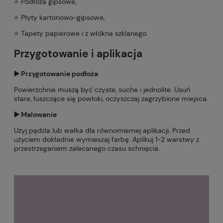
⭐️ Podłoża gipsowe,
⭐️ Płyty kartonowo-gipsowe,
⭐️ Tapety papierowe i z włókna szklanego.
Przygotowanie i aplikacja
▶️ Przygotowanie podłoża
Powierzchnie muszą być czyste, suche i jednolite. Usuń
stare, łuszczące się powłoki, oczyszczaj zagrzybione miejsca.
▶️ Malowanie
Użyj pędzla lub wałka dla równomiernej aplikacji. Przed
użyciem dokładnie wymieszaj farbę. Aplikuj 1-2 warstwy z
przestrzeganiem zalecanego czasu schnięcia.