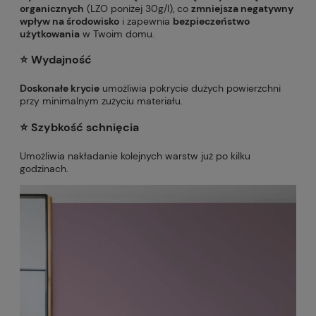
organicznych
(LZO poniżej 30g/l), co
zmniejsza negatywny
wpływ na środowisko
i zapewnia
bezpieczeństwo
użytkowania
w Twoim domu.
⭐️
Wydajność
Doskonałe krycie
umożliwia pokrycie dużych powierzchni
przy minimalnym zużyciu materiału.
⭐️ S
zybkość schnięcia
Umożliwia nakładanie kolejnych warstw już po kilku
godzinach.