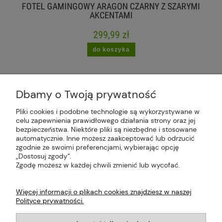
FOTEL GAMINGOWY ARAGON CZARNY Z SZARYMI
AKCENTAMI
299,99 zł
do koszyka
Dbamy o Twoją prywatność
Pliki cookies i podobne technologie są wykorzystywane w
celu zapewnienia prawidłowego działania strony oraz jej
Plus Market Sp. z o.o. | Zakręcie 2K, 22-300
bezpieczeństwa. Niektóre pliki są niezbędne i stosowane
Krasnystaw, woj. lubelskie | sklep@plus-market.pl
automatycznie. Inne możesz zaakceptować lub odrzucić
| tel: 607 770 953 | NIP: 5170405164
zgodnie ze swoimi preferencjami, wybierając opcję
„Dostosuj zgody”.
Zgodę możesz w każdej chwili zmienić lub wycofać.
Więcej informacji o plikach cookies znajdziesz w naszej
Polityce prywatności.
O FIRMIE