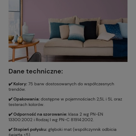
Dane techniczne:
✔️ Kolory:
75 barw dostosowanych do współczesnych
trendów.
✔️ Opakowania:
dostępne w pojemnościach 2,5L i 5L oraz
testerach kolorów.
✔️ Odporność na szorowanie:
klasa 2 wg PN-EN
13300:2002 i Rodzaj I wg PN-C 81914:2002.
✔️ Stopień połysku:
głęboki mat (współczynnik odbicia
światła <5).