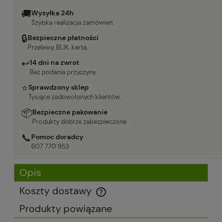
🚚
Wysyłka 24h
Szybka realizacja zamówień.
🔒
Bezpieczne płatności
Przelewy, BLIK, karta.
↩
14 dni na zwrot
Bez podania przyczyny.
⭐
Sprawdzony sklep
Tysiące zadowolonych klientów.
📦
Bezpieczne pakowanie
Produkty dobrze zabezpieczone.
📞
Pomoc doradcy
607 770 953
Opis
Koszty dostawy
Cena nie zawiera ewentualnych kosztów płatności
Produkty powiązane