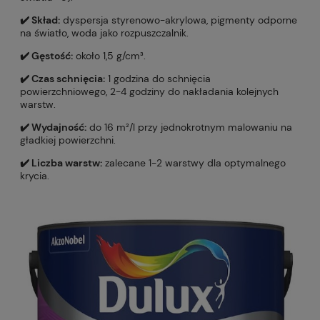
✔️ Skład:
dyspersja styrenowo-akrylowa, pigmenty odporne
na światło, woda jako rozpuszczalnik.
✔️ Gęstość:
około 1,5 g/cm³.
✔️ Czas schnięcia:
1 godzina do schnięcia
powierzchniowego, 2-4 godziny do nakładania kolejnych
warstw.
✔️ Wydajność:
do 16 m²/l przy jednokrotnym malowaniu na
gładkiej powierzchni.
✔️ Liczba warstw:
zalecane 1-2 warstwy dla optymalnego
krycia.