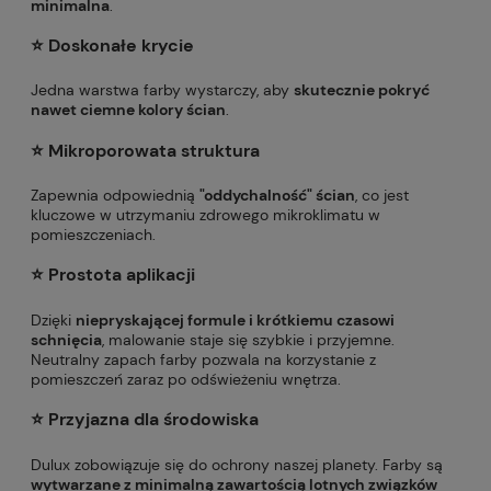
minimalna
.
⭐️ Doskonałe krycie
Jedna warstwa farby wystarczy, aby
skutecznie pokryć
nawet ciemne kolory ścian
.
⭐️ Mikroporowata struktura
Zapewnia odpowiednią
"oddychalność" ścian
, co jest
kluczowe w utrzymaniu zdrowego mikroklimatu w
pomieszczeniach.
⭐️
Prostota aplikacji
Dzięki
niepryskającej formule i krótkiemu czasowi
schnięcia
, malowanie staje się szybkie i przyjemne.
Neutralny zapach farby pozwala na korzystanie z
pomieszczeń zaraz po odświeżeniu wnętrza.
⭐️
Przyjazna dla środowiska
Dulux zobowiązuje się do ochrony naszej planety. Farby są
wytwarzane z minimalną zawartością lotnych związków