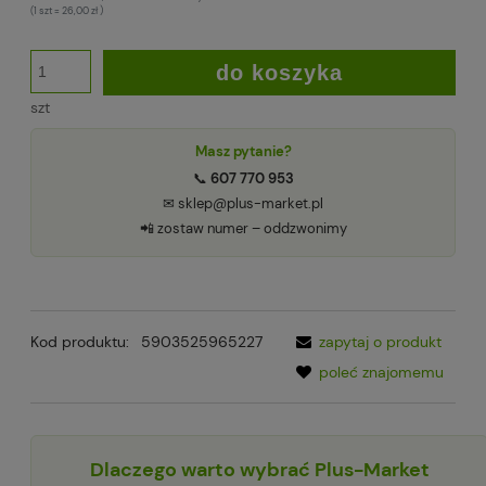
(1
szt
=
26,00 zł
)
do koszyka
szt
Masz pytanie?
📞
607 770 953
✉ sklep@plus-market.pl
📲 zostaw numer – oddzwonimy
Kod produktu:
5903525965227
zapytaj o produkt
poleć znajomemu
Dlaczego warto wybrać Plus-Market