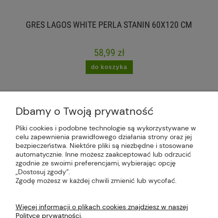
GRES LAGOS WHITE PERLA STANIN 60X120 CM
58,99 zł
do koszyka
Dbamy o Twoją prywatność
Pliki cookies i podobne technologie są wykorzystywane w
celu zapewnienia prawidłowego działania strony oraz jej
Plus Market Sp. z o.o. | Zakręcie 2K, 22-300
bezpieczeństwa. Niektóre pliki są niezbędne i stosowane
Krasnystaw, woj. lubelskie | sklep@plus-market.pl
automatycznie. Inne możesz zaakceptować lub odrzucić
| tel: 607 770 953 | NIP: 5170405164
zgodnie ze swoimi preferencjami, wybierając opcję
„Dostosuj zgody”.
Zgodę możesz w każdej chwili zmienić lub wycofać.
Więcej informacji o plikach cookies znajdziesz w naszej
Polityce prywatności.