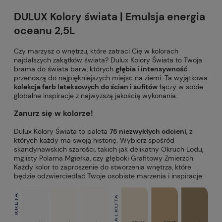
DULUX Kolory świata | Emulsja energia
oceanu 2,5L
Czy marzysz o wnętrzu, które zatraci Cię w kolorach
najdalszych zakątków świata? Dulux Kolory Świata to Twoja
brama do świata barw, których
głębia i intensywność
przenoszą do najpiękniejszych miejsc na ziemi. Ta wyjątkowa
kolekcja farb lateksowych do ścian i sufitów
łączy w sobie
globalne inspiracje z najwyższą jakością wykonania.
Zanurz się w kolorze!
Dulux Kolory Świata to paleta
75 niezwykłych odcieni
, z
których każdy ma swoją historię. Wybierz spośród
skandynawskich szarości, takich jak delikatny Okruch Lodu,
mglisty Polarna Mgiełka, czy głęboki Grafitowy Zmierzch.
Każdy kolor to zaproszenie do stworzenia wnętrza, które
będzie odzwierciedlać Twoje osobiste marzenia i inspiracje.