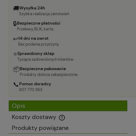
🚚
Wysyłka 24h
Szybka realizacja zamówień.
🔒
Bezpieczne płatności
Przelewy, BLIK, karta.
↩
14 dni na zwrot
Bez podania przyczyny.
⭐
Sprawdzony sklep
Tysiące zadowolonych klientów.
📦
Bezpieczne pakowanie
Produkty dobrze zabezpieczone.
📞
Pomoc doradcy
607 770 953
Opis
Koszty dostawy
Cena nie zawiera ewentualnych kosztów płatności
Produkty powiązane