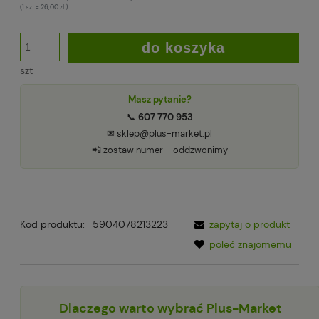
(1
szt
=
26,00 zł
)
do koszyka
szt
Masz pytanie?
📞
607 770 953
✉ sklep@plus-market.pl
📲 zostaw numer – oddzwonimy
Kod produktu:
5904078213223
zapytaj o produkt
poleć znajomemu
Dlaczego warto wybrać Plus-Market