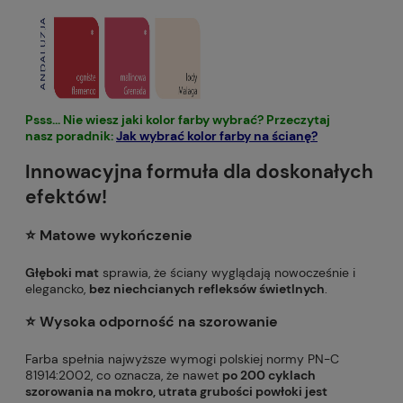
Psss... Nie wiesz jaki kolor farby wybrać? Przeczytaj
nasz poradnik:
Jak wybrać kolor farby na ścianę?
Innowacyjna formuła dla doskonałych
efektów!
⭐️ Matowe wykończenie
Głęboki mat
sprawia, że ściany wyglądają nowocześnie i
elegancko,
bez niechcianych refleksów świetlnych
.
⭐️ Wysoka odporność na szorowanie
Farba spełnia najwyższe wymogi polskiej normy PN-C
81914:2002, co oznacza, że nawet
po 200 cyklach
szorowania na mokro, utrata grubości powłoki jest