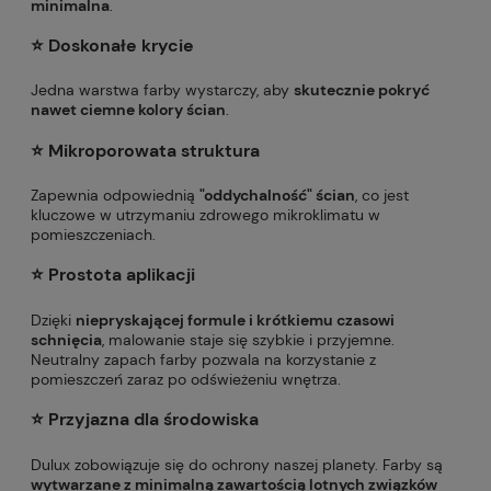
minimalna
.
⭐️ Doskonałe krycie
Jedna warstwa farby wystarczy, aby
skutecznie pokryć
nawet ciemne kolory ścian
.
⭐️ Mikroporowata struktura
Zapewnia odpowiednią
"oddychalność" ścian
, co jest
kluczowe w utrzymaniu zdrowego mikroklimatu w
pomieszczeniach.
⭐️
Prostota aplikacji
Dzięki
niepryskającej formule i krótkiemu czasowi
schnięcia
, malowanie staje się szybkie i przyjemne.
Neutralny zapach farby pozwala na korzystanie z
pomieszczeń zaraz po odświeżeniu wnętrza.
⭐️
Przyjazna dla środowiska
Dulux zobowiązuje się do ochrony naszej planety. Farby są
wytwarzane z minimalną zawartością lotnych związków