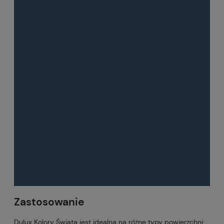
Zastosowanie
Dulux Kolory Świata jest idealna na różne typy powierzchni: