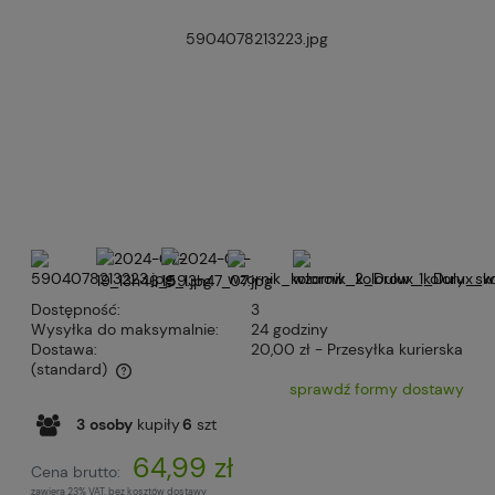
Dostępność:
3
Wysyłka do maksymalnie:
24 godziny
Dostawa:
20,00 zł
- Przesyłka kurierska
(standard)
sprawdź formy dostawy
Cena nie zawiera ewentualnych kosztów płatności
3
osoby
kupiły
6
szt
64,99 zł
Cena brutto:
zawiera 23% VAT, bez kosztów dostawy