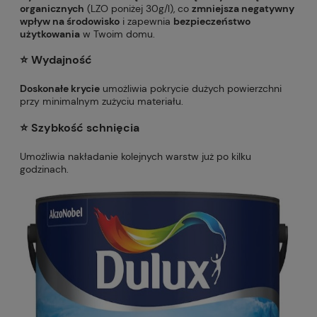
organicznych
(LZO poniżej 30g/l), co
zmniejsza negatywny
wpływ na środowisko
i zapewnia
bezpieczeństwo
użytkowania
w Twoim domu.
⭐️
Wydajność
Doskonałe krycie
umożliwia pokrycie dużych powierzchni
przy minimalnym zużyciu materiału.
⭐️ S
zybkość schnięcia
Umożliwia nakładanie kolejnych warstw już po kilku
godzinach.