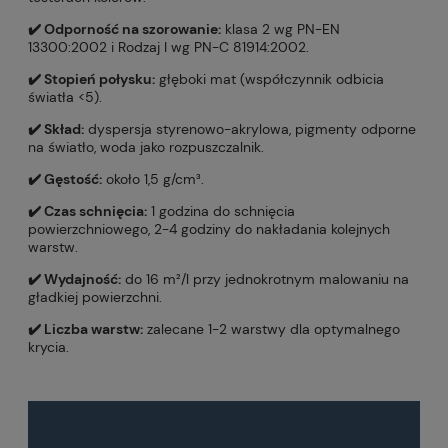
✔️ Odporność na szorowanie:
klasa 2 wg PN-EN
13300:2002 i Rodzaj I wg PN-C 81914:2002.
✔️ Stopień połysku:
głęboki mat (współczynnik odbicia
światła <5).
✔️ Skład:
dyspersja styrenowo-akrylowa, pigmenty odporne
na światło, woda jako rozpuszczalnik.
✔️ Gęstość:
około 1,5 g/cm³.
✔️ Czas schnięcia:
1 godzina do schnięcia
powierzchniowego, 2-4 godziny do nakładania kolejnych
warstw.
✔️ Wydajność:
do 16 m²/l przy jednokrotnym malowaniu na
gładkiej powierzchni.
✔️ Liczba warstw:
zalecane 1-2 warstwy dla optymalnego
krycia.