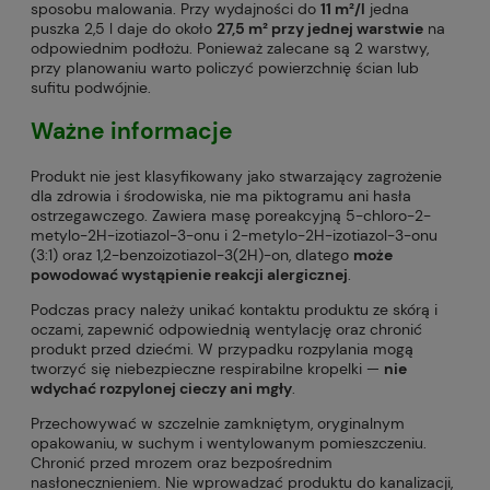
sposobu malowania. Przy wydajności do
11 m²/l
jedna
puszka 2,5 l daje do około
27,5 m² przy jednej warstwie
na
odpowiednim podłożu. Ponieważ zalecane są 2 warstwy,
przy planowaniu warto policzyć powierzchnię ścian lub
sufitu podwójnie.
Ważne informacje
Produkt nie jest klasyfikowany jako stwarzający zagrożenie
dla zdrowia i środowiska, nie ma piktogramu ani hasła
ostrzegawczego. Zawiera masę poreakcyjną 5-chloro-2-
metylo-2H-izotiazol-3-onu i 2-metylo-2H-izotiazol-3-onu
(3:1) oraz 1,2-benzoizotiazol-3(2H)-on, dlatego
może
powodować wystąpienie reakcji alergicznej
.
Podczas pracy należy unikać kontaktu produktu ze skórą i
oczami, zapewnić odpowiednią wentylację oraz chronić
produkt przed dziećmi. W przypadku rozpylania mogą
tworzyć się niebezpieczne respirabilne kropelki —
nie
wdychać rozpylonej cieczy ani mgły
.
Przechowywać w szczelnie zamkniętym, oryginalnym
opakowaniu, w suchym i wentylowanym pomieszczeniu.
Chronić przed mrozem oraz bezpośrednim
nasłonecznieniem. Nie wprowadzać produktu do kanalizacji,