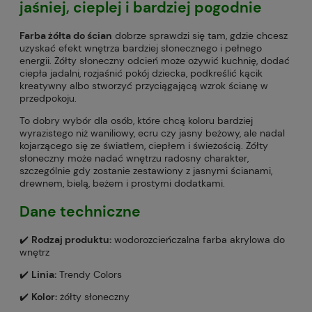
jaśniej, cieplej i bardziej pogodnie
Farba żółta do ścian
dobrze sprawdzi się tam, gdzie chcesz
uzyskać efekt wnętrza bardziej słonecznego i pełnego
energii. Żółty słoneczny odcień może ożywić kuchnię, dodać
ciepła jadalni, rozjaśnić pokój dziecka, podkreślić kącik
kreatywny albo stworzyć przyciągającą wzrok ścianę w
przedpokoju.
To dobry wybór dla osób, które chcą koloru bardziej
wyrazistego niż waniliowy, ecru czy jasny beżowy, ale nadal
kojarzącego się ze światłem, ciepłem i świeżością. Żółty
słoneczny może nadać wnętrzu radosny charakter,
szczególnie gdy zostanie zestawiony z jasnymi ścianami,
drewnem, bielą, beżem i prostymi dodatkami.
Dane techniczne
✔️
Rodzaj produktu:
wodorozcieńczalna farba akrylowa do
wnętrz
✔️
Linia:
Trendy Colors
✔️
Kolor:
żółty słoneczny