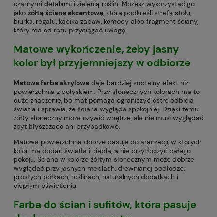
czarnymi detalami i zielenią roślin. Możesz wykorzystać go
jako
żółtą ścianę akcentową
, która podkreśli strefę stołu,
biurka, regału, kącika zabaw, komody albo fragment ściany,
który ma od razu przyciągać uwagę.
Matowe wykończenie, żeby jasny
kolor był przyjemniejszy w odbiorze
Matowa farba akrylowa
daje bardziej subtelny efekt niż
powierzchnia z połyskiem. Przy słonecznych kolorach ma to
duże znaczenie, bo mat pomaga ograniczyć ostre odbicia
światła i sprawia, że ściana wygląda spokojniej. Dzięki temu
żółty słoneczny może ożywić wnętrze, ale nie musi wyglądać
zbyt błyszcząco ani przypadkowo.
Matowa powierzchnia dobrze pasuje do aranżacji, w których
kolor ma dodać światła i ciepła, a nie przytłoczyć całego
pokoju. Ściana w kolorze żółtym słonecznym może dobrze
wyglądać przy jasnych meblach, drewnianej podłodze,
prostych półkach, roślinach, naturalnych dodatkach i
ciepłym oświetleniu.
Farba do ścian i sufitów, która pasuje