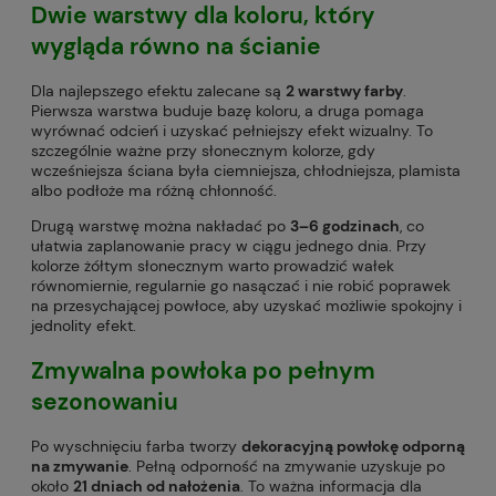
Dwie warstwy dla koloru, który
wygląda równo na ścianie
Dla najlepszego efektu zalecane są
2 warstwy farby
.
Pierwsza warstwa buduje bazę koloru, a druga pomaga
wyrównać odcień i uzyskać pełniejszy efekt wizualny. To
szczególnie ważne przy słonecznym kolorze, gdy
wcześniejsza ściana była ciemniejsza, chłodniejsza, plamista
albo podłoże ma różną chłonność.
Drugą warstwę można nakładać po
3–6 godzinach
, co
ułatwia zaplanowanie pracy w ciągu jednego dnia. Przy
kolorze żółtym słonecznym warto prowadzić wałek
równomiernie, regularnie go nasączać i nie robić poprawek
na przesychającej powłoce, aby uzyskać możliwie spokojny i
jednolity efekt.
Zmywalna powłoka po pełnym
sezonowaniu
Po wyschnięciu farba tworzy
dekoracyjną powłokę odporną
na zmywanie
. Pełną odporność na zmywanie uzyskuje po
około
21 dniach od nałożenia
. To ważna informacja dla