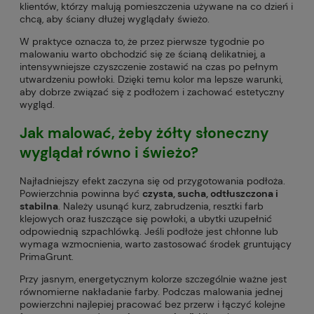
klientów, którzy malują pomieszczenia używane na co dzień i
chcą, aby ściany dłużej wyglądały świeżo.
W praktyce oznacza to, że przez pierwsze tygodnie po
malowaniu warto obchodzić się ze ścianą delikatniej, a
intensywniejsze czyszczenie zostawić na czas po pełnym
utwardzeniu powłoki. Dzięki temu kolor ma lepsze warunki,
aby dobrze związać się z podłożem i zachować estetyczny
wygląd.
Jak malować, żeby żółty słoneczny
wyglądał równo i świeżo?
Najładniejszy efekt zaczyna się od przygotowania podłoża.
Powierzchnia powinna być
czysta, sucha, odtłuszczona i
stabilna
. Należy usunąć kurz, zabrudzenia, resztki farb
klejowych oraz łuszczące się powłoki, a ubytki uzupełnić
odpowiednią szpachlówką. Jeśli podłoże jest chłonne lub
wymaga wzmocnienia, warto zastosować środek gruntujący
PrimaGrunt.
Przy jasnym, energetycznym kolorze szczególnie ważne jest
równomierne nakładanie farby. Podczas malowania jednej
powierzchni najlepiej pracować bez przerw i łączyć kolejne