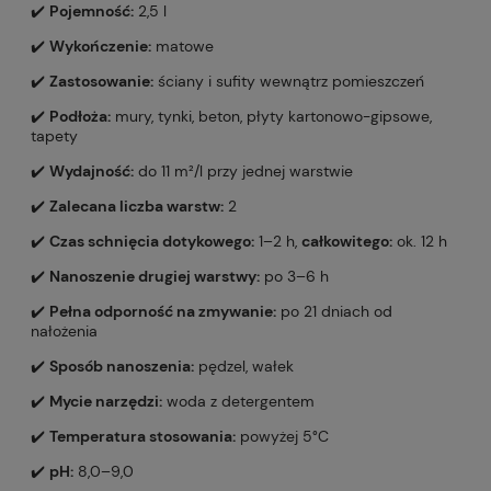
✔️
Pojemność:
2,5 l
✔️
Wykończenie:
matowe
✔️
Zastosowanie:
ściany i sufity wewnątrz pomieszczeń
✔️
Podłoża:
mury, tynki, beton, płyty kartonowo-gipsowe,
tapety
✔️
Wydajność:
do 11 m²/l przy jednej warstwie
✔️
Zalecana liczba warstw:
2
✔️
Czas schnięcia dotykowego:
1–2 h,
całkowitego:
ok. 12 h
✔️
Nanoszenie drugiej warstwy:
po 3–6 h
✔️
Pełna odporność na zmywanie:
po 21 dniach od
nałożenia
✔️
Sposób nanoszenia:
pędzel, wałek
✔️
Mycie narzędzi:
woda z detergentem
✔️
Temperatura stosowania:
powyżej 5°C
✔️
pH:
8,0–9,0