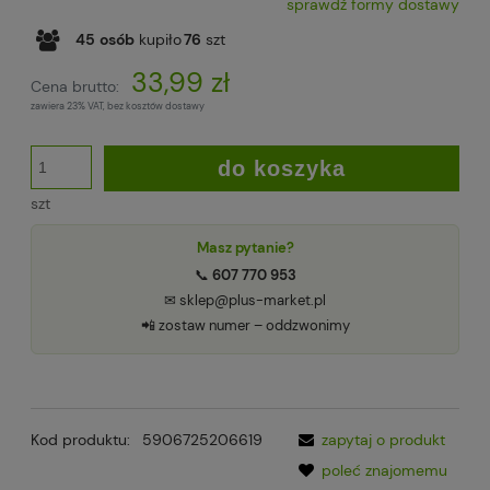
sprawdź formy dostawy
Cena nie zawiera ewentualnych kosztów płatności
45
osób
kupiło
76
szt
33,99 zł
Cena brutto:
zawiera 23% VAT, bez kosztów dostawy
do koszyka
szt
Masz pytanie?
📞
607 770 953
✉ sklep@plus-market.pl
📲 zostaw numer – oddzwonimy
Kod produktu:
5906725206619
zapytaj o produkt
poleć znajomemu