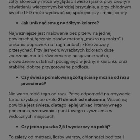
żółty słoneczny może wyglądać świeżo i jasno, przy ciepłym
oświetleniu wieczornym bardziej przytulnie, a przy chłodnym
świetle LED może wydawać się spokojniejszy i mniej ciepły.
Jak uniknąć smug na żółtym kolorze?
Najważniejsze jest malowanie bez przerw na jednej
powierzchni, łączenie pasów metodą „mokro na mokro” i
unikanie poprawek na fragmentach, które zaczęły
przesychać. Przy jasnych, wyrazistych kolorach duże
znaczenie ma też równomierne nasączanie wałka,
prowadzenie ostatnich pociągnięć w jednym kierunku oraz
stabilne, dobrze przygotowane podłoże.
Czy świeżo pomalowaną żółtą ścianę można od razu
przecierać?
Nie warto robić tego od razu. Pełną odporność na zmywanie
farba uzyskuje po około
21 dniach od nałożenia
. Wcześniej
powłoka jest świeża, dlatego lepiej unikać intensywnego
pocierania, szorowania i punktowego czyszczenia w
widocznych miejscach.
Czy jedna puszka 2,5 l wystarczy na pokój?
To zależy od metrażu, liczby warstw, chłonności podłoża i