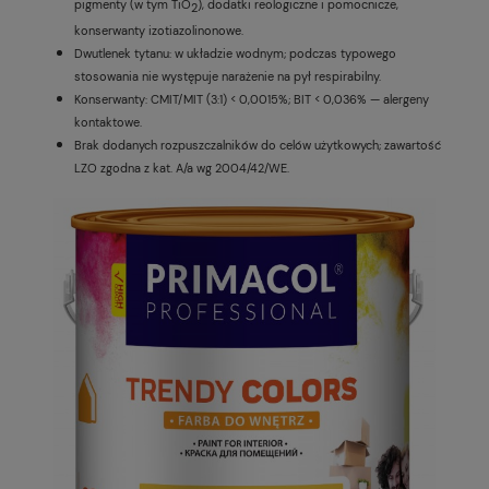
pigmenty (w tym TiO
), dodatki reologiczne i pomocnicze,
2
konserwanty izotiazolinonowe.
Dwutlenek tytanu: w układzie wodnym; podczas typowego
stosowania nie występuje narażenie na pył respirabilny.
Konserwanty: CMIT/MIT (3:1) < 0,0015%; BIT < 0,036% — alergeny
kontaktowe.
Brak dodanych rozpuszczalników do celów użytkowych; zawartość
LZO zgodna z kat. A/a wg 2004/42/WE.