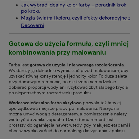
Jak wybrać idealny kolor farby - poradnik krok
po kroku
Magia światła i koloru, czyli efekty dekoracyjne z
Decoverni
Gotowa do użycia formuła, czyli mniej
kombinowania przy malowaniu
Farba jest
gotowa do użycia
i
nie wymaga rozcieńczania
.
Wystarczy ją dokładnie wymieszać przed malowaniem, aby
uzyskać równą konsystencję i jednolity kolor. To duża zaleta
przy domowym remoncie, bo nie trzeba samodzielnie
dobierać proporcji wody ani ryzykować zbyt słabego krycia
po niepotrzebnym rozrzedzeniu produktu.
Wodorozcieńczalna farba akrylowa
pozwala też łatwiej
uporządkować miejsce pracy po malowaniu. Narzędzia
można umyć wodą z detergentem, a pomieszczenie należy
wietrzyć do zaniku zapachu. Dzięki temu remont jest
prostszy do ogarnięcia nawet wtedy, gdy malujesz etapami i
chcesz szybko wrócić do normalnego korzystania z pokoju.