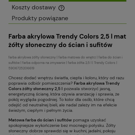
Koszty dostawy
Cena nie zawiera ewentualnych kosztów płatności
Produkty powiązane
Farba akrylowa Trendy Colors 2,5 l mat
żółty słoneczny do ścian i sufitów
farba akrylowa żółty słoneczny | farba matowa do wnętrz | farba do ścian i
sufitów | farba odporna na zmywanie | farba żółta 2,5 l | Trendy Colors |
5906725206619
Chcesz dodać wnętrzu światła, ciepła i koloru, który od razu
poprawia odbiór pomieszczenia?
Farba akrylowa Trendy
Colors żółty słoneczny 2,5 l
pozwala stworzyć jasną,
energetyczną ścianę, która ożywia aranżację i sprawia, że
pokój wygląda pogodniej. To kolor dla osób, które chcą
odejść od neutralnej bieli, ale nadal zależy im na efekcie
świeżym, ciepłym i pełnym życia.
Matowa farba do ścian i sufitów
pomaga uzyskać
spokojniejsze wykończenie bez mocnego połysku. Żółty
słoneczny dobrze sprawdzi się w kuchni, jadalni, pokoju