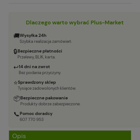
Dlaczego warto wybrać Plus-Market
🚚
Wysyłka 24h
Szybka realizacja zamówień.
🔒
Bezpieczne płatności
Przelewy, BLIK, karta.
↩
14 dni na zwrot
Bez podania przyczyny.
⭐
Sprawdzony sklep
Tysiące zadowolonych klientów.
📦
Bezpieczne pakowanie
Produkty dobrze zabezpieczone.
📞
Pomoc doradcy
607 770 953
Opis