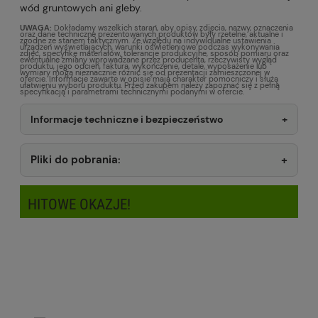
wód gruntowych ani gleby.
UWAGA:
Dokładamy wszelkich starań, aby opisy, zdjęcia, nazwy, oznaczenia
oraz dane techniczne prezentowanych produktów były rzetelne, aktualne i
zgodne ze stanem faktycznym. Ze względu na indywidualne ustawienia
urządzeń wyświetlających, warunki oświetleniowe podczas wykonywania
zdjęć, specyfikę materiałów, tolerancje produkcyjne, sposób pomiaru oraz
ewentualne zmiany wprowadzane przez producenta, rzeczywisty wygląd
produktu, jego odcień, faktura, wykończenie, detale, wyposażenie lub
wymiary mogą nieznacznie różnić się od prezentacji zamieszczonej w
ofercie. Informacje zawarte w opisie mają charakter pomocniczy i służą
ułatwieniu wyboru produktu. Przed zakupem należy zapoznać się z pełną
specyfikacją i parametrami technicznymi podanymi w ofercie.
Informacje techniczne i bezpieczeństwo
Pliki do pobrania:
HITOWE OKAZJE!