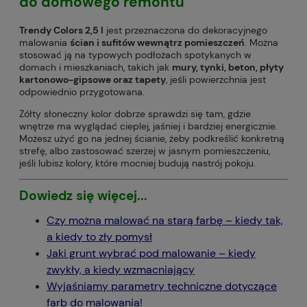
do domowego remontu
Trendy Colors 2,5 l
jest przeznaczona do dekoracyjnego
malowania
ścian i sufitów wewnątrz pomieszczeń
. Można
stosować ją na typowych podłożach spotykanych w
domach i mieszkaniach, takich jak
mury, tynki, beton, płyty
kartonowo-gipsowe oraz tapety
, jeśli powierzchnia jest
odpowiednio przygotowana.
Żółty słoneczny kolor dobrze sprawdzi się tam, gdzie
wnętrze ma wyglądać cieplej, jaśniej i bardziej energicznie.
Możesz użyć go na jednej ścianie, żeby podkreślić konkretną
strefę, albo zastosować szerzej w jasnym pomieszczeniu,
jeśli lubisz kolory, które mocniej budują nastrój pokoju.
Dowiedz się więcej...
Czy można malować na starą farbę – kiedy tak,
a kiedy to zły pomysł
Jaki grunt wybrać pod malowanie – kiedy
zwykły, a kiedy wzmacniający
Wyjaśniamy parametry techniczne dotyczące
farb do malowania!