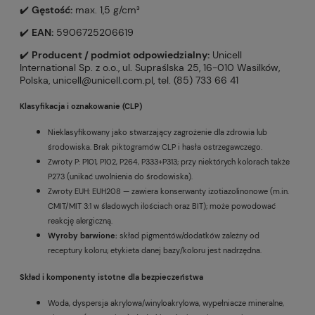
✔️
Gęstość:
max. 1,5 g/cm³
✔️
EAN:
5906725206619
✔️
Producent / podmiot odpowiedzialny:
Unicell
International Sp. z o.o., ul. Supraślska 25, 16-010 Wasilków,
Polska, unicell@unicell.com.pl, tel. (85) 733 66 41
Klasyfikacja i oznakowanie (CLP)
Nieklasyfikowany jako stwarzający zagrożenie dla zdrowia lub
środowiska. Brak piktogramów CLP i hasła ostrzegawczego.
Zwroty P: P101, P102, P264, P333+P313; przy niektórych kolorach także
P273 (unikać uwolnienia do środowiska).
Zwroty EUH: EUH208 — zawiera konserwanty izotiazolinonowe (m.in.
CMIT/MIT 3:1 w śladowych ilościach oraz BIT); może powodować
reakcję alergiczną.
Wyroby barwione:
skład pigmentów/dodatków zależny od
receptury koloru; etykieta danej bazy/koloru jest nadrzędna.
Skład i komponenty istotne dla bezpieczeństwa
Woda, dyspersja akrylowa/winyloakrylowa, wypełniacze mineralne,