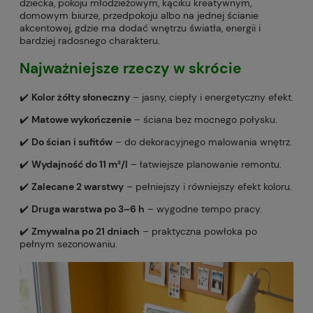
dziecka, pokoju młodzieżowym, kąciku kreatywnym,
domowym biurze, przedpokoju albo na jednej ścianie
akcentowej, gdzie ma dodać wnętrzu światła, energii i
bardziej radosnego charakteru.
Najważniejsze rzeczy w skrócie
✔️
Kolor żółty słoneczny
– jasny, ciepły i energetyczny efekt.
✔️
Matowe wykończenie
– ściana bez mocnego połysku.
✔️
Do ścian i sufitów
– do dekoracyjnego malowania wnętrz.
✔️
Wydajność do 11 m²/l
– łatwiejsze planowanie remontu.
✔️
Zalecane 2 warstwy
– pełniejszy i równiejszy efekt koloru.
✔️
Druga warstwa po 3–6 h
– wygodne tempo pracy.
✔️
Zmywalna po 21 dniach
– praktyczna powłoka po
pełnym sezonowaniu.