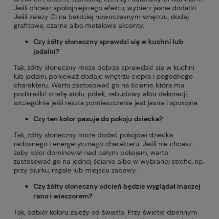
Jeśli chcesz spokojniejszego efektu, wybierz jasne dodatki.
Jeśli zależy Ci na bardziej nowoczesnym wnętrzu, dodaj
grafitowe, czarne albo metalowe akcenty.
Czy żółty słoneczny sprawdzi się w kuchni lub
jadalni?
Tak, żółty słoneczny może dobrze sprawdzić się w kuchni
lub jadalni, ponieważ dodaje wnętrzu ciepła i pogodnego
charakteru. Warto zastosować go na ścianie, która ma
podkreślić strefę stołu, półek, zabudowy albo dekoracji,
szczególnie jeśli reszta pomieszczenia jest jasna i spokojna.
Czy ten kolor pasuje do pokoju dziecka?
Tak, żółty słoneczny może dodać pokojowi dziecka
radosnego i energetycznego charakteru. Jeśli nie chcesz,
żeby kolor dominował nad całym pokojem, warto
zastosować go na jednej ścianie albo w wybranej strefie, np.
przy biurku, regale lub miejscu zabawy.
Czy żółty słoneczny odcień będzie wyglądał inaczej
rano i wieczorem?
Tak, odbiór koloru zależy od światła. Przy świetle dziennym