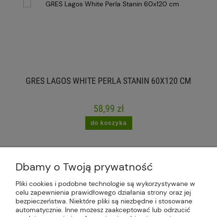
GRES LAGOS WHITE PERLA STANIN 60X120 CM
58,99 zł
do koszyka
Dbamy o Twoją prywatność
Pliki cookies i podobne technologie są wykorzystywane w
celu zapewnienia prawidłowego działania strony oraz jej
Plus Market Sp. z o.o. | Zakręcie 2K, 22-300
bezpieczeństwa. Niektóre pliki są niezbędne i stosowane
Krasnystaw, woj. lubelskie | sklep@plus-market.pl
automatycznie. Inne możesz zaakceptować lub odrzucić
| tel: 607 770 953 | NIP: 5170405164