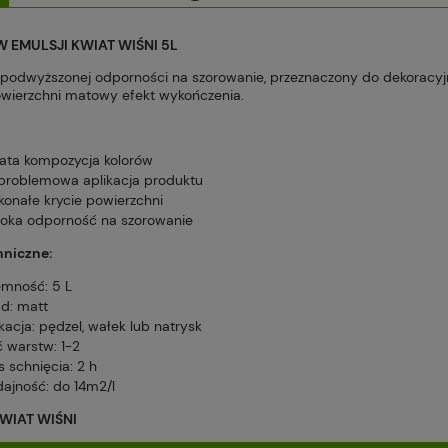
Cena nie zawiera ewentualnych kosztów
W EMULSJI KWIAT WIŚNI 5L
płatności
 podwyższonej odporności na szorowanie, przeznaczony do dekoracyjn
wierzchni matowy efekt wykończenia.
ata kompozycja kolorów
problemowa aplikacja produktu
konałe krycie powierzchni
oka odporność na szorowanie
hniczne:
emność: 5 L
ad: matt
kacja: pędzel, wałek lub natrysk
ć warstw: 1-2
 schnięcia: 2 h
ajność: do 14m2/l
WIAT WIŚNI