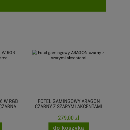
 W RGB
FOTEL GAMINGOWY ARAGON
SEK
ZARNA
CZARNY Z SZARYMI AKCENTAMI
WYŚWI
279,00 zł
do koszyka