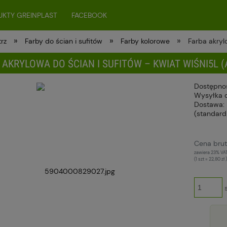
KTY GREINPLAST
FACEBOOK
»
»
»
rz
Farby do ścian i sufitów
Farby kolorowe
Farba akryl
 AKRYLOWA DO ŚCIAN I SUFITÓW – KWIAT WIŚNI5L (
Dostępno
Wysyłka 
Dostawa:
(standard
Cena nie zawiera ewentualnych kosztów
Cena brut
płatności
zawiera 23% VA
(1
szt
=
22,80 zł