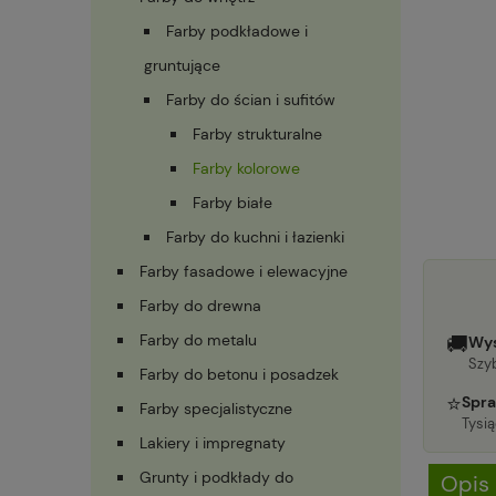
Farby podkładowe i
gruntujące
Farby do ścian i sufitów
Farby strukturalne
Farby kolorowe
Farby białe
Farby do kuchni i łazienki
Farby fasadowe i elewacyjne
Farby do drewna
Farby do metalu
🚚
Wys
Szyb
Farby do betonu i posadzek
⭐
Spra
Farby specjalistyczne
Tysi
Lakiery i impregnaty
Grunty i podkłady do
Opis