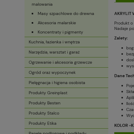
malowania
Masy szpachlowe do drewna
AKRYLIT 
Akcesoria malarskie
Produkt o
Nadaje po
Koncentraty i pigmenty
Zalety:
Kuchnia, łazienka i wnętrza
bog
Narzędzia, warsztat i garaż
bez
dos
Ogrzewanie i akcesoria grzewcze
wys
Ogród oraz wypoczynek
Dane Tec
Pielęgnacja i higiena osobista
Poj
Skł
Produkty Greinplast
Apli
Produkty Besten
Iloś
Czas
Produkty Stalco
Wyd
Produkty Etika
KOLOR -K
Panele podłogowe i podkłady