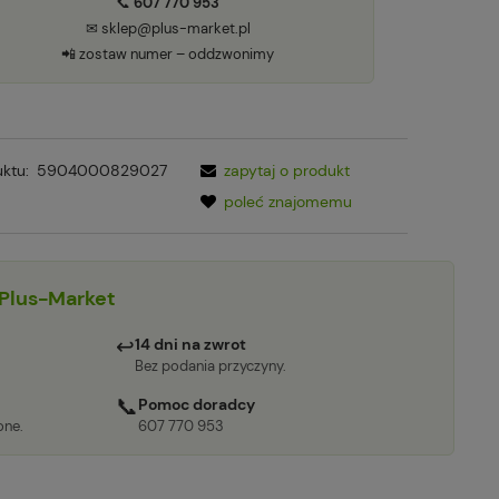
📞
607 770 953
✉ sklep@plus-market.pl
📲 zostaw numer – oddzwonimy
ktu:
5904000829027
zapytaj o produkt
poleć znajomemu
Plus-Market
↩
14 dni na zwrot
Bez podania przyczyny.
📞
Pomoc doradcy
one.
607 770 953