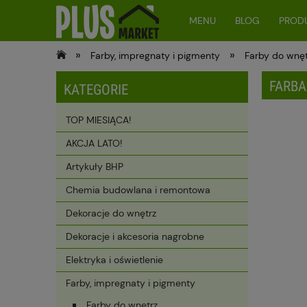
MENU
BLOG
PRODU
»
»
Farby, impregnaty i pigmenty
Farby do wnęt
FARBA
KATEGORIE
TOP MIESIĄCA!
AKCJA LATO!
Artykuły BHP
Chemia budowlana i remontowa
Dekoracje do wnętrz
Dekoracje i akcesoria nagrobne
Elektryka i oświetlenie
Farby, impregnaty i pigmenty
Farby do wnętrz