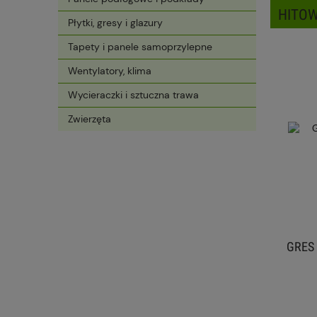
HITOW
Płytki, gresy i glazury
Tapety i panele samoprzylepne
Wentylatory, klima
Wycieraczki i sztuczna trawa
Zwierzęta
TABLETKI SOLNE PREMIUM 20 KG
GRES L
SÓL DO ZMIĘKCZACZY KAMSOL
47,99 zł
do koszyka