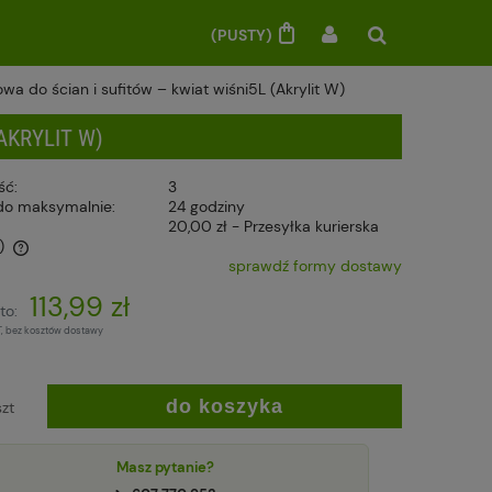
(PUSTY)
owa do ścian i sufitów – kwiat wiśni5L (Akrylit W)
AKRYLIT W)
ść:
3
do maksymalnie:
24 godziny
20,00 zł
- Przesyłka kurierska
)
sprawdź formy dostawy
113,99 zł
to:
T, bez kosztów dostawy
)
do koszyka
szt
Masz pytanie?