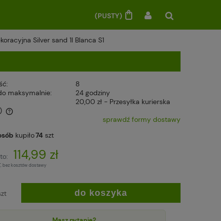
(PUSTY)
koracyjna Silver sand 1l Blanca S1
ść:
8
do maksymalnie:
24 godziny
20,00 zł
- Przesyłka kurierska
)
sprawdź formy dostawy
osób
kupiło
74
szt
114,99 zł
to:
T, bez kosztów dostawy
do koszyka
szt
Masz pytanie?