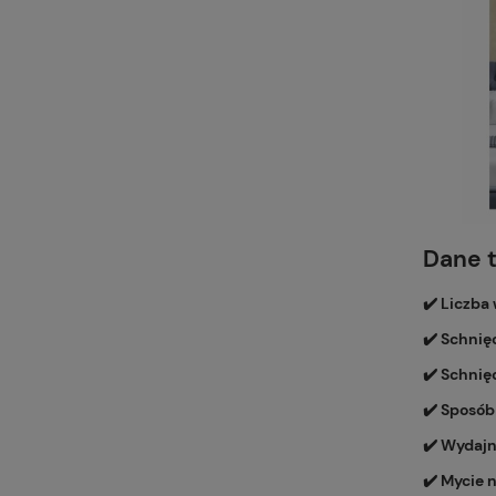
Dane 
✔️ Liczba
✔️ Schnię
✔️ Schnię
✔️ Sposób
✔️ Wydajn
✔️ Mycie 