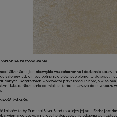
chstronne zastosowanie
acol Silver Sand jest
niezwykle wszechstronna
i doskonale sprawdza
 do
salonów
, gdzie może pełnić rolę głównego elementu dekoracyjnego
dziennych i korytarzach
wprowadza przytulność i ciepło, a w
salach
lizm i luksus. Niezależnie od miejsca, farba ta zawsze doda wnętrzu
w
m.
ępność kolorów
 kolorów farby Primacol Silver Sand to kolejny jej atut.
Farba jest do
abarwiania
, co pozwala na idealne dopasowanie odcienia do każdeg