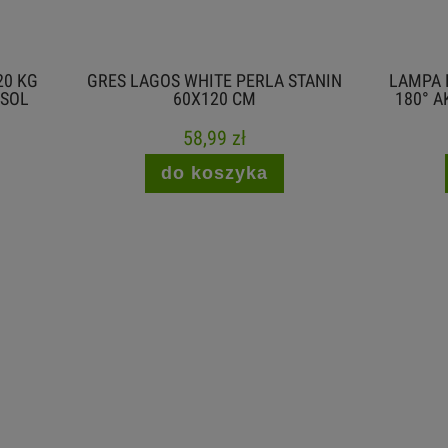
AGOS WHITE PERLA STANIN
LAMPA PODŁOGOWA LED 6
60X120 CM
180° AKUMULATOROWA C
58,99 zł
99,00 zł
do koszyka
do koszyka