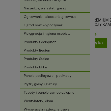
Narzędzia, warsztat i garaż
Ogrzewanie i akcesoria grzewcze
TABLETKI SOLNE PREMIUM 20 KG
GRES L
SÓL DO ZMIĘKCZACZY KAMSOL
Ogród oraz wypoczynek
Pielęgnacja i higiena osobista
47,99 zł
Produkty Greinplast
do koszyka
Produkty Besten
Produkty Stalco
Produkty Etika
Panele podłogowe i podkłady
Płytki, gresy i glazury
Tapety i panele samoprzylepne
Wentylatory, klima
Wycieraczki i sztuczna trawa