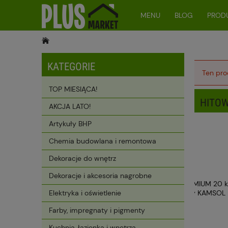
MENU
BLOG
PRODU
KATEGORIE
Ten pro
TOP MIESIĄCA!
HITOW
AKCJA LATO!
Artykuły BHP
Chemia budowlana i remontowa
Dekoracje do wnętrz
Dekoracje i akcesoria nagrobne
Elektryka i oświetlenie
Farby, impregnaty i pigmenty
Kuchnia, łazienka i wnętrza