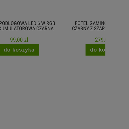
 W RGB
FOTEL GAMINGOWY ARAGON
SEK
ZARNA
CZARNY Z SZARYMI AKCENTAMI
WYŚWI
279,00 zł
do koszyka