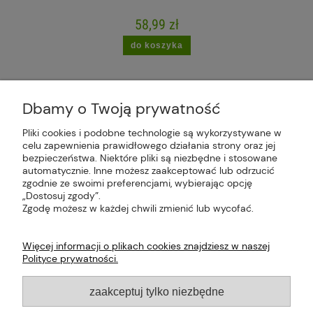
58,99 zł
do koszyka
Dbamy o Twoją prywatność
Pliki cookies i podobne technologie są wykorzystywane w
celu zapewnienia prawidłowego działania strony oraz jej
Plus Market Sp. z o.o. | Zakręcie 2K, 22-300
bezpieczeństwa. Niektóre pliki są niezbędne i stosowane
Krasnystaw, woj. lubelskie | sklep@plus-market.pl
automatycznie. Inne możesz zaakceptować lub odrzucić
| tel: 607 770 953 | NIP: 5170405164
zgodnie ze swoimi preferencjami, wybierając opcję
„Dostosuj zgody”.
Zgodę możesz w każdej chwili zmienić lub wycofać.
Więcej informacji o plikach cookies znajdziesz w naszej
Polityce prywatności.
O FIRMIE
zaakceptuj tylko niezbędne