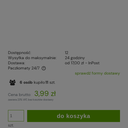
Dostępność:
12
Wysyłka do maksymalnie:
24 godziny
Dostawa:
od 17,00 zł
- InPost
Paczkomaty 24/7
sprawdź formy dostawy
Cena nie zawiera ewentualnych kosztów płatności
6
osób
kupiło
11
szt.
3,99 zł
Cena brutto:
zawiera 23% VAT, bez kosztów dostawy
do koszyka
szt.