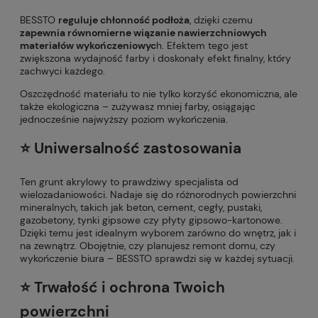
BESSTO
reguluje chłonność podłoża
, dzięki czemu
zapewnia równomierne wiązanie nawierzchniowych
materiałów wykończeniowyc
h. Efektem tego jest
zwiększona wydajność farby i doskonały efekt finalny, który
zachwyci każdego.
Oszczędność materiału to nie tylko korzyść ekonomiczna, ale
także ekologiczna – zużywasz mniej farby, osiągając
jednocześnie najwyższy poziom wykończenia.
⭐️ Uniwersalność zastosowania
Ten grunt akrylowy to prawdziwy specjalista od
wielozadaniowości. Nadaje się do różnorodnych powierzchni
mineralnych, takich jak beton, cement, cegły, pustaki,
gazobetony, tynki gipsowe czy płyty gipsowo-kartonowe.
Dzięki temu jest idealnym wyborem zarówno do wnętrz, jak i
na zewnątrz. Obojętnie, czy planujesz remont domu, czy
wykończenie biura – BESSTO sprawdzi się w każdej sytuacji.
⭐️ Trwałość i ochrona Twoich
powierzchni