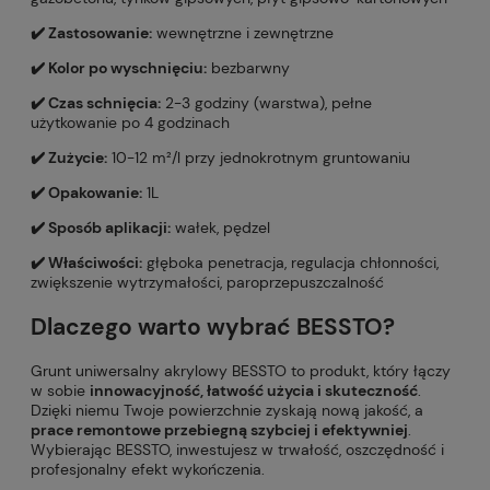
✔️ Zastosowanie:
wewnętrzne i zewnętrzne
✔️ Kolor po wyschnięciu:
bezbarwny
✔️ Czas schnięcia:
2-3 godziny (warstwa), pełne
użytkowanie po 4 godzinach
✔️ Zużycie:
10-12 m²/l przy jednokrotnym gruntowaniu
✔️ Opakowanie:
1L
✔️ Sposób aplikacji:
wałek, pędzel
✔️ Właściwości:
głęboka penetracja, regulacja chłonności,
zwiększenie wytrzymałości, paroprzepuszczalność
Dlaczego warto wybrać BESSTO?
Grunt uniwersalny akrylowy BESSTO to produkt, który łączy
w sobie
innowacyjność, łatwość użycia i skuteczność
.
Dzięki niemu Twoje powierzchnie zyskają nową jakość, a
prace remontowe przebiegną szybciej i efektywniej
.
Wybierając BESSTO, inwestujesz w trwałość, oszczędność i
profesjonalny efekt wykończenia.