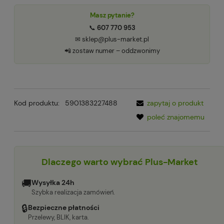
Masz pytanie?
📞
607 770 953
✉ sklep@plus-market.pl
📲 zostaw numer – oddzwonimy
Kod produktu:
5901383227488
zapytaj o produkt
poleć znajomemu
Dlaczego warto wybrać Plus-Market
🚚
Wysyłka 24h
Szybka realizacja zamówień.
🔒
Bezpieczne płatności
Przelewy, BLIK, karta.