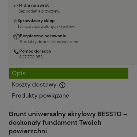
↩
14 dni na zwrot
Bez podania przyczyny.
⭐
Sprawdzony sklep
Tysiące zadowolonych klientów.
📦
Bezpieczne pakowanie
Produkty dobrze zabezpieczone.
📞
Pomoc doradcy
607 770 953
Opis
Koszty dostawy
Cena nie zawiera ewentualnych kosztów płatności
Produkty powiązane
Grunt uniwersalny akrylowy BESSTO –
doskonały fundament Twoich
powierzchni