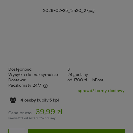
Dostępność:
3
Wysyłka do maksymalnie:
24 godziny
Dostawa:
od 17,00 zł
- InPost
Paczkomaty 24/7
sprawdź formy dostawy
Cena nie zawiera ewentualnych kosztów płatności
4
osoby
kupiły
5
kpl
39,99 zł
Cena brutto:
zawiera 23% VAT, bez kosztów dostawy