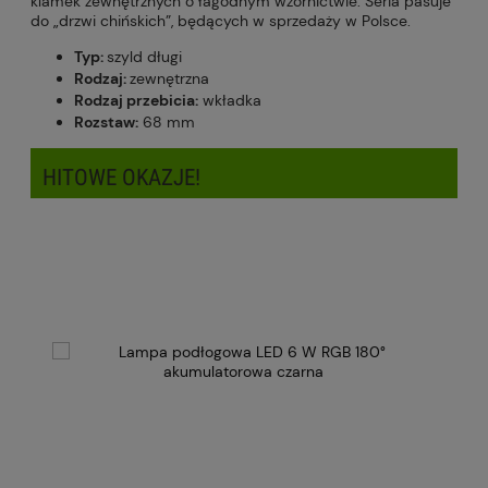
klamek zewnętrznych o łagodnym wzornictwie. Seria pasuje
do „drzwi chińskich”, będących w sprzedaży w Polsce.
Typ:
szyld długi
Rodzaj:
zewnętrzna
Rodzaj przebicia:
wkładka
Rozstaw:
68 mm
HITOWE OKAZJE!