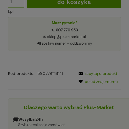
do koszyka
kpl
Masz pytanie?
📞
607 770 953
✉ sklep@plus-market.pl
📲 zostaw numer – oddzwonimy
Kod produktu:
5907791118141
zapytaj o produkt
poleć znajomemu
Dlaczego warto wybrać Plus-Market
🚚
Wysyłka 24h
Szybka realizacja zamówień.