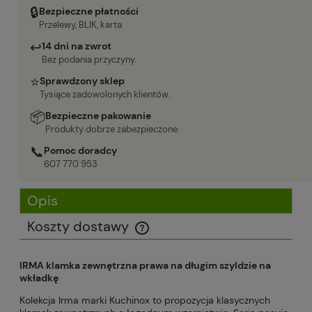
🔒
Bezpieczne płatności
Przelewy, BLIK, karta.
↩
14 dni na zwrot
Bez podania przyczyny.
⭐
Sprawdzony sklep
Tysiące zadowolonych klientów.
📦
Bezpieczne pakowanie
Produkty dobrze zabezpieczone.
📞
Pomoc doradcy
607 770 953
Opis
Koszty dostawy
Cena nie zawiera ewentualnych kosztów płatności
IRMA klamka zewnętrzna prawa na długim szyldzie na
wkładkę
Kolekcja Irma marki Kuchinox to propozycja klasycznych