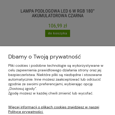
LAMPA PODŁOGOWA LED 6 W RGB 180°
AKUMULATOROWA CZARNA
106,99 zł
do koszyka
Dbamy o Twoją prywatność
Pliki cookies i podobne technologie są wykorzystywane w
celu zapewnienia prawidłowego działania strony oraz jej
Plus Market Sp. z o.o. | Zakręcie 2K, 22-300
bezpieczeństwa. Niektóre pliki są niezbędne i stosowane
Krasnystaw, woj. lubelskie | sklep@plus-market.pl
automatycznie. Inne możesz zaakceptować lub odrzucić
| tel: 607 770 953 | NIP: 5170405164
zgodnie ze swoimi preferencjami, wybierając opcję
„Dostosuj zgody”.
Zgodę możesz w każdej chwili zmienić lub wycofać.
Więcej informacji o plikach cookies znajdziesz w naszej
Polityce prywatności.