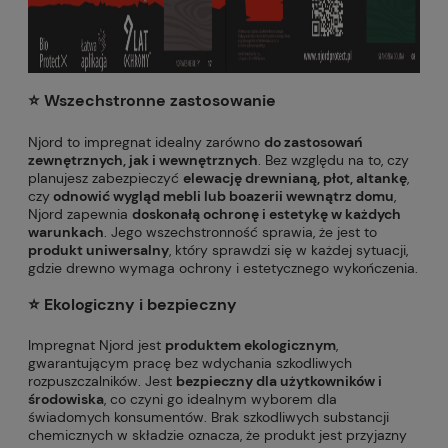
⭐️ Wszechstronne zastosowanie
Njord to impregnat idealny zarówno
do zastosowań
zewnętrznych, jak i wewnętrznych
. Bez względu na to, czy
planujesz zabezpieczyć
elewację drewnianą, płot, altankę
,
czy
odnowić wygląd mebli lub boazerii wewnątrz domu
,
Njord zapewnia
doskonałą ochronę i estetykę w każdych
warunkach
. Jego wszechstronność sprawia, że jest to
produkt uniwersalny
, który sprawdzi się w każdej sytuacji,
gdzie drewno wymaga ochrony i estetycznego wykończenia.
⭐️ Ekologiczny i bezpieczny
Impregnat Njord jest
produktem ekologicznym
,
gwarantującym pracę bez wdychania szkodliwych
rozpuszczalników. Jest
bezpieczny dla użytkowników i
środowiska
, co czyni go idealnym wyborem dla
świadomych konsumentów. Brak szkodliwych substancji
chemicznych w składzie oznacza, że produkt jest przyjazny