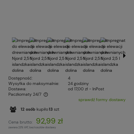
Dostępność:
4
Wysyłka do maksymalnie:
24 godziny
Dostawa:
od 17,00 zł
- InPost
Paczkomaty 24/7
sprawdź formy dostawy
Cena nie zawiera ewentualnych kosztów płatności
12
osób
kupiło
13
szt
92,99 zł
Cena brutto:
zawiera 23% VAT, bez kosztów dostawy