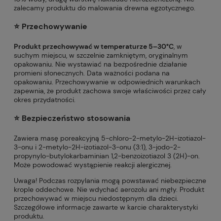
zalecamy produktu do malowania drewna egzotycznego.
⭐️ Przechowywanie
Produkt przechowywać w temperaturze 5–30°C
, w
suchym miejscu, w szczelnie zamkniętym, oryginalnym
opakowaniu. Nie wystawiać na bezpośrednie działanie
promieni słonecznych. Data ważności podana na
opakowaniu. Przechowywanie w odpowiednich warunkach
zapewnia, że produkt zachowa swoje właściwości przez cały
okres przydatności.
⭐️ Bezpieczeństwo stosowania
Zawiera masę poreakcyjną 5-chloro-2-metylo-2H-izotiazol-
3-onu i 2-metylo-2H-izotiazol-3-onu (3:1), 3-jodo-2-
propynylo-butylokarbaminian 1,2-benzoizotiazol 3 (2H)-on.
Może powodować wystąpienie reakcji alergicznej.
Uwaga! Podczas rozpylania mogą powstawać niebezpieczne
krople oddechowe. Nie wdychać aerozolu ani mgły. Produkt
przechowywać w miejscu niedostępnym dla dzieci.
Szczegółowe informacje zawarte w karcie charakterystyki
produktu.