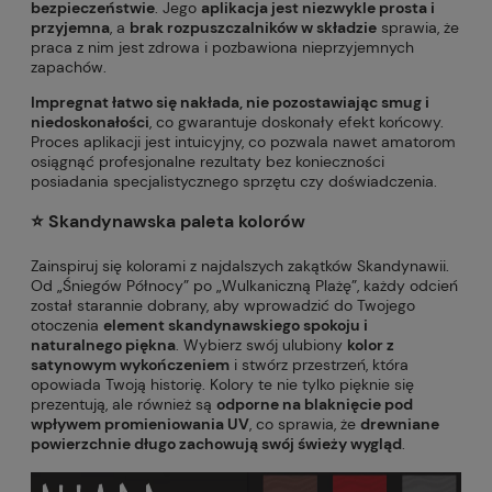
bezpieczeństwie
. Jego
aplikacja jest niezwykle prosta i
przyjemna
, a
brak rozpuszczalników w składzie
sprawia, że
praca z nim jest zdrowa i pozbawiona nieprzyjemnych
zapachów.
Impregnat łatwo się nakłada, nie pozostawiając smug i
niedoskonałości
, co gwarantuje doskonały efekt końcowy.
Proces aplikacji jest intuicyjny, co pozwala nawet amatorom
osiągnąć profesjonalne rezultaty bez konieczności
posiadania specjalistycznego sprzętu czy doświadczenia.
⭐️ Skandynawska paleta kolorów
Zainspiruj się kolorami z najdalszych zakątków Skandynawii.
Od „Śniegów Północy” po „Wulkaniczną Plażę”, każdy odcień
został starannie dobrany, aby wprowadzić do Twojego
otoczenia
element skandynawskiego spokoju i
naturalnego piękna
. Wybierz swój ulubiony
kolor z
satynowym wykończeniem
i stwórz przestrzeń, która
opowiada Twoją historię. Kolory te nie tylko pięknie się
prezentują, ale również są
odporne na blaknięcie pod
wpływem promieniowania UV
, co sprawia, że
drewniane
powierzchnie długo zachowują swój świeży wygląd
.