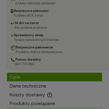
Szybka realizacja zamówień.
🔒
Bezpieczne płatności
Przelewy, BLIK, karta.
↩
14 dni na zwrot
Bez podania przyczyny.
⭐
Sprawdzony sklep
Tysiące zadowolonych klientów.
📦
Bezpieczne pakowanie
Produkty dobrze zabezpieczone.
📞
Pomoc doradcy
607 770 953
Opis
Dane techniczne
Koszty dostawy
Cena nie zawiera ewentualnych kosztów płatności
Produkty powiązane