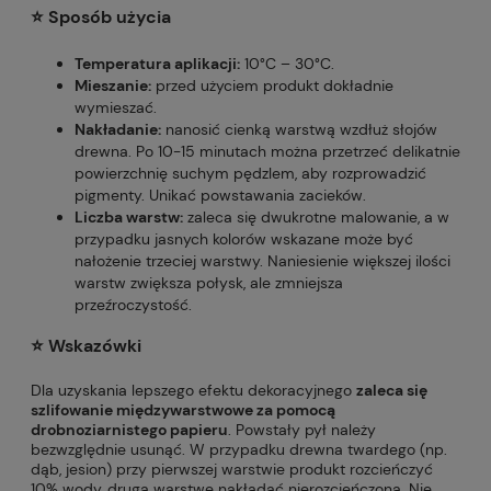
⭐️ Sposób użycia
Temperatura aplikacji:
10°C – 30°C.
Mieszanie:
przed użyciem produkt dokładnie
wymieszać.
Nakładanie:
nanosić cienką warstwą wzdłuż słojów
drewna. Po 10-15 minutach można przetrzeć delikatnie
powierzchnię suchym pędzlem, aby rozprowadzić
pigmenty. Unikać powstawania zacieków.
Liczba warstw:
zaleca się dwukrotne malowanie, a w
przypadku jasnych kolorów wskazane może być
nałożenie trzeciej warstwy. Naniesienie większej ilości
warstw zwiększa połysk, ale zmniejsza
przeźroczystość.
⭐️ Wskazówki
Dla uzyskania lepszego efektu dekoracyjnego
zaleca się
szlifowanie międzywarstwowe za pomocą
drobnoziarnistego papieru
. Powstały pył należy
bezwzględnie usunąć. W przypadku drewna twardego (np.
dąb, jesion) przy pierwszej warstwie produkt rozcieńczyć
10% wody, drugą warstwę nakładać nierozcieńczoną. Nie