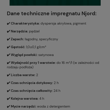
Dane techniczne impregnatu Njord:
✔️ Charakterystyka:
dyspersja akrylowa, pigment
✔️ Narzędzia:
pędzel
✔️ Zapach:
łagodny, specyficzny
✔️ Gęstość:
1,0±0,1 g/cm³
✔️ Wygląd powłoki:
satynowa
✔️ Wydajność przy 1 warstwie:
do 16 m²/l (w zależności od
rodzaju podłoża)
✔️ Liczba warstw:
2
✔️ Czas schnięcia dotykowy:
2 h
✔️ Czas schnięcia całkowity:
24 h
✔️ Kolejna warstwa:
4 h
✔️ Mycie narzędzi:
woda z detergentem