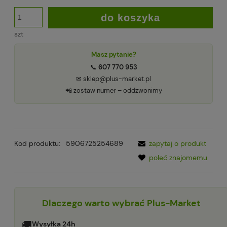
do koszyka
szt
Masz pytanie?
📞
607 770 953
✉ sklep@plus-market.pl
📲 zostaw numer – oddzwonimy
Kod produktu:
5906725254689
zapytaj o produkt
poleć znajomemu
Dlaczego warto wybrać Plus-Market
🚚
Wysyłka 24h