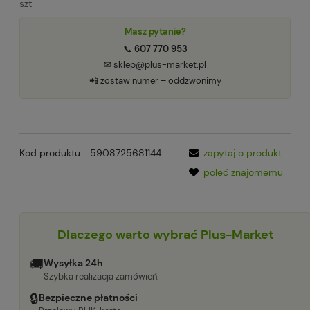
szt
Masz pytanie?
📞
607 770 953
✉ sklep@plus-market.pl
📲 zostaw numer – oddzwonimy
Kod produktu:
5908725681144
zapytaj o produkt
poleć znajomemu
Dlaczego warto wybrać Plus-Market
🚚
Wysyłka 24h
Szybka realizacja zamówień.
🔒
Bezpieczne płatności