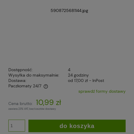
Dostępność:
4
Wysyłka do maksymalnie:
24 godziny
Dostawa:
od 17,00 zł
- InPost
Paczkomaty 24/7
sprawdź formy dostawy
Cena nie zawiera ewentualnych kosztów płatności
10,99 zł
Cena brutto:
zawiera 23% VAT, bez kosztów dostawy
do koszyka