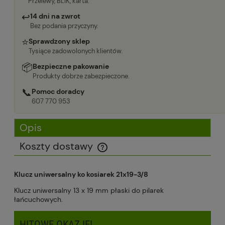
Przelewy, BLIK, karta.
↩
14 dni na zwrot
Bez podania przyczyny.
⭐
Sprawdzony sklep
Tysiące zadowolonych klientów.
📦
Bezpieczne pakowanie
Produkty dobrze zabezpieczone.
📞
Pomoc doradcy
607 770 953
Opis
Koszty dostawy
Cena nie zawiera ewentualnych kosztów płatności
Klucz uniwersalny ko kosiarek 21x19-3/8
Klucz uniwersalny 13 x 19 mm płaski do pilarek
łańcuchowych.
HITOWE OKAZJE!