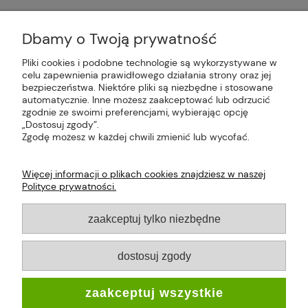
Dbamy o Twoją prywatność
Pliki cookies i podobne technologie są wykorzystywane w
celu zapewnienia prawidłowego działania strony oraz jej
Plus Market Sp. z o.o. | Zakręcie 2K, 22-300
bezpieczeństwa. Niektóre pliki są niezbędne i stosowane
Krasnystaw, woj. lubelskie | sklep@plus-market.pl
automatycznie. Inne możesz zaakceptować lub odrzucić
| tel: 607 770 953 | NIP: 5170405164
zgodnie ze swoimi preferencjami, wybierając opcję
„Dostosuj zgody”.
Zgodę możesz w każdej chwili zmienić lub wycofać.
Więcej informacji o plikach cookies znajdziesz w naszej
Polityce prywatności.
O FIRMIE
zaakceptuj tylko niezbędne
PŁATNOŚCI I DOSTAWA
dostosuj zgody
INFORMACJE
zaakceptuj wszystkie