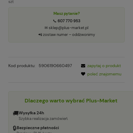
szt
Masz pytanie?
📞
607 770 953
✉ sklep@plus-market.pl
📲 zostaw numer – oddzwonimy
Kod produktu:
5906190660497
zapytaj o produkt
poleć znajomemu
Dlaczego warto wybrać Plus-Market
🚚
Wysyłka 24h
Szybka realizacja zamówień.
🔒
Bezpieczne płatności