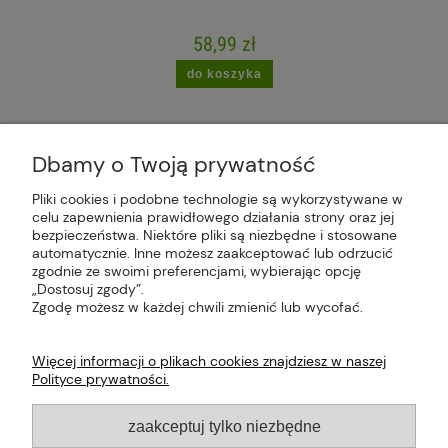
58,99 zł
do koszyka
Dbamy o Twoją prywatność
Pliki cookies i podobne technologie są wykorzystywane w
celu zapewnienia prawidłowego działania strony oraz jej
Plus Market Sp. z o.o. | Zakręcie 2K, 22-300
bezpieczeństwa. Niektóre pliki są niezbędne i stosowane
Krasnystaw, woj. lubelskie | sklep@plus-market.pl
automatycznie. Inne możesz zaakceptować lub odrzucić
| tel: 607 770 953 | NIP: 5170405164
zgodnie ze swoimi preferencjami, wybierając opcję
„Dostosuj zgody”.
Zgodę możesz w każdej chwili zmienić lub wycofać.
Więcej informacji o plikach cookies znajdziesz w naszej
Polityce prywatności.
O FIRMIE
zaakceptuj tylko niezbędne