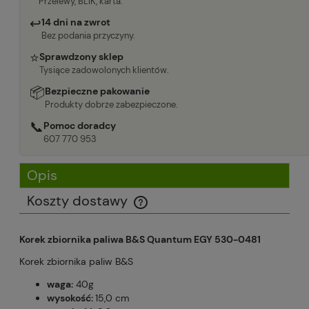
Przelewy, BLIK, karta.
↩
14 dni na zwrot
Bez podania przyczyny.
⭐
Sprawdzony sklep
Tysiące zadowolonych klientów.
📦
Bezpieczne pakowanie
Produkty dobrze zabezpieczone.
📞
Pomoc doradcy
607 770 953
Opis
Koszty dostawy
Cena nie zawiera ewentualnych kosztów płatności
Korek zbiornika paliwa B&S Quantum EGY 530-0481
Korek zbiornika paliw B&S
waga:
40g
wysokość:
15,0 cm