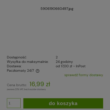
Dostępność:
2
Wysyłka do maksymalnie:
24 godziny
Dostawa:
od 17,00 zł
- InPost
Paczkomaty 24/7
sprawdź formy dostawy
Cena nie zawiera ewentualnych kosztów płatności
16,99 zł
Cena brutto:
zawiera 23% VAT, bez kosztów dostawy
do koszyka