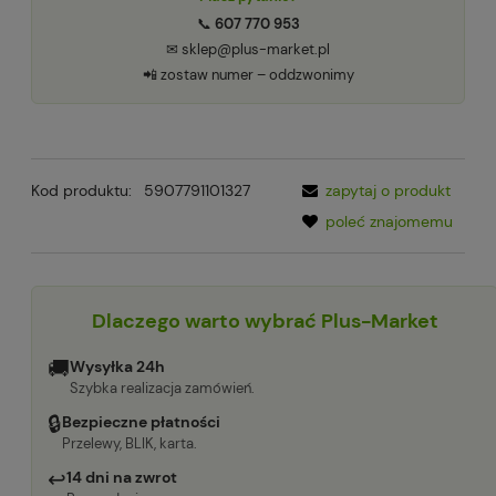
📞
607 770 953
✉ sklep@plus-market.pl
📲 zostaw numer – oddzwonimy
Kod produktu:
5907791101327
zapytaj o produkt
poleć znajomemu
Dlaczego warto wybrać Plus-Market
🚚
Wysyłka 24h
Szybka realizacja zamówień.
🔒
Bezpieczne płatności
Przelewy, BLIK, karta.
↩
14 dni na zwrot