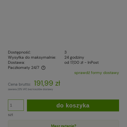
Dostępność:
3
Wysyłka do maksymalnie:
24 godziny
Dostawa:
od 17,00 zł
- InPost
Paczkomaty 24/7
sprawdź formy dostawy
Cena nie zawiera ewentualnych kosztów płatności
191,99 zł
Cena brutto:
zawiera 23% VAT, bez kosztów dostawy
do koszyka
szt
Masz pytanie?