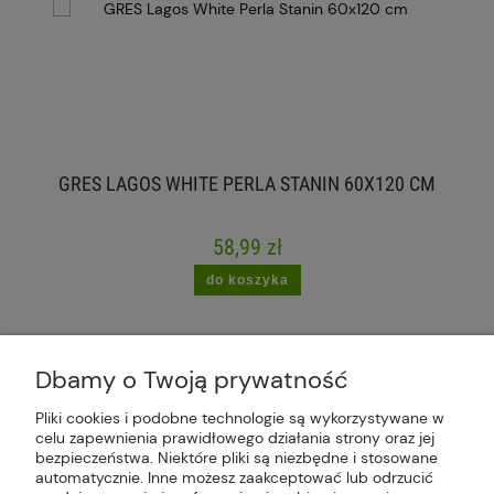
GRES LAGOS WHITE PERLA STANIN 60X120 CM
58,99 zł
do koszyka
Dbamy o Twoją prywatność
Pliki cookies i podobne technologie są wykorzystywane w
celu zapewnienia prawidłowego działania strony oraz jej
Plus Market Sp. z o.o. | Zakręcie 2K, 22-300
bezpieczeństwa. Niektóre pliki są niezbędne i stosowane
Krasnystaw, woj. lubelskie | sklep@plus-market.pl
automatycznie. Inne możesz zaakceptować lub odrzucić
| tel: 607 770 953 | NIP: 5170405164