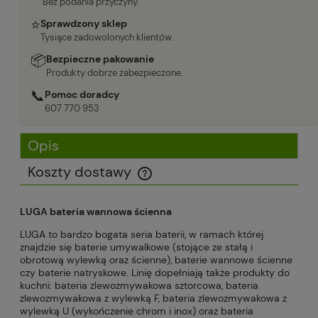
Bez podania przyczyny.
⭐
Sprawdzony sklep
Tysiące zadowolonych klientów.
📦
Bezpieczne pakowanie
Produkty dobrze zabezpieczone.
📞
Pomoc doradcy
607 770 953
Opis
Koszty dostawy
Cena nie zawiera ewentualnych kosztów płatności
LUGA bateria wannowa ścienna
LUGA to bardzo bogata seria baterii, w ramach której
znajdzie się baterie umywalkowe (stojące ze stałą i
obrotową wylewką oraz ścienne), baterie wannowe ścienne
czy baterie natryskowe. Linię dopełniają także produkty do
kuchni: bateria zlewozmywakowa sztorcowa, bateria
zlewozmywakowa z wylewką F, bateria zlewozmywakowa z
wylewką U (wykończenie chrom i inox) oraz bateria