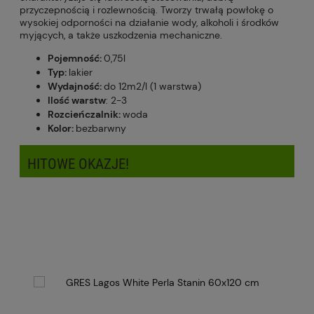
przyczepnością i rozlewnością. Tworzy trwałą powłokę o
wysokiej odporności na działanie wody, alkoholi i środków
myjących, a także uszkodzenia mechaniczne.
Pojemność:
0,75l
Typ:
lakier
Wydajność:
do 12m2/l (1 warstwa)
Ilość warstw
: 2-3
Rozcieńczalnik:
woda
Kolor:
bezbarwny
HITOWE OKAZJE!