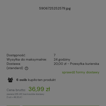
Dostępność:
7
Wysyłka do maksymalnie:
24 godziny
Dostawa:
20,00 zł
- Przesyłka kurierska
(standard)
sprawdź formy dostawy
Cena nie zawiera ewentualnych kosztów płatności
6
osób
kupiło
ten produkt
36,99 zł
Cena brutto:
zawiera 23% VAT, bez kosztów dostawy
(1
szt
=
49,32 zł
)