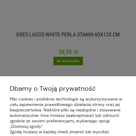
GRES LAGOS WHITE PERLA STANIN 60X120 CM
58,99 zł
do koszyka
Dbamy o Twoją prywatność
Pliki cookies i podobne technologie są wykorzystywane w
celu zapewnienia prawidłowego działania strony oraz jej
Plus Market Sp. z o.o. | Zakręcie 2K, 22-300
bezpieczeństwa. Niektóre pliki są niezbędne i stosowane
Krasnystaw, woj. lubelskie | sklep@plus-market.pl
automatycznie. Inne możesz zaakceptować lub odrzucić
| tel: 607 770 953 | NIP: 5170405164
zgodnie ze swoimi preferencjami, wybierając opcję
„Dostosuj zgody”.
Zgodę możesz w każdej chwili zmienić lub wycofać.