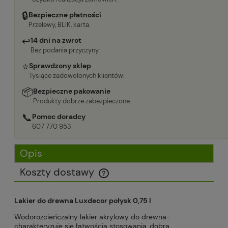
🔒
Bezpieczne płatności
Przelewy, BLIK, karta.
↩
14 dni na zwrot
Bez podania przyczyny.
⭐
Sprawdzony sklep
Tysiące zadowolonych klientów.
📦
Bezpieczne pakowanie
Produkty dobrze zabezpieczone.
📞
Pomoc doradcy
607 770 953
Opis
Koszty dostawy
Cena nie zawiera ewentualnych kosztów płatności
Lakier do drewna Luxdecor połysk 0,75 l
Wodorozcieńczalny lakier akrylowy do drewna-
charakteryzuje się łatwością stosowania, dobrą