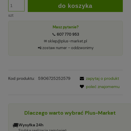
do koszyka
szt
Masz pytanie?
📞
607 770 953
✉ sklep@plus-market.pl
📲 zostaw numer – oddzwonimy
Kod produktu:
5906725252579
zapytaj o produkt
poleć znajomemu
Dlaczego warto wybrać Plus-Market
🚚
Wysyłka 24h
Szybka realizacja zamówień.