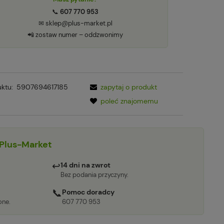
📞
607 770 953
✉ sklep@plus-market.pl
📲 zostaw numer – oddzwonimy
ktu:
5907694617185
zapytaj o produkt
poleć znajomemu
Plus-Market
↩
14 dni na zwrot
Bez podania przyczyny.
📞
Pomoc doradcy
one.
607 770 953