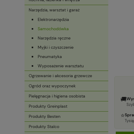
Narzędzia, warsztat i garaż
Elektronarzędzia
Samochodówka
Narzędzia ręczne
Myjki i czyszczenie
Pneumatyka
Wyposażenie warsztatu
Ogrzewanie i akcesoria grzewcze
Ogród oraz wypoczynek
Pielęgnacja i higiena osobista
🚚
Wys
Szyb
Produkty Greinplast
⭐
Spra
Produkty Besten
Tysi
Produkty Stalco