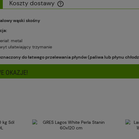
Koszty dostawy
Cena nie zawiera ewentualnych kosztów
alowy wąski skośny
płatności
cja:
eriał: metal
wyt ułatwiający trzymanie
eznaczony do łatwego przelewania płynów (paliwa lub płynu chłodz
E OKAZJE!