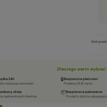
Kod produ
Dlaczego warto wybrać 
🔒
yłka 24h
Bezpieczne płatności
ka realizacja zamówień.
Przelewy, BLIK, karta.
📦
wdzony sklep
Bezpieczne pakowanie
ące zadowolonych klientów.
Produkty dobrze zabezpiecz