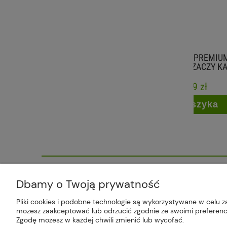
TABLETKI SOLNE PREMIUM 20 KG
GRES L
SÓL DO ZMIĘKCZACZY KAMSOL
47,99 zł
do koszyka
Plus Market Sp. z o.o. | Zakręcie 2K
Dbamy o Twoją prywatność
Pliki cookies i podobne technologie są wykorzystywane w celu z
możesz zaakceptować lub odrzucić zgodnie ze swoimi preferencj
Zgodę możesz w każdej chwili zmienić lub wycofać.