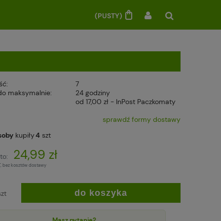
(PUSTY)
ść:
7
do maksymalnie:
24 godziny
od 17,00 zł
- InPost Paczkomaty
sprawdź formy dostawy
soby
kupiły
4
szt
24,99 zł
to:
T, bez kosztów dostawy
do koszyka
szt
Masz pytanie?