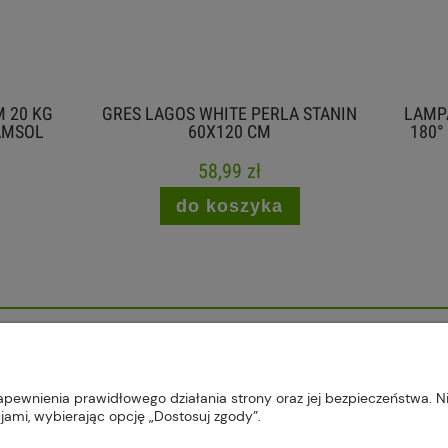
AGOS WHITE PERLA STANIN
LAMPA PODŁOGOWA LED 6
60X120 CM
180° AKUMULATOROWA C
58,99 zł
99,00 zł
do koszyka
do koszyka
, 22-300 Krasnystaw, woj. lubelskie | sklep@plus-market.pl
apewnienia prawidłowego działania strony oraz jej bezpieczeństwa. Ni
ami, wybierając opcję „Dostosuj zgody”.