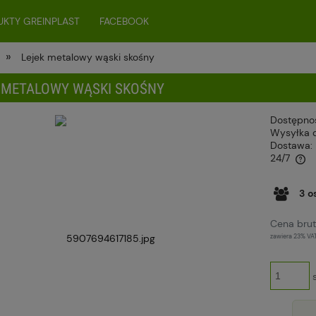
KTY GREINPLAST
FACEBOOK
»
Lejek metalowy wąski skośny
 METALOWY WĄSKI SKOŚNY
Dostępno
Wysyłka 
Dostawa:
24/7
Cena nie zawiera ewentualnych kosztów
3
o
płatności
Cena brut
zawiera 23% VA