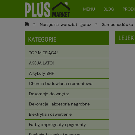
MENU
BLOG
PRODU
»
»
Narzędzia, warsztat i garaż
Samochodówka
LEJEK
KATEGORIE
TOP MIESIĄCA!
AKCJA LATO!
Artykuły BHP
Chemia budowlana i remontowa
Dekoracje do wnętrz
Dekoracje i akcesoria nagrobne
Elektryka i oświetlenie
Farby, impregnaty i pigmenty
Kuchnia, łazienka i wnętrza