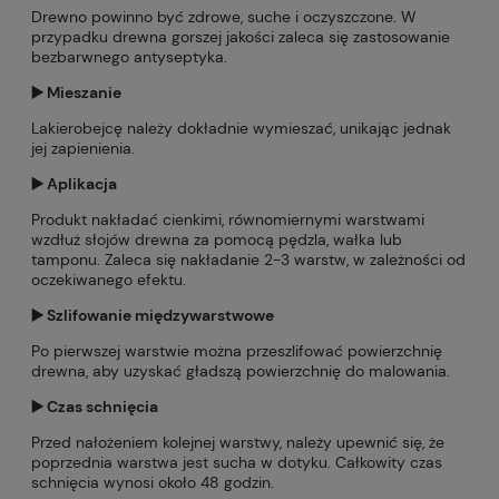
Drewno powinno być zdrowe, suche i oczyszczone. W
przypadku drewna gorszej jakości zaleca się zastosowanie
bezbarwnego antyseptyka.
▶️ Mieszanie
Lakierobejcę należy dokładnie wymieszać, unikając jednak
jej zapienienia.
▶️ Aplikacja
Produkt nakładać cienkimi, równomiernymi warstwami
wzdłuż słojów drewna za pomocą pędzla, wałka lub
tamponu. Zaleca się nakładanie 2-3 warstw, w zależności od
oczekiwanego efektu.
▶️ Szlifowanie międzywarstwowe
Po pierwszej warstwie można przeszlifować powierzchnię
drewna, aby uzyskać gładszą powierzchnię do malowania.
▶️ Czas schnięcia
Przed nałożeniem kolejnej warstwy, należy upewnić się, że
poprzednia warstwa jest sucha w dotyku. Całkowity czas
schnięcia wynosi około 48 godzin.