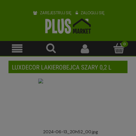
ZAREJESTRUJ SIĘ
ZALOGUJ SIĘ
LUXDECOR LAKIEROBEJCA SZARY 0,2 L