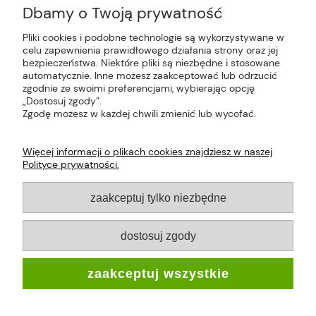
Dbamy o Twoją prywatność
Pliki cookies i podobne technologie są wykorzystywane w
celu zapewnienia prawidłowego działania strony oraz jej
Plus Market Sp. z o.o. | Zakręcie 2K, 22-300
bezpieczeństwa. Niektóre pliki są niezbędne i stosowane
Krasnystaw, woj. lubelskie | sklep@plus-market.pl
automatycznie. Inne możesz zaakceptować lub odrzucić
| tel: 607 770 953 | NIP: 5170405164
zgodnie ze swoimi preferencjami, wybierając opcję
„Dostosuj zgody”.
Zgodę możesz w każdej chwili zmienić lub wycofać.
Więcej informacji o plikach cookies znajdziesz w naszej
Polityce prywatności.
O FIRMIE
zaakceptuj tylko niezbędne
PŁATNOŚCI I DOSTAWA
dostosuj zgody
INFORMACJE
zaakceptuj wszystkie
MOJE KONTO