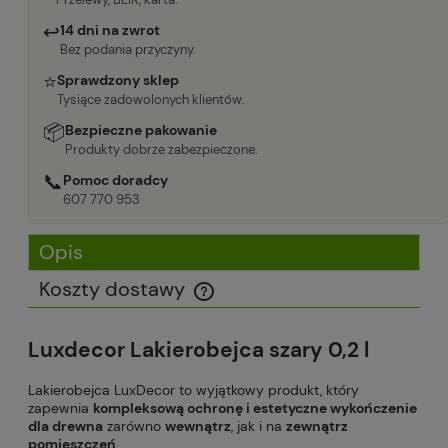
↩
14 dni na zwrot
Bez podania przyczyny.
⭐
Sprawdzony sklep
Tysiące zadowolonych klientów.
📦
Bezpieczne pakowanie
Produkty dobrze zabezpieczone.
📞
Pomoc doradcy
607 770 953
Opis
Koszty dostawy
Cena nie zawiera ewentualnych kosztów płatności
Luxdecor Lakierobejca szary 0,2 l
Lakierobejca LuxDecor to wyjątkowy produkt, który
zapewnia
kompleksową ochronę i estetyczne wykończenie
dla drewna
zarówno
wewnątrz
, jak i na
zewnątrz
pomieszczeń
.