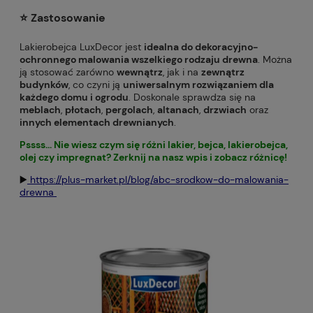
⭐️ Zastosowanie
Lakierobejca LuxDecor jest
idealna do dekoracyjno-
ochronnego malowania wszelkiego rodzaju drewna
. Można
ją stosować zarówno
wewnątrz
, jak i na
zewnątrz
budynków
, co czyni ją
uniwersalnym rozwiązaniem dla
każdego domu i ogrodu
. Doskonale sprawdza się na
meblach
,
płotach
,
pergolach
,
altanach
,
drzwiach
oraz
innych elementach drewnianych
.
Pssss... Nie wiesz czym się różni lakier, bejca, lakierobejca,
olej czy impregnat? Zerknij na nasz wpis i zobacz różnicę!
▶️
https://plus-market.pl/blog/abc-srodkow-do-malowania-
drewna