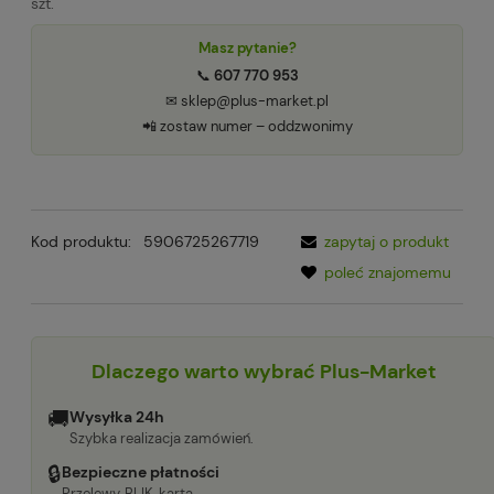
szt.
Masz pytanie?
📞
607 770 953
✉ sklep@plus-market.pl
📲 zostaw numer – oddzwonimy
Kod produktu:
5906725267719
zapytaj o produkt
poleć znajomemu
Dlaczego warto wybrać Plus-Market
🚚
Wysyłka 24h
Szybka realizacja zamówień.
🔒
Bezpieczne płatności
Przelewy, BLIK, karta.