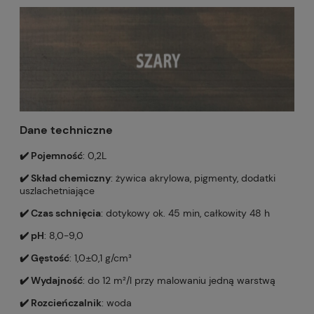
Dane techniczne
✔️ Pojemność
: 0,2L
✔️ Skład chemiczny
: żywica akrylowa, pigmenty, dodatki
uszlachetniające
✔️ Czas schnięcia
: dotykowy ok. 45 min, całkowity 48 h
✔️ pH
: 8,0-9,0
✔️ Gęstość
: 1,0±0,1 g/cm³
✔️ Wydajność
: do 12 m²/l przy malowaniu jedną warstwą
✔️ Rozcieńczalnik
: woda