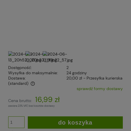
Dostępność:
2
Wysyłka do maksymalnie:
24 godziny
Dostawa:
20,00 zł
- Przesyłka kurierska
(standard)
sprawdź formy dostawy
Cena nie zawiera ewentualnych kosztów płatności
16,99 zł
Cena brutto:
zawiera 23% VAT, bez kosztów dostawy
do koszyka