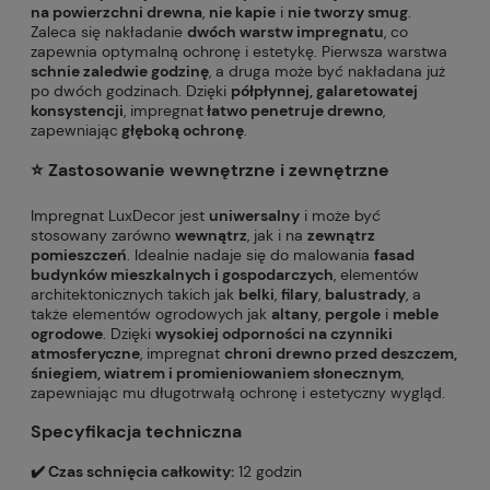
na powierzchni drewna
,
nie kapie
i
nie tworzy smug
.
Zaleca się nakładanie
dwóch warstw impregnatu
, co
zapewnia optymalną ochronę i estetykę. Pierwsza warstwa
schnie zaledwie godzinę
, a druga może być nakładana już
po dwóch godzinach. Dzięki
półpłynnej, galaretowatej
konsystencji
, impregnat
łatwo penetruje drewno
,
zapewniając
głęboką ochronę
.
⭐️ Zastosowanie wewnętrzne i zewnętrzne
Impregnat LuxDecor jest
uniwersalny
i może być
stosowany zarówno
wewnątrz
, jak i na
zewnątrz
pomieszczeń
. Idealnie nadaje się do malowania
fasad
budynków mieszkalnych i gospodarczych
, elementów
architektonicznych takich jak
belki
,
filary
,
balustrady
, a
także elementów ogrodowych jak
altany
,
pergole
i
meble
ogrodowe
. Dzięki
wysokiej odporności na czynniki
atmosferyczne
, impregnat
chroni drewno przed deszczem,
śniegiem, wiatrem i promieniowaniem słonecznym
,
zapewniając mu długotrwałą ochronę i estetyczny wygląd.
Specyfikacja techniczna
✔️ Czas schnięcia całkowity:
12 godzin