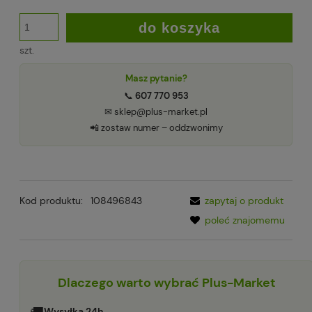
do koszyka
szt.
Masz pytanie?
📞
607 770 953
✉ sklep@plus-market.pl
📲 zostaw numer – oddzwonimy
Kod produktu:
108496843
zapytaj o produkt
poleć znajomemu
Dlaczego warto wybrać Plus-Market
Wysyłka 24h