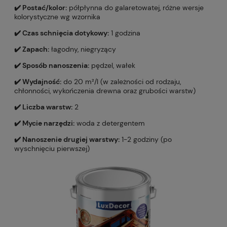
✔️ Postać/kolor:
półpłynna do galaretowatej, różne wersje
kolorystyczne wg wzornika
✔️ Czas schnięcia dotykowy:
1 godzina
✔️ Zapach:
łagodny, niegryzący
✔️ Sposób nanoszenia:
pędzel, wałek
✔️ Wydajność:
do 20 m²/l (w zależności od rodzaju,
chłonności, wykończenia drewna oraz grubości warstw)
✔️ Liczba warstw:
2
✔️ Mycie narzędzi:
woda z detergentem
✔️ Nanoszenie drugiej warstwy:
1-2 godziny (po
wyschnięciu pierwszej)