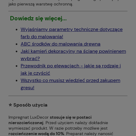
jako pierwszą warstwę ochronną.
Dowiedz się więcej...
Wyjaśniamy parametry techniczne dotyczące
farb do malowania!
ABC środków do malowania drewna
Jaki kamień dekoracyjny na ścianę powinienem
wybrać?
Przewodnik po elewacjach - jakie są rodzaje i
jak je czyścić
Wszystko co musisz wiedzieć przed zakupem
gresu!
⭐️ Sposób użycia
Impregnat LuxDecor
stosuje się w postaci
nierozcieńczonej
. Przed użyciem należy dokładnie
wymieszać produkt. W razie potrzeby możliwe jest
rozcieńczenie wodą do 10%
. Preparat należy nanosić