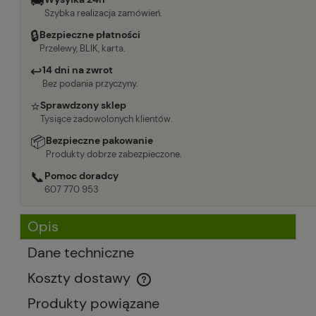
🚚
Szybka realizacja zamówień.
🔒
Bezpieczne płatności
Przelewy, BLIK, karta.
↩
14 dni na zwrot
Bez podania przyczyny.
⭐
Sprawdzony sklep
Tysiące zadowolonych klientów.
📦
Bezpieczne pakowanie
Produkty dobrze zabezpieczone.
📞
Pomoc doradcy
607 770 953
Opis
Dane techniczne
Koszty dostawy
Cena nie zawiera ewentualnych kosztów płatności
Produkty powiązane